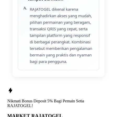
RAJATOGEL dikenal karena
menghadirkan akses yang mudah,
pilihan permainan yang beragam,
transaksi QRIS yang cepat, serta
tampilan platform yang responsif
di berbagai perangkat. Kombinasi
tersebut memberikan pengalaman
bermain yang praktis dan nyaman
bagi para pengguna.
Nikmati
Bonus Deposit 5%
Bagi Pemain Setia
RAJATOGEL!
MARKET RAJATOGEL