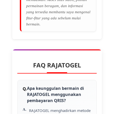
permainan beragam, dan informasi
yang tersedia membantu saya mengenal
fitur-fitur yang ada sebelum mulai
bermain.
FAQ RAJATOGEL
Apa keunggulan bermain di
RAJATOGEL menggunakan
pembayaran QRIS?
RAJATOGEL menghadirkan metode