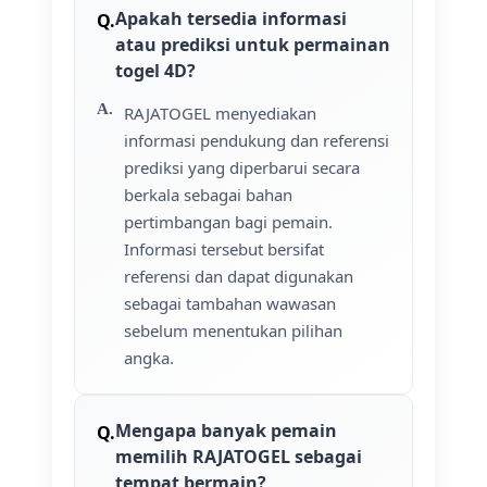
Apakah tersedia informasi
atau prediksi untuk permainan
togel 4D?
RAJATOGEL menyediakan
informasi pendukung dan referensi
prediksi yang diperbarui secara
berkala sebagai bahan
pertimbangan bagi pemain.
Informasi tersebut bersifat
referensi dan dapat digunakan
sebagai tambahan wawasan
sebelum menentukan pilihan
angka.
Mengapa banyak pemain
memilih RAJATOGEL sebagai
tempat bermain?