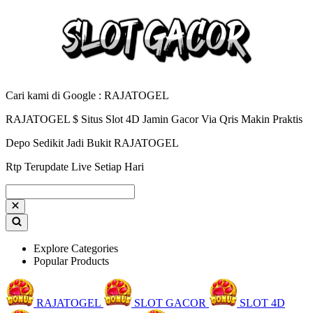
Cari kami di Google : RAJATOGEL
RAJATOGEL $ Situs Slot 4D Jamin Gacor Via Qris Makin Praktis
Depo Sedikit Jadi Bukit RAJATOGEL
Rtp Terupdate Live Setiap Hari
Explore Categories
Popular Products
RAJATOGEL
SLOT GACOR
SLOT 4D