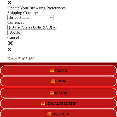
Update Your Browsing Preferences
Shipping Country:
Currency:
Cancel
Katie:
5'10"
160
PROMO
Select your person:
Male
Female
LOGIN
Height
Short
Med
Tall
DAFTAR
Weight
Slim
Avg
Heavy
LINK ALTERNATIF
View Size Chart
LIVE CHAT