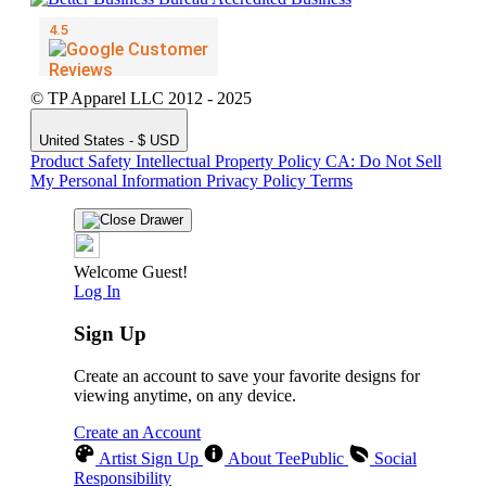
© TP Apparel LLC 2012 - 2025
United States - $ USD
Product Safety
Intellectual Property Policy
CA: Do Not Sell
My Personal Information
Privacy Policy
Terms
Welcome Guest!
Log In
Sign Up
Create an account to save your favorite designs for
viewing anytime, on any device.
Create an Account
Artist Sign Up
About TeePublic
Social
Responsibility