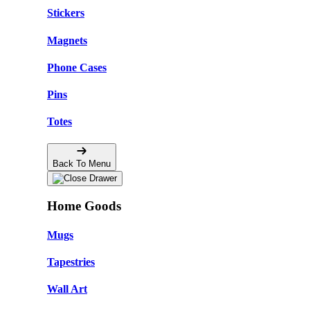
Stickers
Magnets
Phone Cases
Pins
Totes
Back To Menu
Home Goods
Mugs
Tapestries
Wall Art