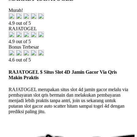
Murah!
4.9 out of 5
RAJATOGEL
4.9 out of 5
Bonus Terbesar
4.6 out of 5
RAJATOGEL $ Situs Slot 4D Jamin Gacor Via Qris
Makin Praktis
RAJATOGEL merupakan situs slot 4d jamin gacor melalu via
pembayaran slot qris bermain dan melakukan pembayaran
menjadi lebih praktis tanpa antri, join us sekarang untuk
putaran slot gacor auto scatter hitam sampai togel 4d dengan
prediksi paling jitu.