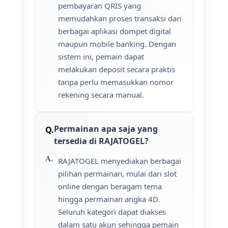
pembayaran QRIS yang
memudahkan proses transaksi dari
berbagai aplikasi dompet digital
maupun mobile banking. Dengan
sistem ini, pemain dapat
melakukan deposit secara praktis
tanpa perlu memasukkan nomor
rekening secara manual.
Permainan apa saja yang
tersedia di RAJATOGEL?
RAJATOGEL menyediakan berbagai
pilihan permainan, mulai dari slot
online dengan beragam tema
hingga permainan angka 4D.
Seluruh kategori dapat diakses
dalam satu akun sehingga pemain