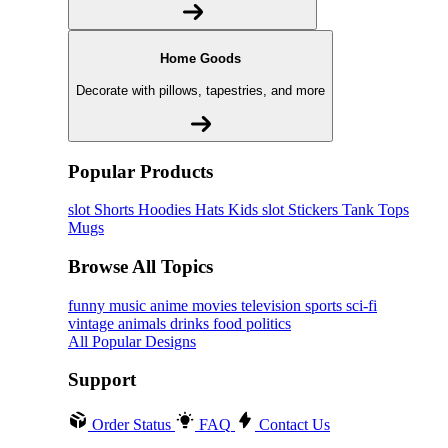
Home Goods
Decorate with pillows, tapestries, and more
Popular Products
slot
Shorts
Hoodies
Hats
Kids slot
Stickers
Tank Tops
Mugs
Browse All Topics
funny
music
anime
movies
television
sports
sci-fi
vintage
animals
drinks
food
politics
All Popular Designs
Support
Order Status
FAQ
Contact Us