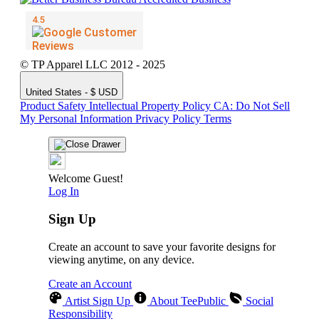
© TP Apparel LLC 2012 - 2025
United States - $ USD
Product Safety
Intellectual Property Policy
CA: Do Not Sell
My Personal Information
Privacy Policy
Terms
Welcome Guest!
Log In
Sign Up
Create an account to save your favorite designs for
viewing anytime, on any device.
Create an Account
Artist Sign Up
About TeePublic
Social
Responsibility