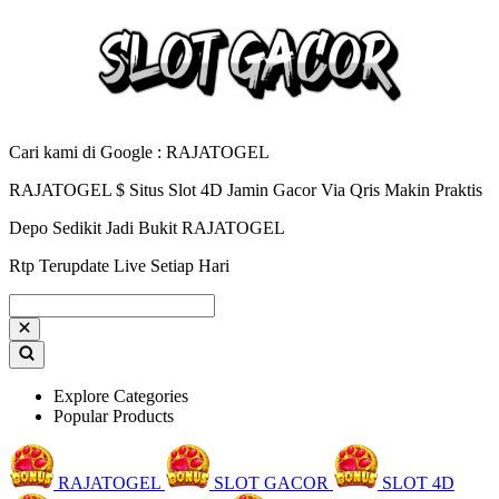
Cari kami di Google : RAJATOGEL
RAJATOGEL $ Situs Slot 4D Jamin Gacor Via Qris Makin Praktis
Depo Sedikit Jadi Bukit RAJATOGEL
Rtp Terupdate Live Setiap Hari
Explore Categories
Popular Products
RAJATOGEL
SLOT GACOR
SLOT 4D