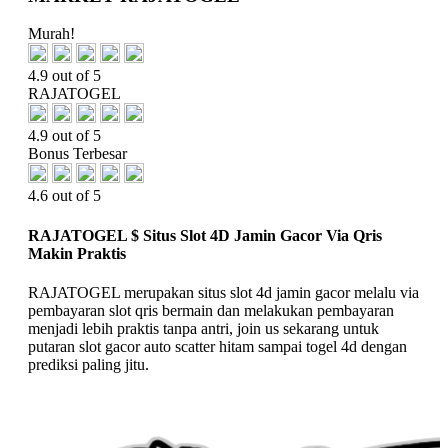
Murah!
4.9 out of 5
RAJATOGEL
4.9 out of 5
Bonus Terbesar
4.6 out of 5
RAJATOGEL $ Situs Slot 4D Jamin Gacor Via Qris
Makin Praktis
RAJATOGEL merupakan situs slot 4d jamin gacor melalu via
pembayaran slot qris bermain dan melakukan pembayaran
menjadi lebih praktis tanpa antri, join us sekarang untuk
putaran slot gacor auto scatter hitam sampai togel 4d dengan
prediksi paling jitu.