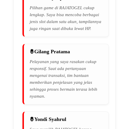
Pilihan game di RAJATOGEL cukup
lengkap. Saya bisa mencoba berbagai
jenis slot dalam satu akun, tampilannya
juga ringan saat dibuka lewat HP.
Gilang Pratama
Pelayanan yang saya rasakan cukup
responsif. Saat ada pertanyaan
mengenai transaksi, tim bantuan
memberikan penjelasan yang jelas
sehingga proses bermain terasa lebih
nyaman.
Yondi Syahrul