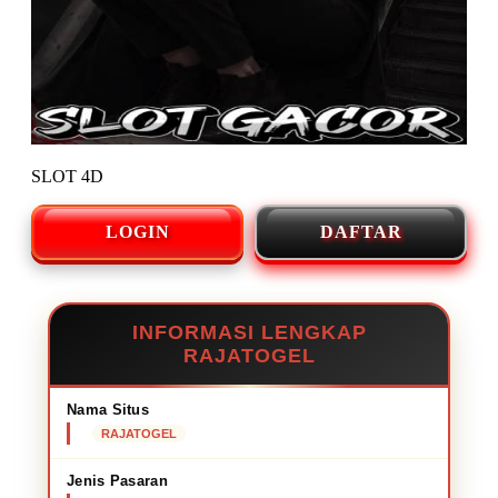
SLOT 4D
LOGIN
DAFTAR
INFORMASI LENGKAP
RAJATOGEL
Nama Situs
RAJATOGEL
Jenis Pasaran