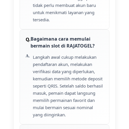
tidak perlu membuat akun baru
untuk menikmati layanan yang
tersedia.
Bagaimana cara memulai
bermain slot di RAJATOGEL?
Langkah awal cukup melakukan
pendaftaran akun, melakukan
verifikasi data yang diperlukan,
kemudian memilih metode deposit
seperti QRIS. Setelah saldo berhasil
masuk, pemain dapat langsung
memilih permainan favorit dan
mulai bermain sesuai nominal
yang diinginkan.