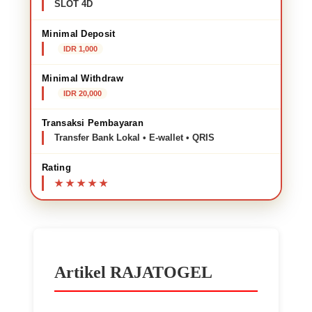
SLOT 4D
Minimal Deposit
IDR 1,000
Minimal Withdraw
IDR 20,000
Transaksi Pembayaran
Transfer Bank Lokal • E-wallet • QRIS
Rating
Artikel RAJATOGEL