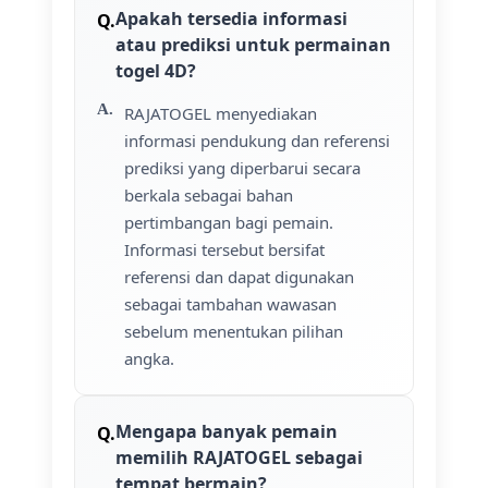
Apakah tersedia informasi
atau prediksi untuk permainan
togel 4D?
RAJATOGEL menyediakan
informasi pendukung dan referensi
prediksi yang diperbarui secara
berkala sebagai bahan
pertimbangan bagi pemain.
Informasi tersebut bersifat
referensi dan dapat digunakan
sebagai tambahan wawasan
sebelum menentukan pilihan
angka.
Mengapa banyak pemain
memilih RAJATOGEL sebagai
tempat bermain?