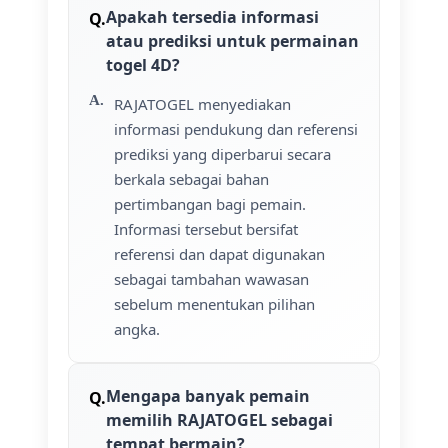
Apakah tersedia informasi
atau prediksi untuk permainan
togel 4D?
RAJATOGEL menyediakan
informasi pendukung dan referensi
prediksi yang diperbarui secara
berkala sebagai bahan
pertimbangan bagi pemain.
Informasi tersebut bersifat
referensi dan dapat digunakan
sebagai tambahan wawasan
sebelum menentukan pilihan
angka.
Mengapa banyak pemain
memilih RAJATOGEL sebagai
tempat bermain?