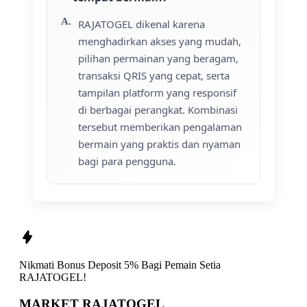
RAJATOGEL dikenal karena
menghadirkan akses yang mudah,
pilihan permainan yang beragam,
transaksi QRIS yang cepat, serta
tampilan platform yang responsif
di berbagai perangkat. Kombinasi
tersebut memberikan pengalaman
bermain yang praktis dan nyaman
bagi para pengguna.
Nikmati
Bonus Deposit 5%
Bagi Pemain Setia
RAJATOGEL!
MARKET RAJATOGEL