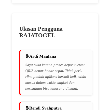
Ulasan Pengguna
RAJATOGEL
Ardi Maulana
Saya suka karena proses deposit lewat
QRIS benar-benar cepat. Tidak perlu
ribet pindah aplikasi berkali-kali, saldo
masuk dalam waktu singkat dan
permainan bisa langsung dimulai.
Rendi Syahputra