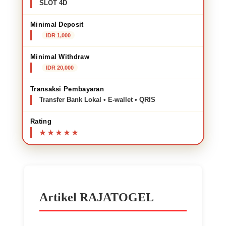
SLOT 4D
Minimal Deposit
IDR 1,000
Minimal Withdraw
IDR 20,000
Transaksi Pembayaran
Transfer Bank Lokal • E-wallet • QRIS
Rating
Artikel RAJATOGEL