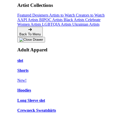
Artist Collections
Featured Designers
Artists to Watch
Creators to Watch
AAPI Artists
BIPOC Artists
Black Artists
Celebrate
Women Artists
LGBTQIA Artists
Ukrainian Artists
Back To Menu
Adult Apparel
slot
Shorts
New!
Hoodies
Long Sleeve slot
Crewneck Sweatshirts