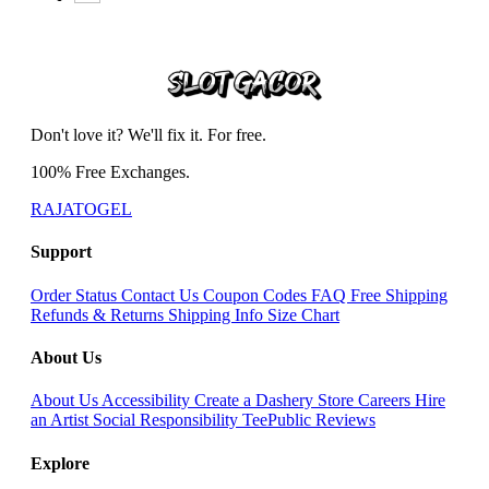
Don't love it? We'll fix it. For free.
100% Free Exchanges.
RAJATOGEL
Support
Order Status
Contact Us
Coupon Codes
FAQ
Free Shipping
Refunds & Returns
Shipping Info
Size Chart
About Us
About Us
Accessibility
Create a Dashery Store
Careers
Hire
an Artist
Social Responsibility
TeePublic Reviews
Explore