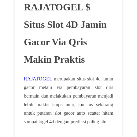
RAJATOGEL $
Situs Slot 4D Jamin
Gacor Via Qris
Makin Praktis
RAJATOGEL
merupakan situs slot 4d jamin
gacor melalu via pembayaran slot qris
bermain dan melakukan pembayaran menjadi
lebih praktis tanpa antri, join us sekarang
untuk putaran slot gacor auto scatter hitam
sampai togel 4d dengan prediksi paling jitu