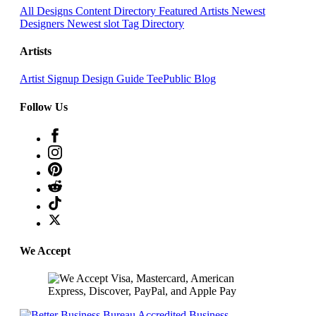
All Designs
Content Directory
Featured Artists
Newest
Designers
Newest slot
Tag Directory
Artists
Artist Signup
Design Guide
TeePublic Blog
Follow Us
We Accept