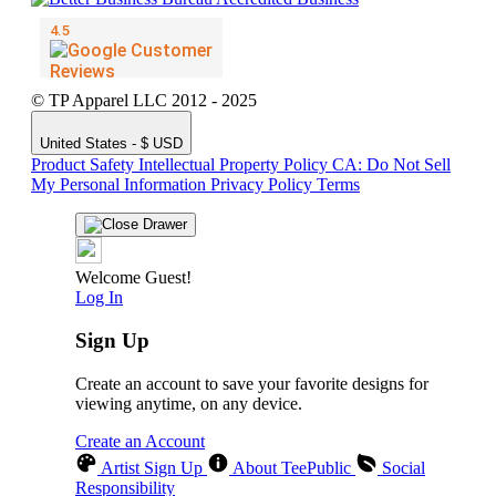
© TP Apparel LLC 2012 - 2025
United States - $ USD
Product Safety
Intellectual Property Policy
CA: Do Not Sell
My Personal Information
Privacy Policy
Terms
Welcome Guest!
Log In
Sign Up
Create an account to save your favorite designs for
viewing anytime, on any device.
Create an Account
Artist Sign Up
About TeePublic
Social
Responsibility