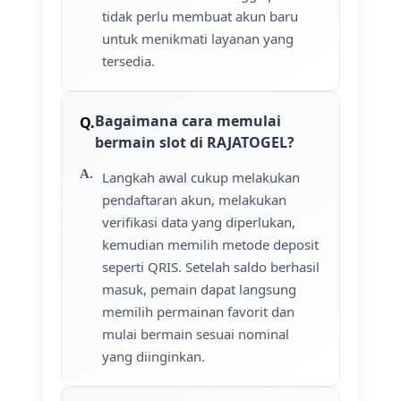
tidak perlu membuat akun baru
untuk menikmati layanan yang
tersedia.
Bagaimana cara memulai
bermain slot di RAJATOGEL?
Langkah awal cukup melakukan
pendaftaran akun, melakukan
verifikasi data yang diperlukan,
kemudian memilih metode deposit
seperti QRIS. Setelah saldo berhasil
masuk, pemain dapat langsung
memilih permainan favorit dan
mulai bermain sesuai nominal
yang diinginkan.