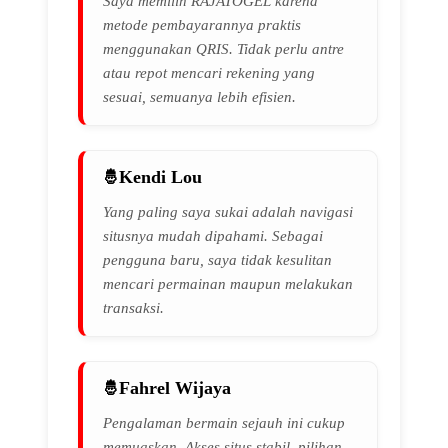
Saya memilih RAJATOGEL karena
metode pembayarannya praktis
menggunakan QRIS. Tidak perlu antre
atau repot mencari rekening yang
sesuai, semuanya lebih efisien.
Kendi Lou
Yang paling saya sukai adalah navigasi
situsnya mudah dipahami. Sebagai
pengguna baru, saya tidak kesulitan
mencari permainan maupun melakukan
transaksi.
Fahrel Wijaya
Pengalaman bermain sejauh ini cukup
memuaskan. Akses situs stabil, pilihan