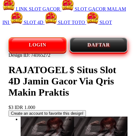
LINK SLOT GACOR
SLOT GACOR MALAM
INI
SLOT 4D
SLOT TOTO
SLOT
LOGIN
DAFTAR
Design ID: 74165272
RAJATOGEL $ Situs Slot
4D Jamin Gacor Via Qris
Makin Praktis
$3
IDR 1.000
Create an account to favorite this design!