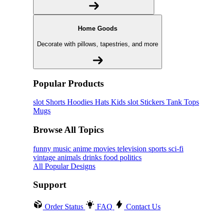
Home Goods
Decorate with pillows, tapestries, and more
Popular Products
slot
Shorts
Hoodies
Hats
Kids slot
Stickers
Tank Tops
Mugs
Browse All Topics
funny
music
anime
movies
television
sports
sci-fi
vintage
animals
drinks
food
politics
All Popular Designs
Support
Order Status
FAQ
Contact Us