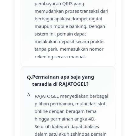
pembayaran QRIS yang
memudahkan proses transaksi dari
berbagai aplikasi dompet digital
maupun mobile banking. Dengan
sistem ini, pemain dapat
melakukan deposit secara praktis
tanpa perlu memasukkan nomor
rekening secara manual.
Permainan apa saja yang
tersedia di RAJATOGEL?
RAJATOGEL menyediakan berbagai
pilihan permainan, mulai dari slot
online dengan beragam tema
hingga permainan angka 4D.
Seluruh kategori dapat diakses
dalam satu akun sehingga pemain