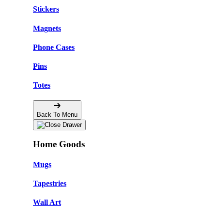
Stickers
Magnets
Phone Cases
Pins
Totes
Back To Menu
Home Goods
Mugs
Tapestries
Wall Art