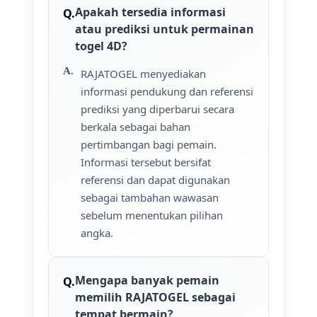
Apakah tersedia informasi
atau prediksi untuk permainan
togel 4D?
RAJATOGEL menyediakan
informasi pendukung dan referensi
prediksi yang diperbarui secara
berkala sebagai bahan
pertimbangan bagi pemain.
Informasi tersebut bersifat
referensi dan dapat digunakan
sebagai tambahan wawasan
sebelum menentukan pilihan
angka.
Mengapa banyak pemain
memilih RAJATOGEL sebagai
tempat bermain?