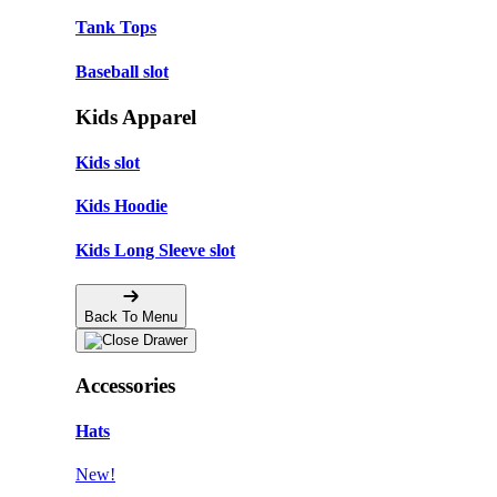
Tank Tops
Baseball slot
Kids Apparel
Kids slot
Kids Hoodie
Kids Long Sleeve slot
Back To Menu
Accessories
Hats
New!