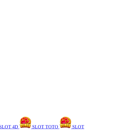
SLOT 4D
SLOT TOTO
SLOT