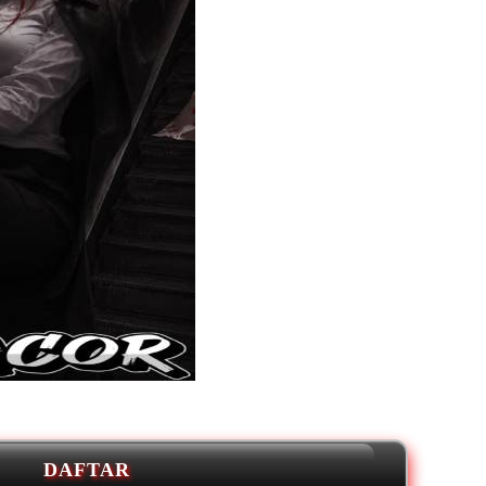
DAFTAR