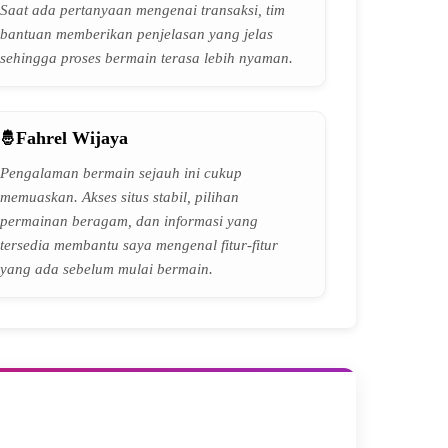
Saat ada pertanyaan mengenai transaksi, tim
bantuan memberikan penjelasan yang jelas
sehingga proses bermain terasa lebih nyaman.
Fahrel Wijaya
Pengalaman bermain sejauh ini cukup
memuaskan. Akses situs stabil, pilihan
permainan beragam, dan informasi yang
tersedia membantu saya mengenal fitur-fitur
yang ada sebelum mulai bermain.