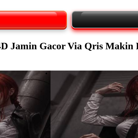
D Jamin Gacor Via Qris Makin 