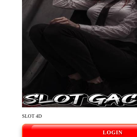
SLOT 4D
LOGIN