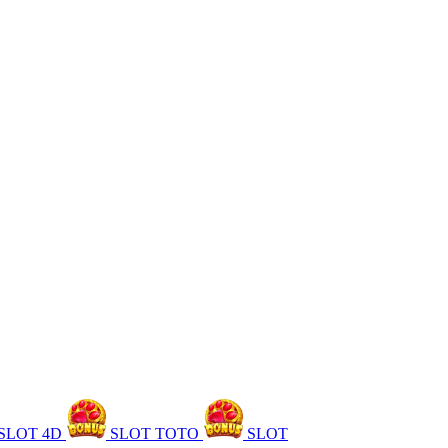
SLOT 4D
SLOT TOTO
SLOT