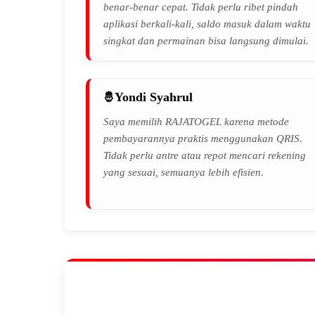
benar-benar cepat. Tidak perlu ribet pindah
aplikasi berkali-kali, saldo masuk dalam waktu
singkat dan permainan bisa langsung dimulai.
Yondi Syahrul
Saya memilih RAJATOGEL karena metode
pembayarannya praktis menggunakan QRIS.
Tidak perlu antre atau repot mencari rekening
yang sesuai, semuanya lebih efisien.