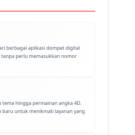
berbagai aplikasi dompet digital
is tanpa perlu memasukkan nomor
am tema hingga permainan angka 4D.
n baru untuk menikmati layanan yang