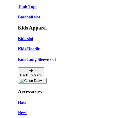
Tank Tops
Baseball slot
Kids Apparel
Kids slot
Kids Hoodie
Kids Long Sleeve slot
Back To Menu
Accessories
Hats
New!