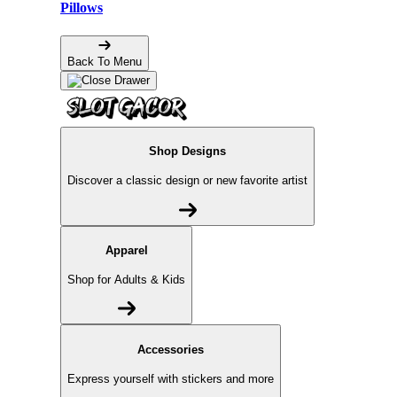
Pillows
Back To Menu
Shop Designs
Discover a classic design or new favorite artist
Apparel
Shop for Adults & Kids
Accessories
Express yourself with stickers and more