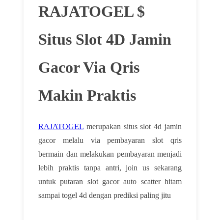
RAJATOGEL $
Situs Slot 4D Jamin
Gacor Via Qris
Makin Praktis
RAJATOGEL
merupakan situs slot 4d jamin
gacor melalu via pembayaran slot qris
bermain dan melakukan pembayaran menjadi
lebih praktis tanpa antri, join us sekarang
untuk putaran slot gacor auto scatter hitam
sampai togel 4d dengan prediksi paling jitu