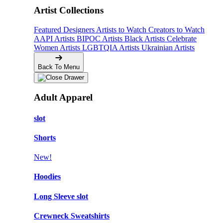
Artist Collections
Featured Designers
Artists to Watch
Creators to Watch
AAPI Artists
BIPOC Artists
Black Artists
Celebrate
Women Artists
LGBTQIA Artists
Ukrainian Artists
Back To Menu
Adult Apparel
slot
Shorts
New!
Hoodies
Long Sleeve slot
Crewneck Sweatshirts