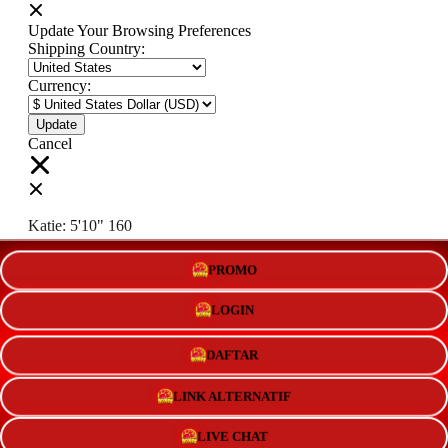
Update Your Browsing Preferences
Shipping Country:
Currency:
Cancel
Katie:
5'10"
160
PROMO
Select your person:
Male
Female
LOGIN
Height
Short
Med
Tall
DAFTAR
Weight
Slim
Avg
Heavy
LINK ALTERNATIF
View Size Chart
LIVE CHAT