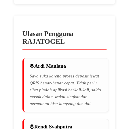
Ulasan Pengguna
RAJATOGEL
Ardi Maulana
Saya suka karena proses deposit lewat
QRIS benar-benar cepat. Tidak perlu
ribet pindah aplikasi berkali-kali, saldo
masuk dalam waktu singkat dan
permainan bisa langsung dimulai.
Rendi Syahputra