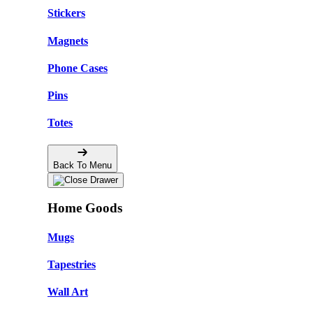
Stickers
Magnets
Phone Cases
Pins
Totes
Back To Menu
Home Goods
Mugs
Tapestries
Wall Art