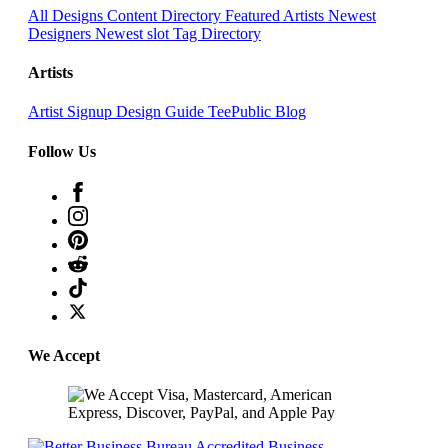
All Designs
Content Directory
Featured Artists
Newest
Designers
Newest slot
Tag Directory
Artists
Artist Signup
Design Guide
TeePublic Blog
Follow Us
We Accept