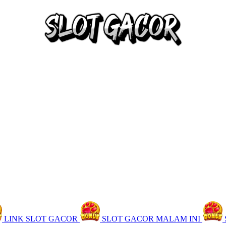
LINK SLOT GACOR
SLOT GACOR MALAM INI