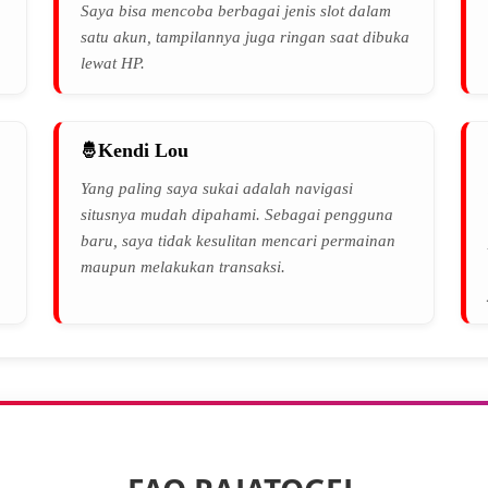
Saya bisa mencoba berbagai jenis slot dalam
satu akun, tampilannya juga ringan saat dibuka
lewat HP.
Kendi Lou
Yang paling saya sukai adalah navigasi
situsnya mudah dipahami. Sebagai pengguna
baru, saya tidak kesulitan mencari permainan
maupun melakukan transaksi.