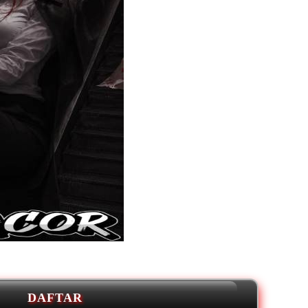
DAFTAR