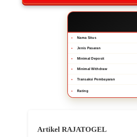
Nama Situs
Jenis Pasaran
Minimal Deposit
Minimal Withdraw
Transaksi Pembayaran
Rating
Artikel RAJATOGEL