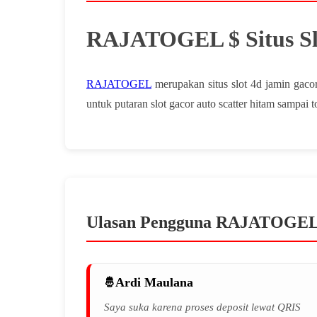
RAJATOGEL $ Situs Slo
RAJATOGEL
merupakan situs slot 4d jamin gacor
untuk putaran slot gacor auto scatter hitam sampai t
Ulasan Pengguna RAJATOGE
Ardi Maulana
Saya suka karena proses deposit lewat QRIS