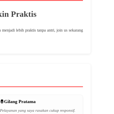
in Praktis
enjadi lebih praktis tanpa antri, join us sekarang
Gilang Pratama
Pelayanan yang saya rasakan cukup responsif.