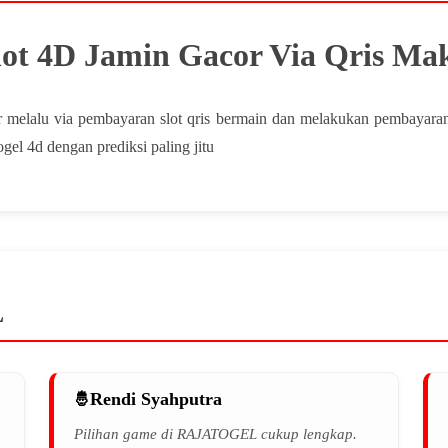
t 4D Jamin Gacor Via Qris Mak
 melalu via pembayaran slot qris bermain dan melakukan pembayaran m
ogel 4d dengan prediksi paling jitu
L
Rendi Syahputra
Pilihan game di RAJATOGEL cukup lengkap.