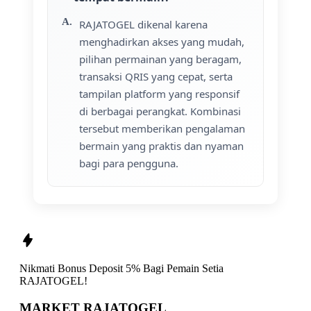
RAJATOGEL dikenal karena
menghadirkan akses yang mudah,
pilihan permainan yang beragam,
transaksi QRIS yang cepat, serta
tampilan platform yang responsif
di berbagai perangkat. Kombinasi
tersebut memberikan pengalaman
bermain yang praktis dan nyaman
bagi para pengguna.
Nikmati
Bonus Deposit 5%
Bagi Pemain Setia
RAJATOGEL!
MARKET RAJATOGEL