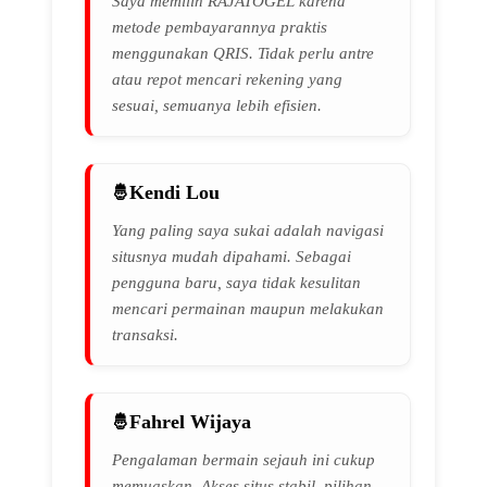
Saya memilih RAJATOGEL karena
metode pembayarannya praktis
menggunakan QRIS. Tidak perlu antre
atau repot mencari rekening yang
sesuai, semuanya lebih efisien.
Kendi Lou
Yang paling saya sukai adalah navigasi
situsnya mudah dipahami. Sebagai
pengguna baru, saya tidak kesulitan
mencari permainan maupun melakukan
transaksi.
Fahrel Wijaya
Pengalaman bermain sejauh ini cukup
memuaskan. Akses situs stabil, pilihan