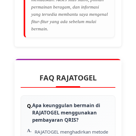
permainan beragam, dan informasi
yang tersedia membantu saya mengenal
fitur-fitur yang ada sebelum mulai
bermain.
FAQ RAJATOGEL
Apa keunggulan bermain di
RAJATOGEL menggunakan
pembayaran QRIS?
RAJATOGEL menghadirkan metode