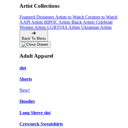
Artist Collections
Featured Designers
Artists to Watch
Creators to Watch
AAPI Artists
BIPOC Artists
Black Artists
Celebrate
Women Artists
LGBTQIA Artists
Ukrainian Artists
Back To Menu
Adult Apparel
slot
Shorts
New!
Hoodies
Long Sleeve slot
Crewneck Sweatshirts