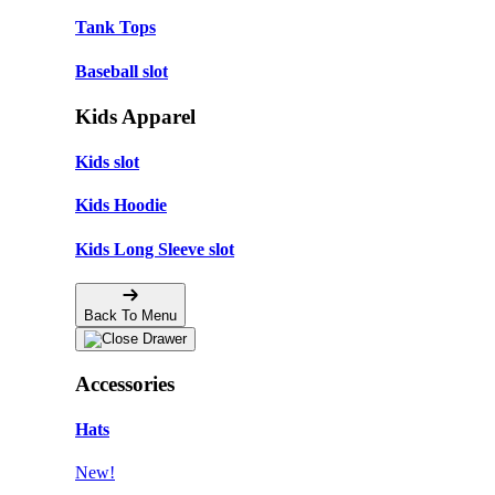
Tank Tops
Baseball slot
Kids Apparel
Kids slot
Kids Hoodie
Kids Long Sleeve slot
Back To Menu
Accessories
Hats
New!