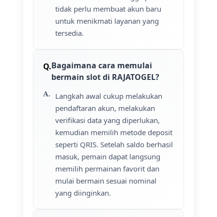
tidak perlu membuat akun baru
untuk menikmati layanan yang
tersedia.
Bagaimana cara memulai
bermain slot di RAJATOGEL?
Langkah awal cukup melakukan
pendaftaran akun, melakukan
verifikasi data yang diperlukan,
kemudian memilih metode deposit
seperti QRIS. Setelah saldo berhasil
masuk, pemain dapat langsung
memilih permainan favorit dan
mulai bermain sesuai nominal
yang diinginkan.