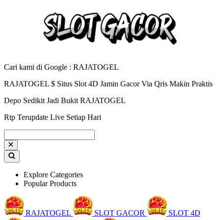
Cari kami di Google : RAJATOGEL
RAJATOGEL $ Situs Slot 4D Jamin Gacor Via Qris Makin Praktis
Depo Sedikit Jadi Bukit RAJATOGEL
Rtp Terupdate Live Setiap Hari
Explore Categories
Popular Products
RAJATOGEL
SLOT GACOR
SLOT 4D