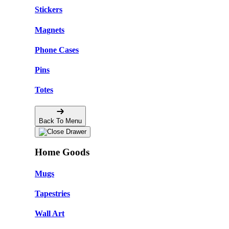
Stickers
Magnets
Phone Cases
Pins
Totes
Back To Menu
Home Goods
Mugs
Tapestries
Wall Art