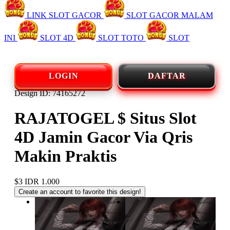
LINK SLOT GACOR
SLOT GACOR MALAM
INI
SLOT 4D
SLOT TOTO
SLOT
LOGIN
DAFTAR
Design ID: 74165272
RAJATOGEL $ Situs Slot
4D Jamin Gacor Via Qris
Makin Praktis
$3
IDR 1.000
Create an account to favorite this design!