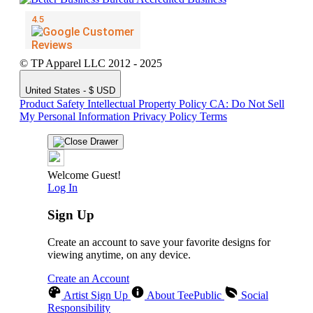
© TP Apparel LLC 2012 - 2025
United States - $ USD
Product Safety
Intellectual Property Policy
CA: Do Not Sell
My Personal Information
Privacy Policy
Terms
Welcome Guest!
Log In
Sign Up
Create an account to save your favorite designs for
viewing anytime, on any device.
Create an Account
Artist Sign Up
About TeePublic
Social
Responsibility