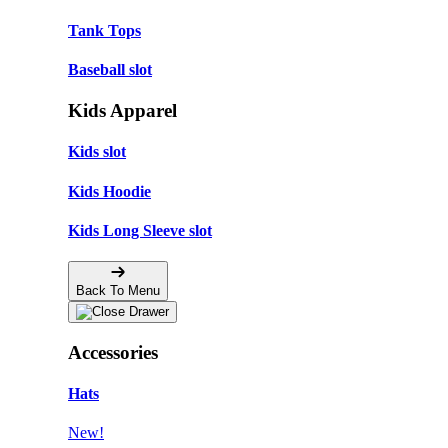
Tank Tops
Baseball slot
Kids Apparel
Kids slot
Kids Hoodie
Kids Long Sleeve slot
Back To Menu
Accessories
Hats
New!