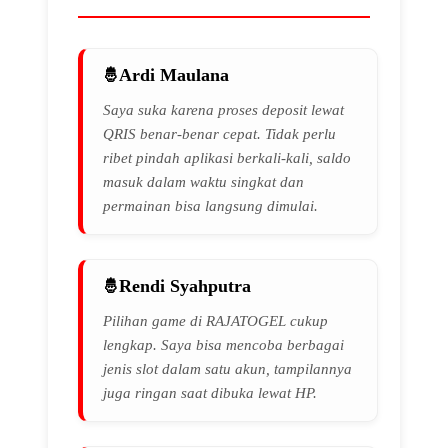
Ardi Maulana
Saya suka karena proses deposit lewat
QRIS benar-benar cepat. Tidak perlu
ribet pindah aplikasi berkali-kali, saldo
masuk dalam waktu singkat dan
permainan bisa langsung dimulai.
Rendi Syahputra
Pilihan game di RAJATOGEL cukup
lengkap. Saya bisa mencoba berbagai
jenis slot dalam satu akun, tampilannya
juga ringan saat dibuka lewat HP.