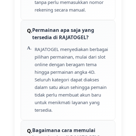
tanpa perlu memasukkan nomor
rekening secara manual.
Permainan apa saja yang
tersedia di RAJATOGEL?
RAJATOGEL menyediakan berbagai
pilihan permainan, mulai dari slot
online dengan beragam tema
hingga permainan angka 4D.
Seluruh kategori dapat diakses
dalam satu akun sehingga pemain
tidak perlu membuat akun baru
untuk menikmati layanan yang
tersedia.
Bagaimana cara memulai