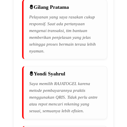
Gilang Pratama
Pelayanan yang saya rasakan cukup
responsif. Saat ada pertanyaan
mengenai transaksi, tim bantuan
memberikan penjelasan yang jelas
sehingga proses bermain terasa lebih
nyaman.
Yondi Syahrul
Saya memilih RAJATOGEL karena
metode pembayarannya praktis
menggunakan QRIS. Tidak perlu antre
atau repot mencari rekening yang
sesuai, semuanya lebih efisien.