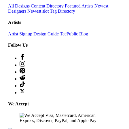
All Designs
Content Directory
Featured Artists
Newest
Designers
Newest slot
Tag Directory
Artists
Artist Signup
Design Guide
TeePublic Blog
Follow Us
We Accept