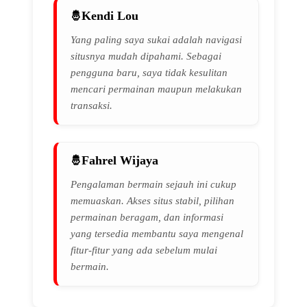
Kendi Lou
Yang paling saya sukai adalah navigasi
situsnya mudah dipahami. Sebagai
pengguna baru, saya tidak kesulitan
mencari permainan maupun melakukan
transaksi.
Fahrel Wijaya
Pengalaman bermain sejauh ini cukup
memuaskan. Akses situs stabil, pilihan
permainan beragam, dan informasi
yang tersedia membantu saya mengenal
fitur-fitur yang ada sebelum mulai
bermain.