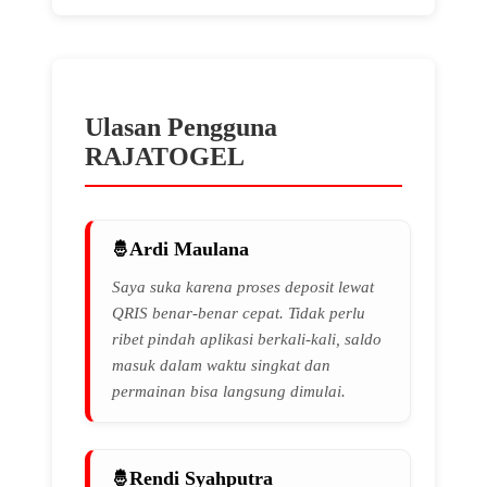
Ulasan Pengguna
RAJATOGEL
Ardi Maulana
Saya suka karena proses deposit lewat
QRIS benar-benar cepat. Tidak perlu
ribet pindah aplikasi berkali-kali, saldo
masuk dalam waktu singkat dan
permainan bisa langsung dimulai.
Rendi Syahputra