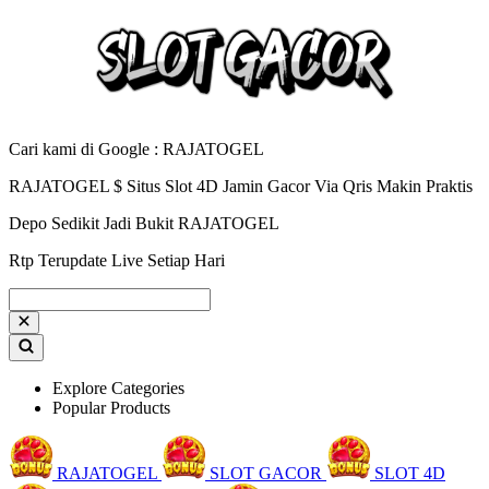
Cari kami di Google : RAJATOGEL
RAJATOGEL $ Situs Slot 4D Jamin Gacor Via Qris Makin Praktis
Depo Sedikit Jadi Bukit RAJATOGEL
Rtp Terupdate Live Setiap Hari
Explore Categories
Popular Products
RAJATOGEL
SLOT GACOR
SLOT 4D