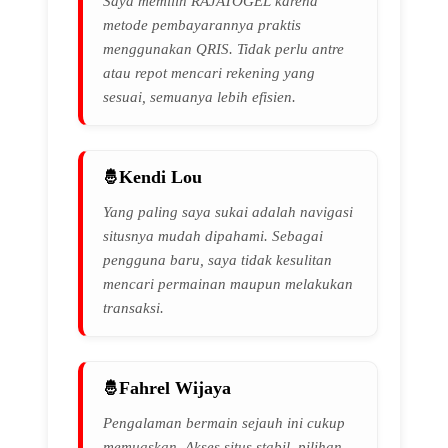
Saya memilih RAJATOGEL karena
metode pembayarannya praktis
menggunakan QRIS. Tidak perlu antre
atau repot mencari rekening yang
sesuai, semuanya lebih efisien.
Kendi Lou
Yang paling saya sukai adalah navigasi
situsnya mudah dipahami. Sebagai
pengguna baru, saya tidak kesulitan
mencari permainan maupun melakukan
transaksi.
Fahrel Wijaya
Pengalaman bermain sejauh ini cukup
memuaskan. Akses situs stabil, pilihan