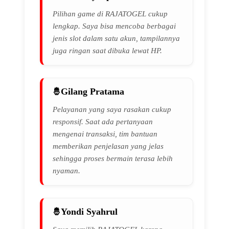
Pilihan game di RAJATOGEL cukup
lengkap. Saya bisa mencoba berbagai
jenis slot dalam satu akun, tampilannya
juga ringan saat dibuka lewat HP.
Gilang Pratama
Pelayanan yang saya rasakan cukup
responsif. Saat ada pertanyaan
mengenai transaksi, tim bantuan
memberikan penjelasan yang jelas
sehingga proses bermain terasa lebih
nyaman.
Yondi Syahrul