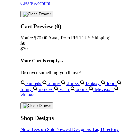
Create Account
Cart Preview (0)
You're
$70.00
Away from
FREE US Shipping!
$0
$70
Your Cart is empty...
Discover something you'll love!
animals
anime
drinks
fantasy
food
funny
movies
sci-fi
sports
television
vintage
Shop Designs
New Tees on Sale
Newest Designers
Tag Directory