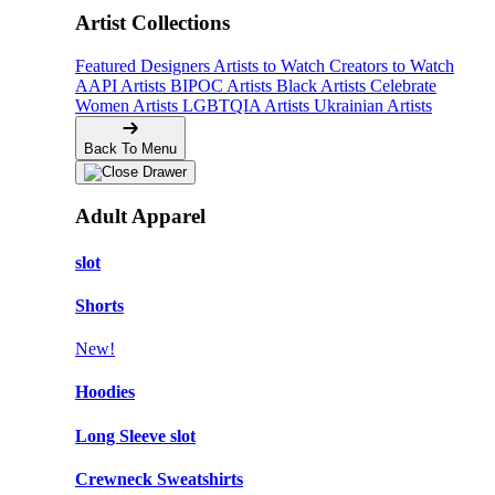
Artist Collections
Featured Designers
Artists to Watch
Creators to Watch
AAPI Artists
BIPOC Artists
Black Artists
Celebrate
Women Artists
LGBTQIA Artists
Ukrainian Artists
Back To Menu
Adult Apparel
slot
Shorts
New!
Hoodies
Long Sleeve slot
Crewneck Sweatshirts