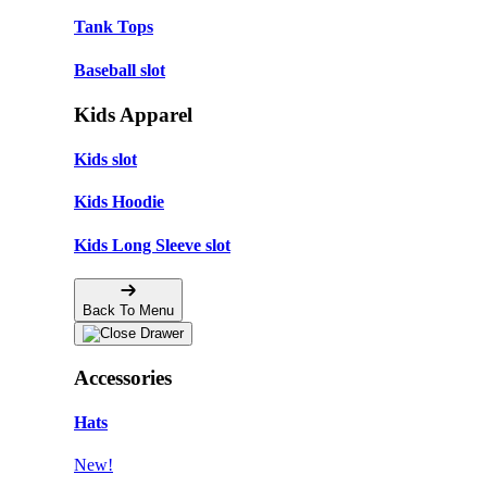
Tank Tops
Baseball slot
Kids Apparel
Kids slot
Kids Hoodie
Kids Long Sleeve slot
Back To Menu
Accessories
Hats
New!