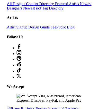
All Designs
Content Directory
Featured Artists
Newest
Designers
Newest slot
Tag Directory
Artists
Artist Signup
Design Guide
TeePublic Blog
Follow Us
We Accept