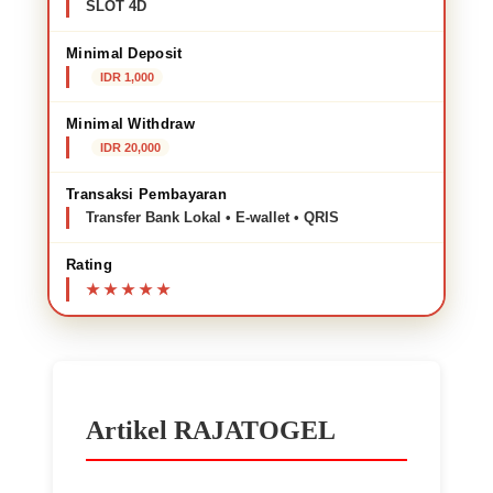
SLOT 4D
Minimal Deposit
IDR 1,000
Minimal Withdraw
IDR 20,000
Transaksi Pembayaran
Transfer Bank Lokal • E-wallet • QRIS
Rating
Artikel RAJATOGEL