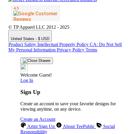
© TP Apparel LLC 2012 - 2025
United States - $ USD
Product Safety
Intellectual Property Policy
CA: Do Not Sell
My Personal Information
Privacy Policy
Terms
Welcome Guest!
Log In
Sign Up
Create an account to save your favorite designs for
viewing anytime, on any device.
Create an Account
Artist Sign Up
About TeePublic
Social
Responsibility