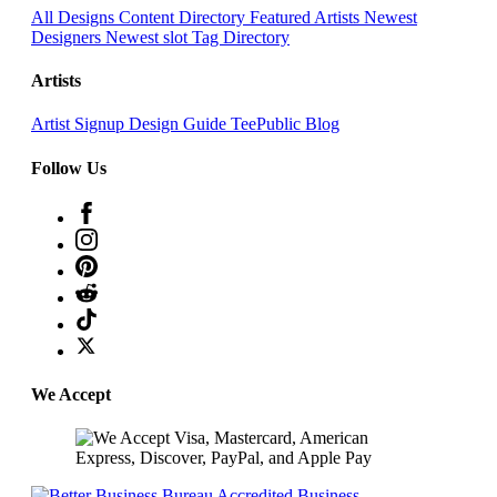
All Designs
Content Directory
Featured Artists
Newest
Designers
Newest slot
Tag Directory
Artists
Artist Signup
Design Guide
TeePublic Blog
Follow Us
We Accept