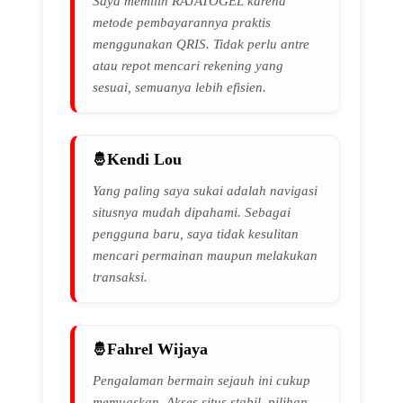
Saya memilih RAJATOGEL karena
metode pembayarannya praktis
menggunakan QRIS. Tidak perlu antre
atau repot mencari rekening yang
sesuai, semuanya lebih efisien.
Kendi Lou
Yang paling saya sukai adalah navigasi
situsnya mudah dipahami. Sebagai
pengguna baru, saya tidak kesulitan
mencari permainan maupun melakukan
transaksi.
Fahrel Wijaya
Pengalaman bermain sejauh ini cukup
memuaskan. Akses situs stabil, pilihan