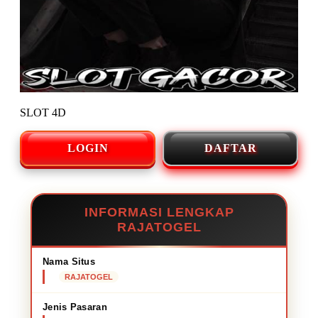
SLOT 4D
LOGIN
DAFTAR
INFORMASI LENGKAP
RAJATOGEL
Nama Situs
RAJATOGEL
Jenis Pasaran