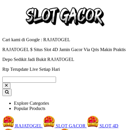
Cari kami di Google : RAJATOGEL
RAJATOGEL $ Situs Slot 4D Jamin Gacor Via Qris Makin Praktis
Depo Sedikit Jadi Bukit RAJATOGEL
Rtp Terupdate Live Setiap Hari
Explore Categories
Popular Products
RAJATOGEL
SLOT GACOR
SLOT 4D