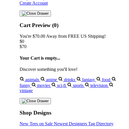
Create Account
Cart Preview (0)
You're
$70.00
Away from
FREE US Shipping!
$0
$70
Your Cart is empty...
Discover something you'll love!
animals
anime
drinks
fantasy
food
funny
movies
sci-fi
sports
television
vintage
Shop Designs
New Tees on Sale
Newest Designers
Tag Directory