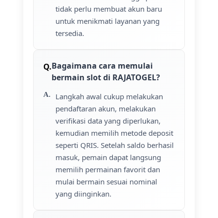
tidak perlu membuat akun baru
untuk menikmati layanan yang
tersedia.
Bagaimana cara memulai
bermain slot di RAJATOGEL?
Langkah awal cukup melakukan
pendaftaran akun, melakukan
verifikasi data yang diperlukan,
kemudian memilih metode deposit
seperti QRIS. Setelah saldo berhasil
masuk, pemain dapat langsung
memilih permainan favorit dan
mulai bermain sesuai nominal
yang diinginkan.