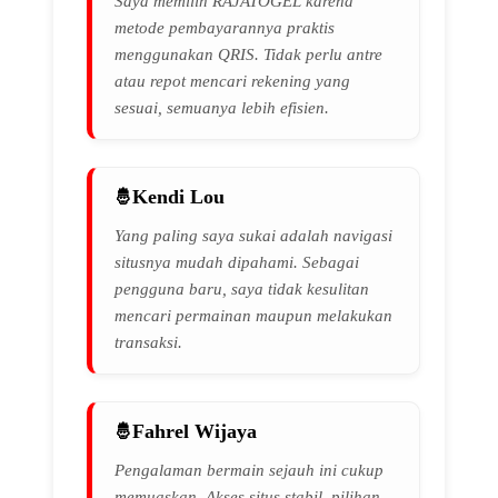
Saya memilih RAJATOGEL karena
metode pembayarannya praktis
menggunakan QRIS. Tidak perlu antre
atau repot mencari rekening yang
sesuai, semuanya lebih efisien.
Kendi Lou
Yang paling saya sukai adalah navigasi
situsnya mudah dipahami. Sebagai
pengguna baru, saya tidak kesulitan
mencari permainan maupun melakukan
transaksi.
Fahrel Wijaya
Pengalaman bermain sejauh ini cukup
memuaskan. Akses situs stabil, pilihan