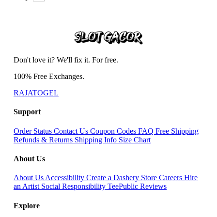
Don't love it? We'll fix it. For free.
100% Free Exchanges.
RAJATOGEL
Support
Order Status
Contact Us
Coupon Codes
FAQ
Free Shipping
Refunds & Returns
Shipping Info
Size Chart
About Us
About Us
Accessibility
Create a Dashery Store
Careers
Hire
an Artist
Social Responsibility
TeePublic Reviews
Explore