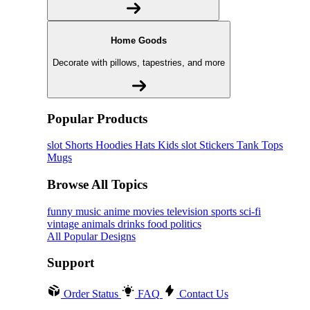
Home Goods
Decorate with pillows, tapestries, and more
Popular Products
slot
Shorts
Hoodies
Hats
Kids slot
Stickers
Tank Tops
Mugs
Browse All Topics
funny
music
anime
movies
television
sports
sci-fi
vintage
animals
drinks
food
politics
All Popular Designs
Support
Order Status
FAQ
Contact Us