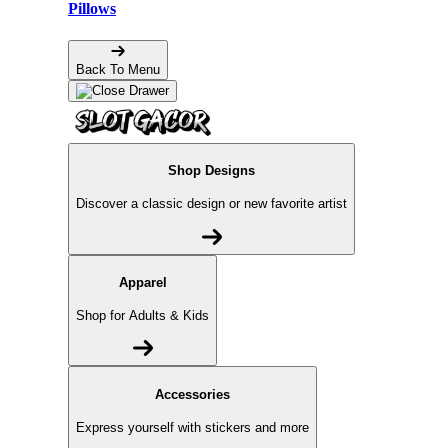
Pillows
Back To Menu
Shop Designs
Discover a classic design or new favorite artist
Apparel
Shop for Adults & Kids
Accessories
Express yourself with stickers and more