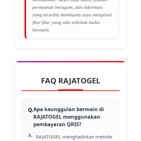
permainan beragam, dan informasi
yang tersedia membantu saya mengenal
fitur-fitur yang ada sebelum mulai
bermain.
FAQ RAJATOGEL
Apa keunggulan bermain di
RAJATOGEL menggunakan
pembayaran QRIS?
RAJATOGEL menghadirkan metode