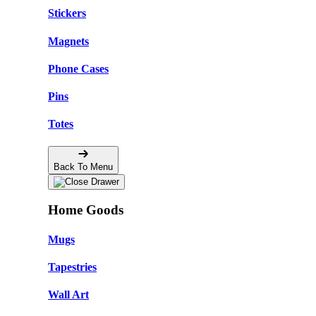
Stickers
Magnets
Phone Cases
Pins
Totes
Back To Menu
Home Goods
Mugs
Tapestries
Wall Art