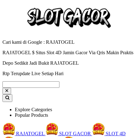
Cari kami di Google : RAJATOGEL
RAJATOGEL $ Situs Slot 4D Jamin Gacor Via Qris Makin Praktis
Depo Sedikit Jadi Bukit RAJATOGEL
Rtp Terupdate Live Setiap Hari
Explore Categories
Popular Products
RAJATOGEL
SLOT GACOR
SLOT 4D