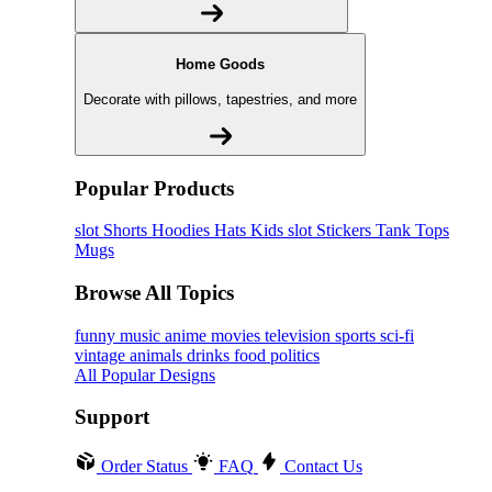
Home Goods
Decorate with pillows, tapestries, and more
Popular Products
slot
Shorts
Hoodies
Hats
Kids slot
Stickers
Tank Tops
Mugs
Browse All Topics
funny
music
anime
movies
television
sports
sci-fi
vintage
animals
drinks
food
politics
All Popular Designs
Support
Order Status
FAQ
Contact Us