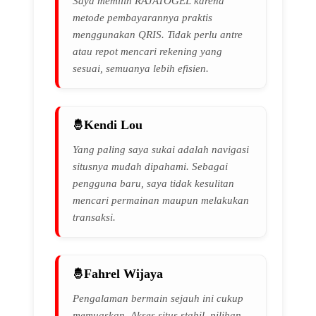
Saya memilih RAJATOGEL karena
metode pembayarannya praktis
menggunakan QRIS. Tidak perlu antre
atau repot mencari rekening yang
sesuai, semuanya lebih efisien.
Kendi Lou
Yang paling saya sukai adalah navigasi
situsnya mudah dipahami. Sebagai
pengguna baru, saya tidak kesulitan
mencari permainan maupun melakukan
transaksi.
Fahrel Wijaya
Pengalaman bermain sejauh ini cukup
memuaskan. Akses situs stabil, pilihan