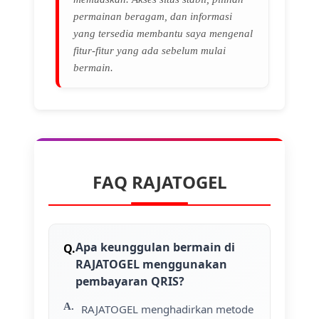
permainan beragam, dan informasi
yang tersedia membantu saya mengenal
fitur-fitur yang ada sebelum mulai
bermain.
FAQ RAJATOGEL
Apa keunggulan bermain di
RAJATOGEL menggunakan
pembayaran QRIS?
RAJATOGEL menghadirkan metode