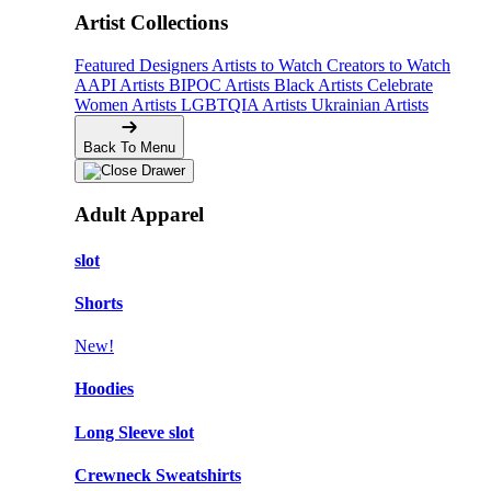
Artist Collections
Featured Designers
Artists to Watch
Creators to Watch
AAPI Artists
BIPOC Artists
Black Artists
Celebrate
Women Artists
LGBTQIA Artists
Ukrainian Artists
Back To Menu
Adult Apparel
slot
Shorts
New!
Hoodies
Long Sleeve slot
Crewneck Sweatshirts