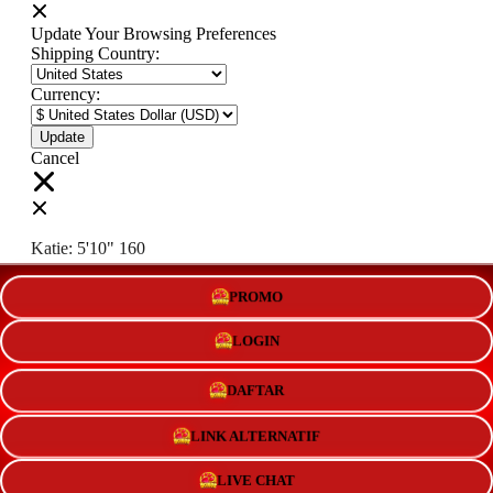
Update Your Browsing Preferences
Shipping Country:
Currency:
Cancel
Katie:
5'10"
160
PROMO
Select your person:
Male
Female
LOGIN
Height
Short
Med
Tall
DAFTAR
Weight
Slim
Avg
Heavy
LINK ALTERNATIF
View Size Chart
LIVE CHAT