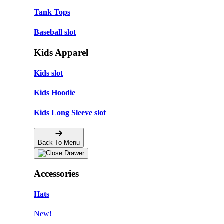
Tank Tops
Baseball slot
Kids Apparel
Kids slot
Kids Hoodie
Kids Long Sleeve slot
Back To Menu
Accessories
Hats
New!