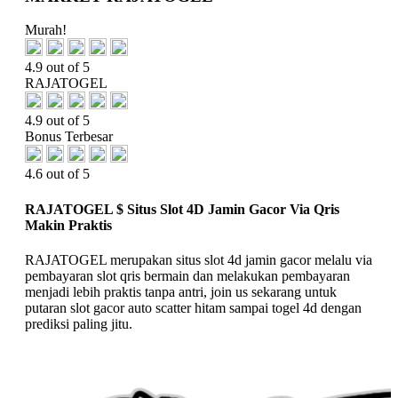
Murah!
4.9 out of 5
RAJATOGEL
4.9 out of 5
Bonus Terbesar
4.6 out of 5
RAJATOGEL $ Situs Slot 4D Jamin Gacor Via Qris
Makin Praktis
RAJATOGEL merupakan situs slot 4d jamin gacor melalu via
pembayaran slot qris bermain dan melakukan pembayaran
menjadi lebih praktis tanpa antri, join us sekarang untuk
putaran slot gacor auto scatter hitam sampai togel 4d dengan
prediksi paling jitu.