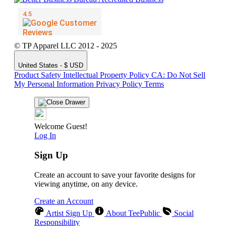
© TP Apparel LLC 2012 - 2025
United States - $ USD
Product Safety
Intellectual Property Policy
CA: Do Not Sell
My Personal Information
Privacy Policy
Terms
Welcome Guest!
Log In
Sign Up
Create an account to save your favorite designs for
viewing anytime, on any device.
Create an Account
Artist Sign Up
About TeePublic
Social
Responsibility