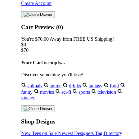
Create Account
Cart Preview (0)
You're
$70.00
Away from
FREE US Shipping!
$0
$70
Your Cart is empty...
Discover something you'll love!
animals
anime
drinks
fantasy
food
funny
movies
sci-fi
sports
television
vintage
Shop Designs
New Tees on Sale
Newest Designers
Tag Directory