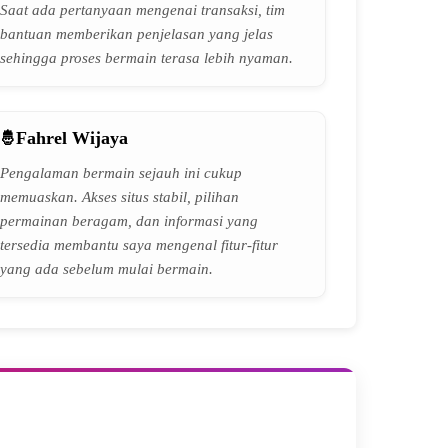
Saat ada pertanyaan mengenai transaksi, tim
bantuan memberikan penjelasan yang jelas
sehingga proses bermain terasa lebih nyaman.
Fahrel Wijaya
Pengalaman bermain sejauh ini cukup
memuaskan. Akses situs stabil, pilihan
permainan beragam, dan informasi yang
tersedia membantu saya mengenal fitur-fitur
yang ada sebelum mulai bermain.