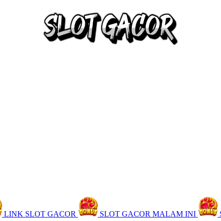
LINK SLOT GACOR
SLOT GACOR MALAM INI