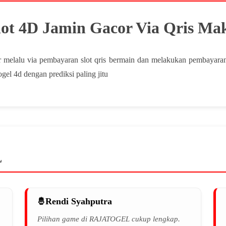
t 4D Jamin Gacor Via Qris Mak
 melalu via pembayaran slot qris bermain dan melakukan pembayaran m
ogel 4d dengan prediksi paling jitu
L
Rendi Syahputra
Pilihan game di RAJATOGEL cukup lengkap.