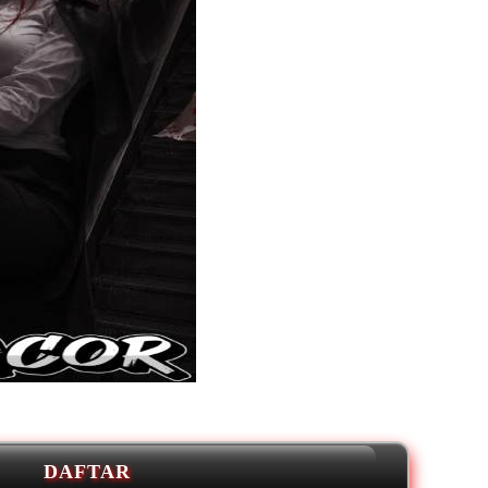
DAFTAR