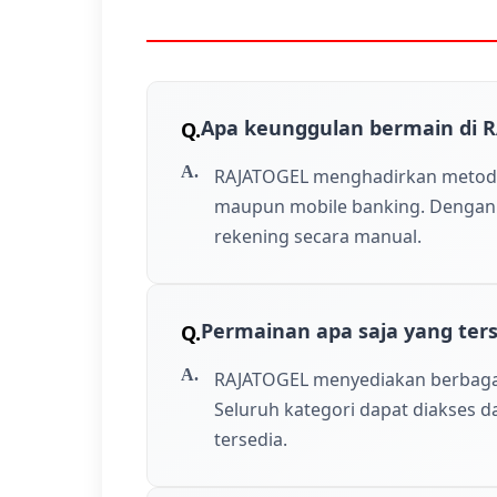
Apa keunggulan bermain di
RAJATOGEL menghadirkan metode 
maupun mobile banking. Dengan 
rekening secara manual.
Permainan apa saja yang ter
RAJATOGEL menyediakan berbagai 
Seluruh kategori dapat diakses 
tersedia.