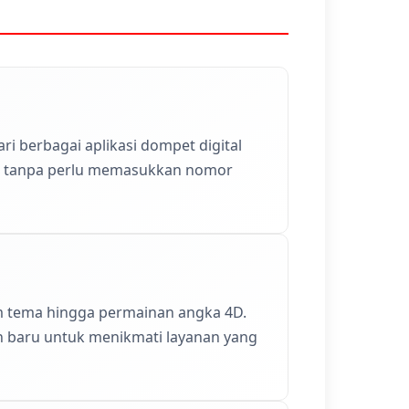
berbagai aplikasi dompet digital
is tanpa perlu memasukkan nomor
am tema hingga permainan angka 4D.
n baru untuk menikmati layanan yang