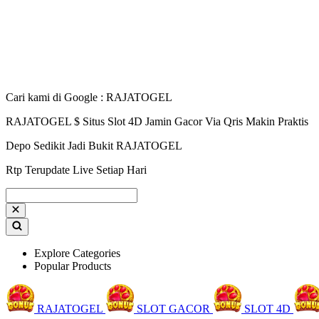
Cari kami di Google : RAJATOGEL
RAJATOGEL $ Situs Slot 4D Jamin Gacor Via Qris Makin Praktis
Depo Sedikit Jadi Bukit RAJATOGEL
Rtp Terupdate Live Setiap Hari
Explore Categories
Popular Products
RAJATOGEL
SLOT GACOR
SLOT 4D