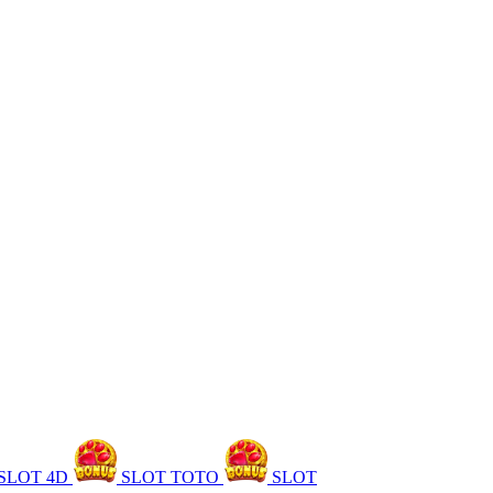
SLOT 4D
SLOT TOTO
SLOT