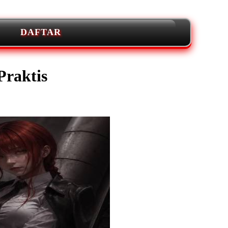
DAFTAR
Praktis