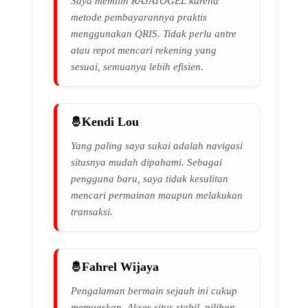
Saya memilih RAJATOGEL karena
metode pembayarannya praktis
menggunakan QRIS. Tidak perlu antre
atau repot mencari rekening yang
sesuai, semuanya lebih efisien.
Kendi Lou
Yang paling saya sukai adalah navigasi
situsnya mudah dipahami. Sebagai
pengguna baru, saya tidak kesulitan
mencari permainan maupun melakukan
transaksi.
Fahrel Wijaya
Pengalaman bermain sejauh ini cukup
memuaskan. Akses situs stabil, pilihan