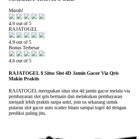
Murah!
4.9 out of 5
RAJATOGEL
4.9 out of 5
Bonus Terbesar
4.6 out of 5
RAJATOGEL $ Situs Slot 4D Jamin Gacor Via Qris
Makin Praktis
RAJATOGEL merupakan situs slot 4d jamin gacor melalu via
pembayaran slot qris bermain dan melakukan pembayaran
menjadi lebih praktis tanpa antri, join us sekarang untuk
putaran slot gacor auto scatter hitam sampai togel 4d dengan
prediksi paling jitu.