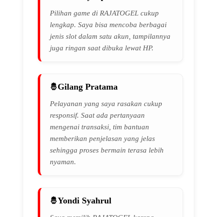
Pilihan game di RAJATOGEL cukup
lengkap. Saya bisa mencoba berbagai
jenis slot dalam satu akun, tampilannya
juga ringan saat dibuka lewat HP.
Gilang Pratama
Pelayanan yang saya rasakan cukup
responsif. Saat ada pertanyaan
mengenai transaksi, tim bantuan
memberikan penjelasan yang jelas
sehingga proses bermain terasa lebih
nyaman.
Yondi Syahrul