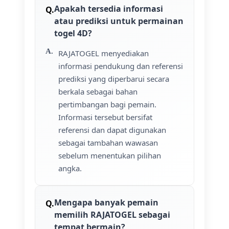
Apakah tersedia informasi
atau prediksi untuk permainan
togel 4D?
RAJATOGEL menyediakan
informasi pendukung dan referensi
prediksi yang diperbarui secara
berkala sebagai bahan
pertimbangan bagi pemain.
Informasi tersebut bersifat
referensi dan dapat digunakan
sebagai tambahan wawasan
sebelum menentukan pilihan
angka.
Mengapa banyak pemain
memilih RAJATOGEL sebagai
tempat bermain?