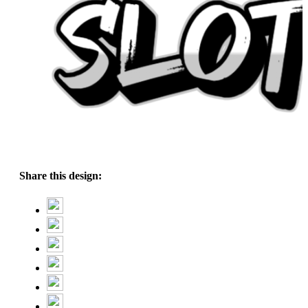
Share this design: