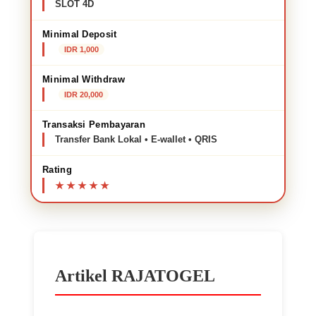
SLOT 4D
Minimal Deposit
IDR 1,000
Minimal Withdraw
IDR 20,000
Transaksi Pembayaran
Transfer Bank Lokal • E-wallet • QRIS
Rating
Artikel RAJATOGEL