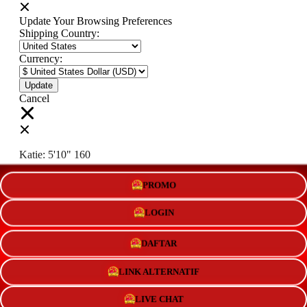
Update Your Browsing Preferences
Shipping Country:
Currency:
Cancel
Katie:
5'10"
160
PROMO
Select your person:
Male
Female
LOGIN
Height
Short
Med
Tall
DAFTAR
Weight
Slim
Avg
Heavy
LINK ALTERNATIF
View Size Chart
LIVE CHAT