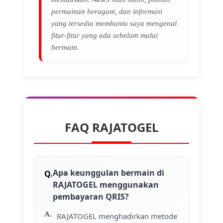
permainan beragam, dan informasi
yang tersedia membantu saya mengenal
fitur-fitur yang ada sebelum mulai
bermain.
FAQ RAJATOGEL
Apa keunggulan bermain di
RAJATOGEL menggunakan
pembayaran QRIS?
RAJATOGEL menghadirkan metode