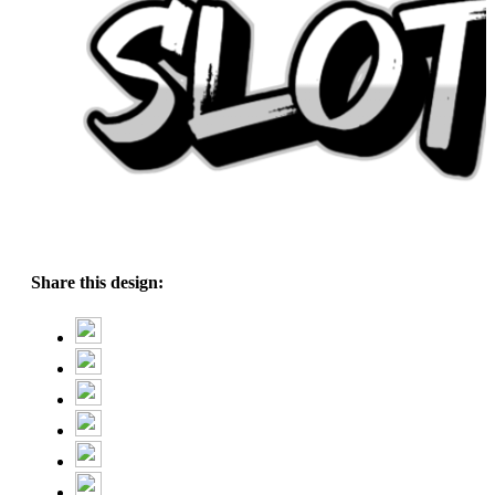
Share this design: