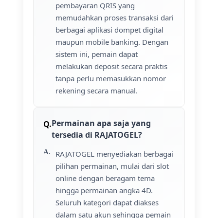
pembayaran QRIS yang
memudahkan proses transaksi dari
berbagai aplikasi dompet digital
maupun mobile banking. Dengan
sistem ini, pemain dapat
melakukan deposit secara praktis
tanpa perlu memasukkan nomor
rekening secara manual.
Permainan apa saja yang
tersedia di RAJATOGEL?
RAJATOGEL menyediakan berbagai
pilihan permainan, mulai dari slot
online dengan beragam tema
hingga permainan angka 4D.
Seluruh kategori dapat diakses
dalam satu akun sehingga pemain