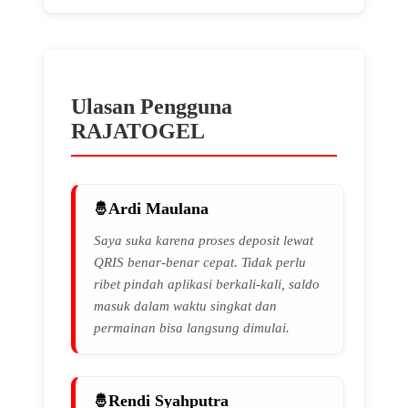
Ulasan Pengguna
RAJATOGEL
Ardi Maulana
Saya suka karena proses deposit lewat
QRIS benar-benar cepat. Tidak perlu
ribet pindah aplikasi berkali-kali, saldo
masuk dalam waktu singkat dan
permainan bisa langsung dimulai.
Rendi Syahputra