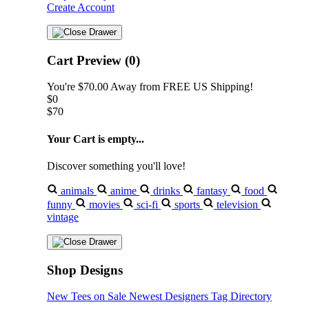
Create Account
Cart Preview (0)
You're
$70.00
Away from
FREE US Shipping!
$0
$70
Your Cart is empty...
Discover something you'll love!
animals
anime
drinks
fantasy
food
funny
movies
sci-fi
sports
television
vintage
Shop Designs
New Tees on Sale
Newest Designers
Tag Directory