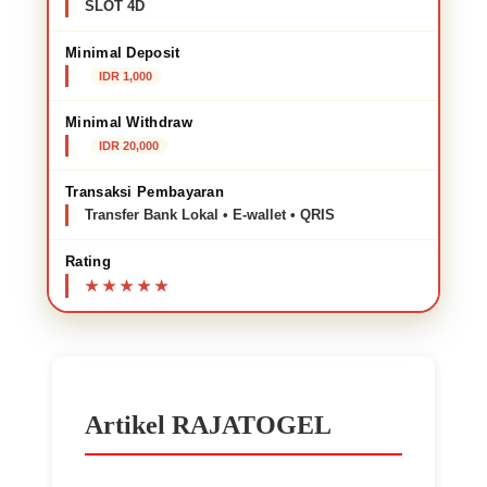
SLOT 4D
Minimal Deposit
IDR 1,000
Minimal Withdraw
IDR 20,000
Transaksi Pembayaran
Transfer Bank Lokal • E-wallet • QRIS
Rating
Artikel RAJATOGEL