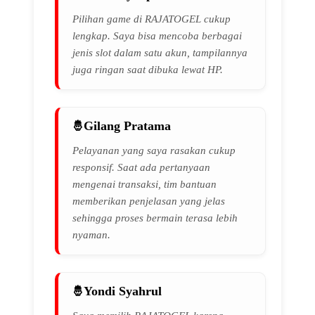
Pilihan game di RAJATOGEL cukup
lengkap. Saya bisa mencoba berbagai
jenis slot dalam satu akun, tampilannya
juga ringan saat dibuka lewat HP.
Gilang Pratama
Pelayanan yang saya rasakan cukup
responsif. Saat ada pertanyaan
mengenai transaksi, tim bantuan
memberikan penjelasan yang jelas
sehingga proses bermain terasa lebih
nyaman.
Yondi Syahrul