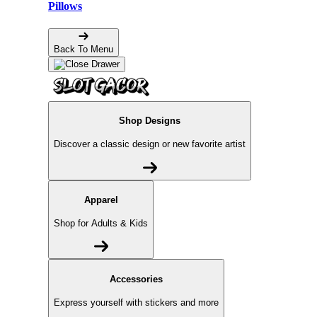
Pillows
Back To Menu
Shop Designs
Discover a classic design or new favorite artist
Apparel
Shop for Adults & Kids
Accessories
Express yourself with stickers and more