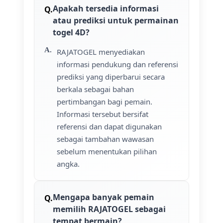
Apakah tersedia informasi
atau prediksi untuk permainan
togel 4D?
RAJATOGEL menyediakan
informasi pendukung dan referensi
prediksi yang diperbarui secara
berkala sebagai bahan
pertimbangan bagi pemain.
Informasi tersebut bersifat
referensi dan dapat digunakan
sebagai tambahan wawasan
sebelum menentukan pilihan
angka.
Mengapa banyak pemain
memilih RAJATOGEL sebagai
tempat bermain?