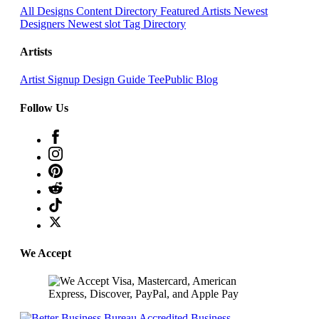
All Designs
Content Directory
Featured Artists
Newest
Designers
Newest slot
Tag Directory
Artists
Artist Signup
Design Guide
TeePublic Blog
Follow Us
We Accept