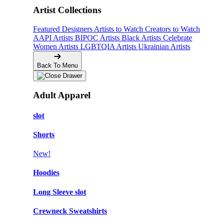
Artist Collections
Featured Designers
Artists to Watch
Creators to Watch
AAPI Artists
BIPOC Artists
Black Artists
Celebrate
Women Artists
LGBTQIA Artists
Ukrainian Artists
Back To Menu
Adult Apparel
slot
Shorts
New!
Hoodies
Long Sleeve slot
Crewneck Sweatshirts