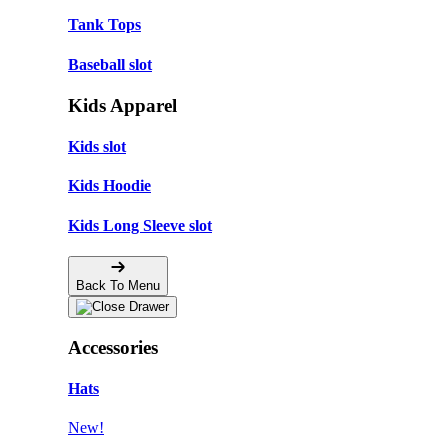
Tank Tops
Baseball slot
Kids Apparel
Kids slot
Kids Hoodie
Kids Long Sleeve slot
Back To Menu
Accessories
Hats
New!