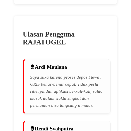
Ulasan Pengguna
RAJATOGEL
Ardi Maulana
Saya suka karena proses deposit lewat
QRIS benar-benar cepat. Tidak perlu
ribet pindah aplikasi berkali-kali, saldo
masuk dalam waktu singkat dan
permainan bisa langsung dimulai.
Rendi Syahputra