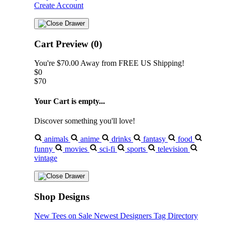
Create Account
Cart Preview (0)
You're
$70.00
Away from
FREE US Shipping!
$0
$70
Your Cart is empty...
Discover something you'll love!
animals
anime
drinks
fantasy
food
funny
movies
sci-fi
sports
television
vintage
Shop Designs
New Tees on Sale
Newest Designers
Tag Directory