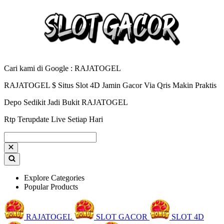
Cari kami di Google : RAJATOGEL
RAJATOGEL $ Situs Slot 4D Jamin Gacor Via Qris Makin Praktis
Depo Sedikit Jadi Bukit RAJATOGEL
Rtp Terupdate Live Setiap Hari
Explore Categories
Popular Products
RAJATOGEL
SLOT GACOR
SLOT 4D