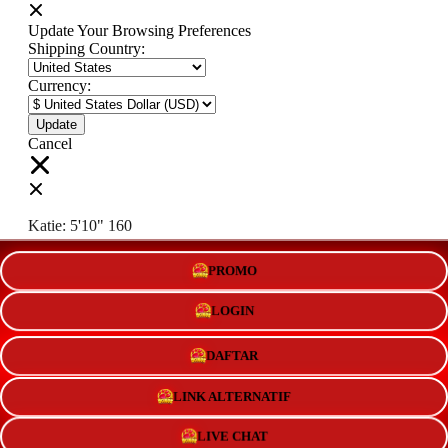
Update Your Browsing Preferences
Shipping Country:
Currency:
Cancel
Katie:
5'10"
160
PROMO
Select your person:
Male
Female
LOGIN
Height
Short
Med
Tall
DAFTAR
Weight
Slim
Avg
Heavy
LINK ALTERNATIF
View Size Chart
LIVE CHAT