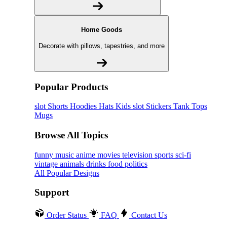
Home Goods
Decorate with pillows, tapestries, and more
Popular Products
slot
Shorts
Hoodies
Hats
Kids slot
Stickers
Tank Tops
Mugs
Browse All Topics
funny
music
anime
movies
television
sports
sci-fi
vintage
animals
drinks
food
politics
All Popular Designs
Support
Order Status
FAQ
Contact Us