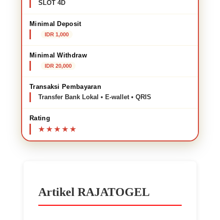
SLOT 4D
Minimal Deposit
IDR 1,000
Minimal Withdraw
IDR 20,000
Transaksi Pembayaran
Transfer Bank Lokal • E-wallet • QRIS
Rating
Artikel RAJATOGEL