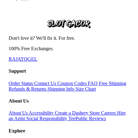
Don't love it? We'll fix it. For free.
100% Free Exchanges.
RAJATOGEL
Support
Order Status
Contact Us
Coupon Codes
FAQ
Free Shipping
Refunds & Returns
Shipping Info
Size Chart
About Us
About Us
Accessibility
Create a Dashery Store
Careers
Hire
an Artist
Social Responsibility
TeePublic Reviews
Explore