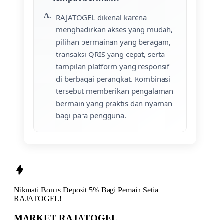
RAJATOGEL dikenal karena
menghadirkan akses yang mudah,
pilihan permainan yang beragam,
transaksi QRIS yang cepat, serta
tampilan platform yang responsif
di berbagai perangkat. Kombinasi
tersebut memberikan pengalaman
bermain yang praktis dan nyaman
bagi para pengguna.
Nikmati
Bonus Deposit 5%
Bagi Pemain Setia
RAJATOGEL!
MARKET RAJATOGEL