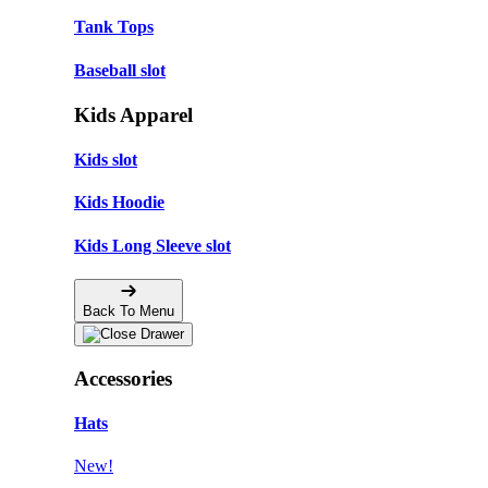
Tank Tops
Baseball slot
Kids Apparel
Kids slot
Kids Hoodie
Kids Long Sleeve slot
Back To Menu
Accessories
Hats
New!