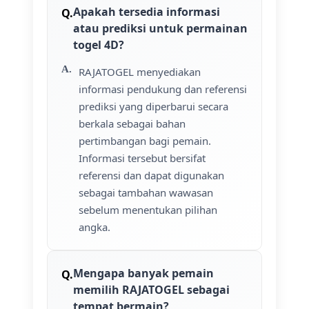
Apakah tersedia informasi
atau prediksi untuk permainan
togel 4D?
RAJATOGEL menyediakan
informasi pendukung dan referensi
prediksi yang diperbarui secara
berkala sebagai bahan
pertimbangan bagi pemain.
Informasi tersebut bersifat
referensi dan dapat digunakan
sebagai tambahan wawasan
sebelum menentukan pilihan
angka.
Mengapa banyak pemain
memilih RAJATOGEL sebagai
tempat bermain?