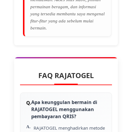
permainan beragam, dan informasi
yang tersedia membantu saya mengenal
fitur-fitur yang ada sebelum mulai
bermain.
FAQ RAJATOGEL
Apa keunggulan bermain di
RAJATOGEL menggunakan
pembayaran QRIS?
RAJATOGEL menghadirkan metode