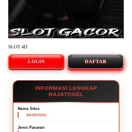
SLOT 4D
LOGIN
DAFTAR
INFORMASI LENGKAP
RAJATOGEL
Nama Situs
RAJATOGEL
Jenis Pasaran