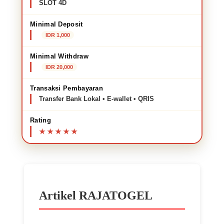
SLOT 4D
Minimal Deposit
IDR 1,000
Minimal Withdraw
IDR 20,000
Transaksi Pembayaran
Transfer Bank Lokal • E-wallet • QRIS
Rating
Artikel RAJATOGEL