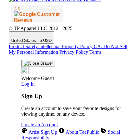
© TP Apparel LLC 2012 - 2025
United States - $ USD
Product Safety
Intellectual Property Policy
CA: Do Not Sell
My Personal Information
Privacy Policy
Terms
Welcome Guest!
Log In
Sign Up
Create an account to save your favorite designs for
viewing anytime, on any device.
Create an Account
Artist Sign Up
About TeePublic
Social
Responsibility