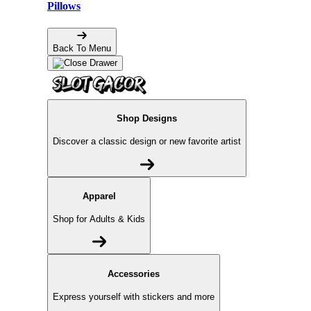
Pillows
Back To Menu
Shop Designs
Discover a classic design or new favorite artist
Apparel
Shop for Adults & Kids
Accessories
Express yourself with stickers and more