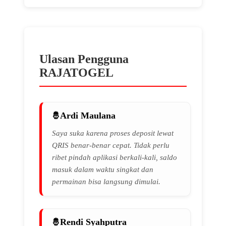
Ulasan Pengguna
RAJATOGEL
Ardi Maulana
Saya suka karena proses deposit lewat
QRIS benar-benar cepat. Tidak perlu
ribet pindah aplikasi berkali-kali, saldo
masuk dalam waktu singkat dan
permainan bisa langsung dimulai.
Rendi Syahputra