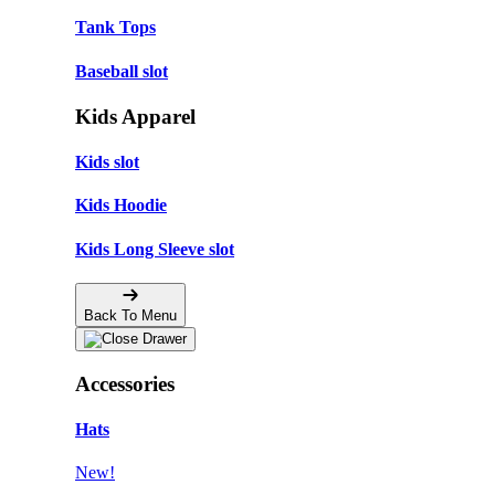
Tank Tops
Baseball slot
Kids Apparel
Kids slot
Kids Hoodie
Kids Long Sleeve slot
Back To Menu
Accessories
Hats
New!