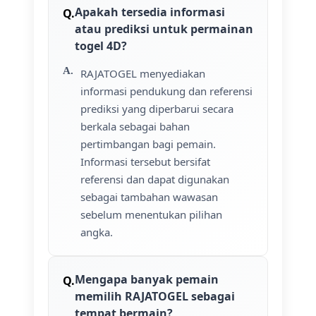
Apakah tersedia informasi
atau prediksi untuk permainan
togel 4D?
RAJATOGEL menyediakan
informasi pendukung dan referensi
prediksi yang diperbarui secara
berkala sebagai bahan
pertimbangan bagi pemain.
Informasi tersebut bersifat
referensi dan dapat digunakan
sebagai tambahan wawasan
sebelum menentukan pilihan
angka.
Mengapa banyak pemain
memilih RAJATOGEL sebagai
tempat bermain?