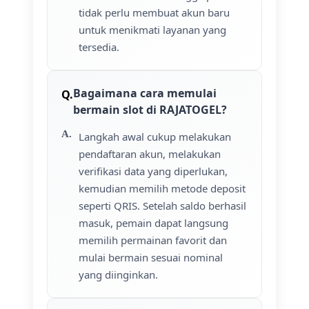
tidak perlu membuat akun baru
untuk menikmati layanan yang
tersedia.
Bagaimana cara memulai
bermain slot di RAJATOGEL?
Langkah awal cukup melakukan
pendaftaran akun, melakukan
verifikasi data yang diperlukan,
kemudian memilih metode deposit
seperti QRIS. Setelah saldo berhasil
masuk, pemain dapat langsung
memilih permainan favorit dan
mulai bermain sesuai nominal
yang diinginkan.