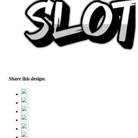
Share this design: