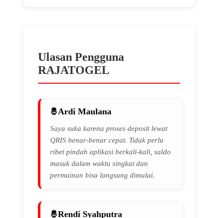
Ulasan Pengguna
RAJATOGEL
Ardi Maulana
Saya suka karena proses deposit lewat
QRIS benar-benar cepat. Tidak perlu
ribet pindah aplikasi berkali-kali, saldo
masuk dalam waktu singkat dan
permainan bisa langsung dimulai.
Rendi Syahputra