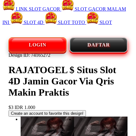
LINK SLOT GACOR
SLOT GACOR MALAM
INI
SLOT 4D
SLOT TOTO
SLOT
LOGIN
DAFTAR
Design ID: 74165272
RAJATOGEL $ Situs Slot
4D Jamin Gacor Via Qris
Makin Praktis
$3
IDR 1.000
Create an account to favorite this design!