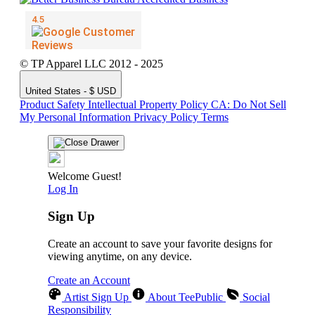
© TP Apparel LLC 2012 - 2025
United States - $ USD
Product Safety
Intellectual Property Policy
CA: Do Not Sell
My Personal Information
Privacy Policy
Terms
Welcome Guest!
Log In
Sign Up
Create an account to save your favorite designs for
viewing anytime, on any device.
Create an Account
Artist Sign Up
About TeePublic
Social
Responsibility