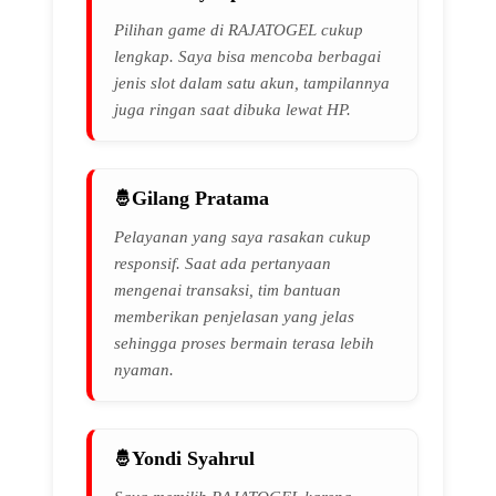
Pilihan game di RAJATOGEL cukup
lengkap. Saya bisa mencoba berbagai
jenis slot dalam satu akun, tampilannya
juga ringan saat dibuka lewat HP.
Gilang Pratama
Pelayanan yang saya rasakan cukup
responsif. Saat ada pertanyaan
mengenai transaksi, tim bantuan
memberikan penjelasan yang jelas
sehingga proses bermain terasa lebih
nyaman.
Yondi Syahrul