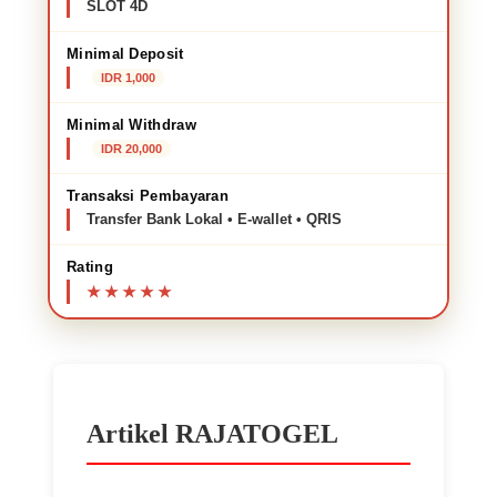
SLOT 4D
Minimal Deposit
IDR 1,000
Minimal Withdraw
IDR 20,000
Transaksi Pembayaran
Transfer Bank Lokal • E-wallet • QRIS
Rating
Artikel RAJATOGEL