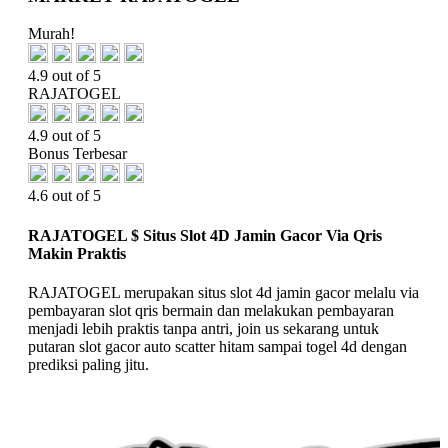
Murah!
4.9 out of 5
RAJATOGEL
4.9 out of 5
Bonus Terbesar
4.6 out of 5
RAJATOGEL $ Situs Slot 4D Jamin Gacor Via Qris
Makin Praktis
RAJATOGEL merupakan situs slot 4d jamin gacor melalu via
pembayaran slot qris bermain dan melakukan pembayaran
menjadi lebih praktis tanpa antri, join us sekarang untuk
putaran slot gacor auto scatter hitam sampai togel 4d dengan
prediksi paling jitu.