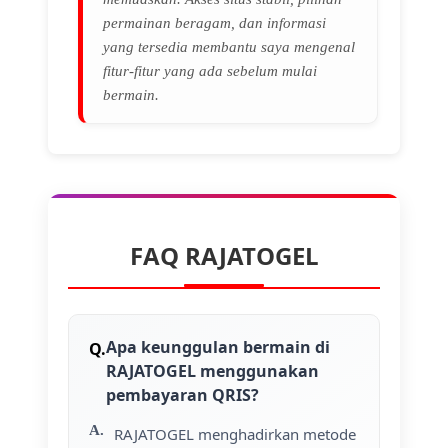
permainan beragam, dan informasi
yang tersedia membantu saya mengenal
fitur-fitur yang ada sebelum mulai
bermain.
FAQ RAJATOGEL
Apa keunggulan bermain di
RAJATOGEL menggunakan
pembayaran QRIS?
RAJATOGEL menghadirkan metode