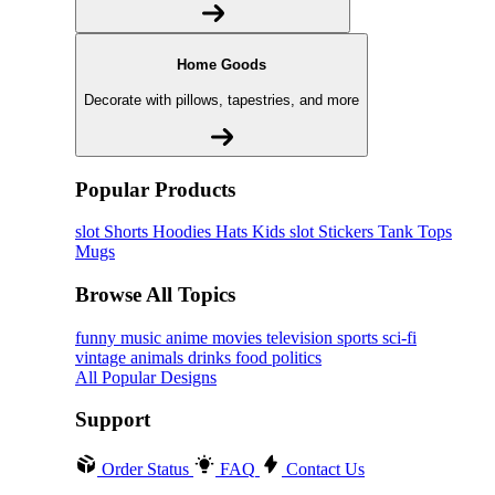
Home Goods
Decorate with pillows, tapestries, and more
Popular Products
slot
Shorts
Hoodies
Hats
Kids slot
Stickers
Tank Tops
Mugs
Browse All Topics
funny
music
anime
movies
television
sports
sci-fi
vintage
animals
drinks
food
politics
All Popular Designs
Support
Order Status
FAQ
Contact Us