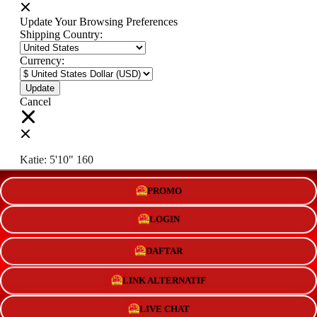
Update Your Browsing Preferences
Shipping Country:
Currency:
Cancel
Katie:
5'10"
160
PROMO
Select your person:
Male
Female
LOGIN
Height
Short
Med
Tall
DAFTAR
Weight
Slim
Avg
Heavy
LINK ALTERNATIF
View Size Chart
LIVE CHAT