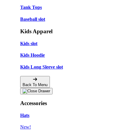
Tank Tops
Baseball slot
Kids Apparel
Kids slot
Kids Hoodie
Kids Long Sleeve slot
Back To Menu
Accessories
Hats
New!