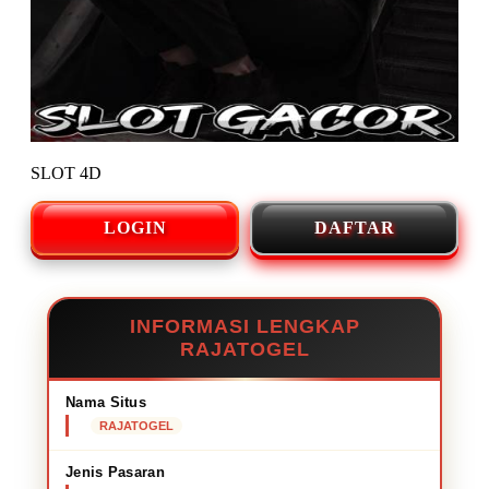
SLOT 4D
LOGIN
DAFTAR
INFORMASI LENGKAP
RAJATOGEL
Nama Situs
RAJATOGEL
Jenis Pasaran