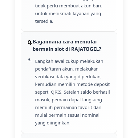
tidak perlu membuat akun baru
untuk menikmati layanan yang
tersedia.
Bagaimana cara memulai
bermain slot di RAJATOGEL?
Langkah awal cukup melakukan
pendaftaran akun, melakukan
verifikasi data yang diperlukan,
kemudian memilih metode deposit
seperti QRIS. Setelah saldo berhasil
masuk, pemain dapat langsung
memilih permainan favorit dan
mulai bermain sesuai nominal
yang diinginkan.