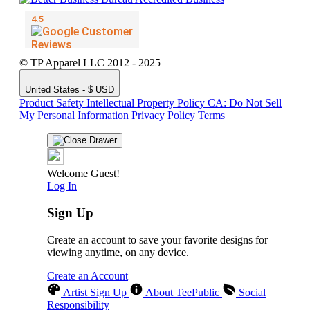
© TP Apparel LLC 2012 - 2025
United States - $ USD
Product Safety
Intellectual Property Policy
CA: Do Not Sell
My Personal Information
Privacy Policy
Terms
Welcome Guest!
Log In
Sign Up
Create an account to save your favorite designs for
viewing anytime, on any device.
Create an Account
Artist Sign Up
About TeePublic
Social
Responsibility