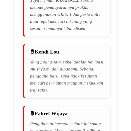
Saya memilih RAJATOGEL karena
metode pembayarannya praktis
menggunakan QRIS. Tidak perlu antre
atau repot mencari rekening yang
sesuai, semuanya lebih efisien.
Kendi Lou
Yang paling saya sukai adalah navigasi
situsnya mudah dipahami. Sebagai
pengguna baru, saya tidak kesulitan
mencari permainan maupun melakukan
transaksi.
Fahrel Wijaya
Pengalaman bermain sejauh ini cukup
memuaskan. Akses situs stabil, pilihan