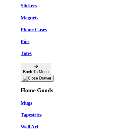
Stickers
Magnets
Phone Cases
Pins
Totes
Back To Menu
Home Goods
Mugs
Tapestries
Wall Art