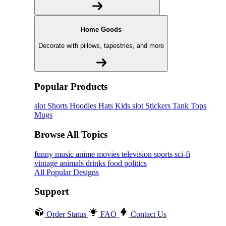
Home Goods
Decorate with pillows, tapestries, and more
Popular Products
slot
Shorts
Hoodies
Hats
Kids slot
Stickers
Tank Tops
Mugs
Browse All Topics
funny
music
anime
movies
television
sports
sci-fi
vintage
animals
drinks
food
politics
All Popular Designs
Support
Order Status
FAQ
Contact Us