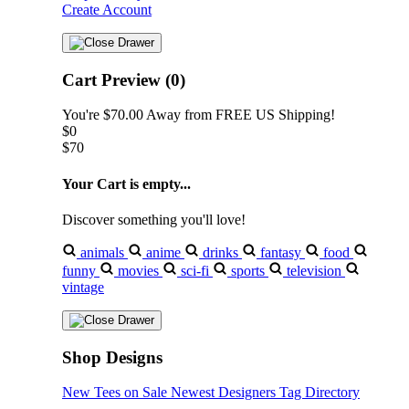
Create Account
Cart Preview (0)
You're
$70.00
Away from
FREE US Shipping!
$0
$70
Your Cart is empty...
Discover something you'll love!
animals
anime
drinks
fantasy
food
funny
movies
sci-fi
sports
television
vintage
Shop Designs
New Tees on Sale
Newest Designers
Tag Directory