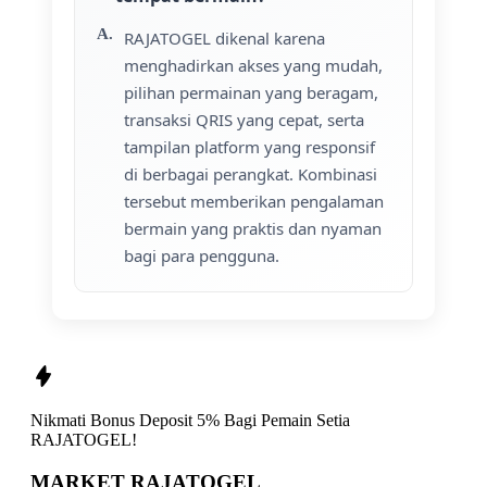
RAJATOGEL dikenal karena
menghadirkan akses yang mudah,
pilihan permainan yang beragam,
transaksi QRIS yang cepat, serta
tampilan platform yang responsif
di berbagai perangkat. Kombinasi
tersebut memberikan pengalaman
bermain yang praktis dan nyaman
bagi para pengguna.
Nikmati
Bonus Deposit 5%
Bagi Pemain Setia
RAJATOGEL!
MARKET RAJATOGEL