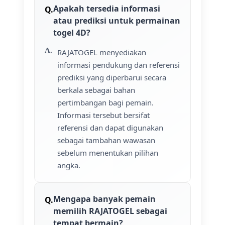
Apakah tersedia informasi
atau prediksi untuk permainan
togel 4D?
RAJATOGEL menyediakan
informasi pendukung dan referensi
prediksi yang diperbarui secara
berkala sebagai bahan
pertimbangan bagi pemain.
Informasi tersebut bersifat
referensi dan dapat digunakan
sebagai tambahan wawasan
sebelum menentukan pilihan
angka.
Mengapa banyak pemain
memilih RAJATOGEL sebagai
tempat bermain?