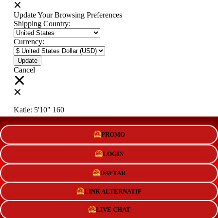
Update Your Browsing Preferences
Shipping Country:
Currency:
Cancel
Katie:
5'10"
160
PROMO
Select your person:
Male
Female
LOGIN
Height
Short
Med
Tall
DAFTAR
Weight
Slim
Avg
Heavy
LINK ALTERNATIF
View Size Chart
LIVE CHAT