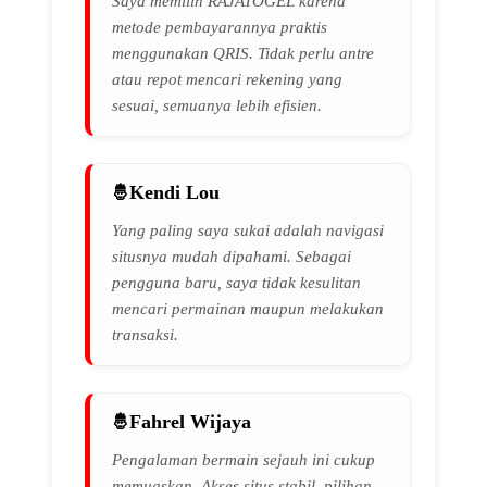
Saya memilih RAJATOGEL karena
metode pembayarannya praktis
menggunakan QRIS. Tidak perlu antre
atau repot mencari rekening yang
sesuai, semuanya lebih efisien.
Kendi Lou
Yang paling saya sukai adalah navigasi
situsnya mudah dipahami. Sebagai
pengguna baru, saya tidak kesulitan
mencari permainan maupun melakukan
transaksi.
Fahrel Wijaya
Pengalaman bermain sejauh ini cukup
memuaskan. Akses situs stabil, pilihan