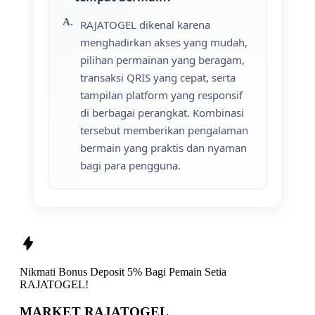
RAJATOGEL dikenal karena
menghadirkan akses yang mudah,
pilihan permainan yang beragam,
transaksi QRIS yang cepat, serta
tampilan platform yang responsif
di berbagai perangkat. Kombinasi
tersebut memberikan pengalaman
bermain yang praktis dan nyaman
bagi para pengguna.
Nikmati
Bonus Deposit 5%
Bagi Pemain Setia
RAJATOGEL!
MARKET RAJATOGEL