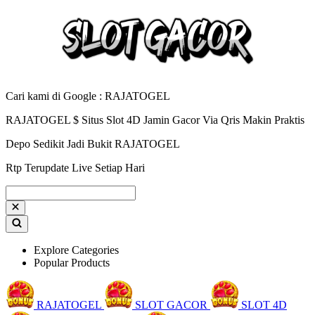
Cari kami di Google : RAJATOGEL
RAJATOGEL $ Situs Slot 4D Jamin Gacor Via Qris Makin Praktis
Depo Sedikit Jadi Bukit RAJATOGEL
Rtp Terupdate Live Setiap Hari
Explore Categories
Popular Products
RAJATOGEL
SLOT GACOR
SLOT 4D