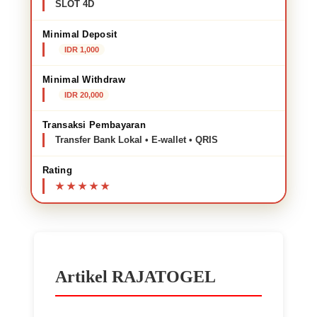
SLOT 4D
Minimal Deposit
IDR 1,000
Minimal Withdraw
IDR 20,000
Transaksi Pembayaran
Transfer Bank Lokal • E-wallet • QRIS
Rating
Artikel RAJATOGEL