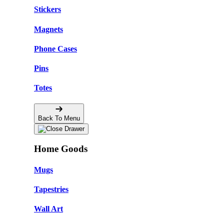
Stickers
Magnets
Phone Cases
Pins
Totes
Back To Menu
Home Goods
Mugs
Tapestries
Wall Art