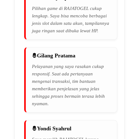
Pilihan game di RAJATOGEL cukup
lengkap. Saya bisa mencoba berbagai
jenis slot dalam satu akun, tampilannya
juga ringan saat dibuka lewat HP.
Gilang Pratama
Pelayanan yang saya rasakan cukup
responsif. Saat ada pertanyaan
mengenai transaksi, tim bantuan
memberikan penjelasan yang jelas
sehingga proses bermain terasa lebih
nyaman.
Yondi Syahrul