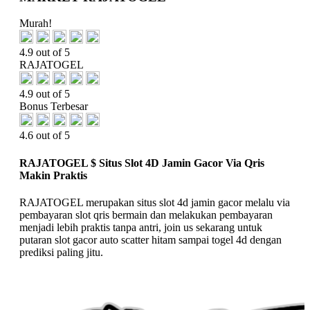
Murah!
4.9 out of 5
RAJATOGEL
4.9 out of 5
Bonus Terbesar
4.6 out of 5
RAJATOGEL $ Situs Slot 4D Jamin Gacor Via Qris
Makin Praktis
RAJATOGEL merupakan situs slot 4d jamin gacor melalu via
pembayaran slot qris bermain dan melakukan pembayaran
menjadi lebih praktis tanpa antri, join us sekarang untuk
putaran slot gacor auto scatter hitam sampai togel 4d dengan
prediksi paling jitu.