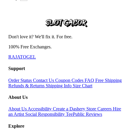
Don't love it? We'll fix it. For free.
100% Free Exchanges.
RAJATOGEL
Support
Order Status
Contact Us
Coupon Codes
FAQ
Free Shipping
Refunds & Returns
Shipping Info
Size Chart
About Us
About Us
Accessibility
Create a Dashery Store
Careers
Hire
an Artist
Social Responsibility
TeePublic Reviews
Explore