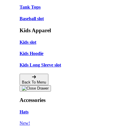
Tank Tops
Baseball slot
Kids Apparel
Kids slot
Kids Hoodie
Kids Long Sleeve slot
Back To Menu
Accessories
Hats
New!