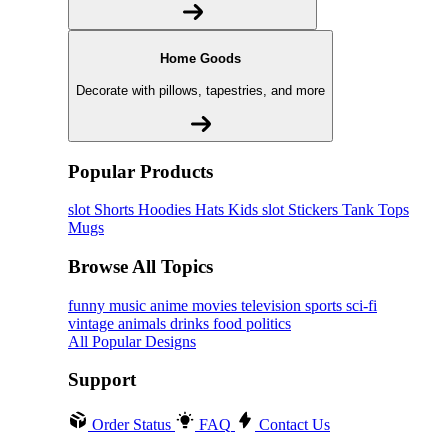
Home Goods
Decorate with pillows, tapestries, and more
Popular Products
slot
Shorts
Hoodies
Hats
Kids slot
Stickers
Tank Tops
Mugs
Browse All Topics
funny
music
anime
movies
television
sports
sci-fi
vintage
animals
drinks
food
politics
All Popular Designs
Support
Order Status
FAQ
Contact Us