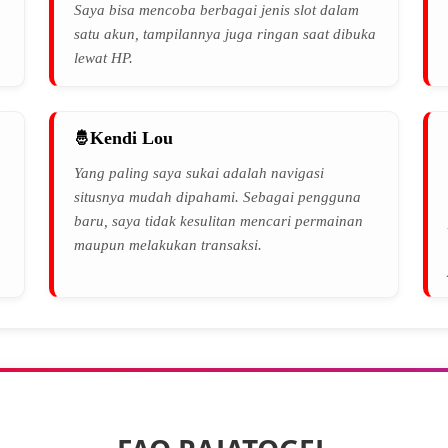
Saya bisa mencoba berbagai jenis slot dalam
satu akun, tampilannya juga ringan saat dibuka
lewat HP.
Kendi Lou
Yang paling saya sukai adalah navigasi
situsnya mudah dipahami. Sebagai pengguna
baru, saya tidak kesulitan mencari permainan
maupun melakukan transaksi.