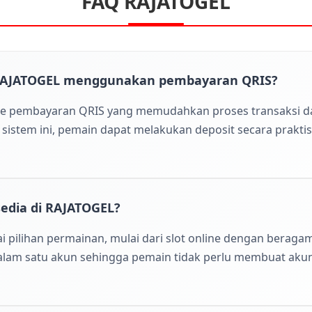
FAQ RAJATOGEL
 RAJATOGEL menggunakan pembayaran QRIS?
pembayaran QRIS yang memudahkan proses transaksi dari 
sistem ini, pemain dapat melakukan deposit secara prakt
sedia di RAJATOGEL?
pilihan permainan, mulai dari slot online dengan berag
dalam satu akun sehingga pemain tidak perlu membuat aku