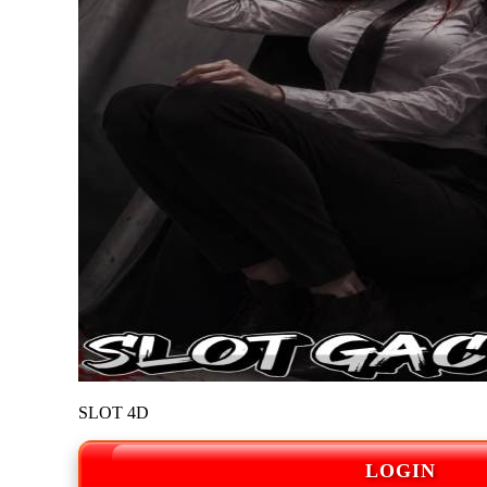
SLOT 4D
LOGIN