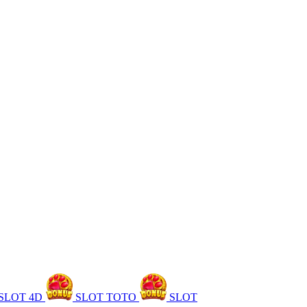
SLOT 4D
SLOT TOTO
SLOT