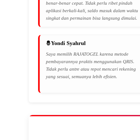
benar-benar cepat. Tidak perlu ribet pindah
aplikasi berkali-kali, saldo masuk dalam waktu
singkat dan permainan bisa langsung dimulai.
Yondi Syahrul
Saya memilih RAJATOGEL karena metode
pembayarannya praktis menggunakan QRIS.
Tidak perlu antre atau repot mencari rekening
yang sesuai, semuanya lebih efisien.