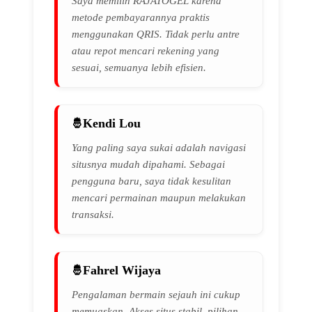
Saya memilih RAJATOGEL karena
metode pembayarannya praktis
menggunakan QRIS. Tidak perlu antre
atau repot mencari rekening yang
sesuai, semuanya lebih efisien.
Kendi Lou
Yang paling saya sukai adalah navigasi
situsnya mudah dipahami. Sebagai
pengguna baru, saya tidak kesulitan
mencari permainan maupun melakukan
transaksi.
Fahrel Wijaya
Pengalaman bermain sejauh ini cukup
memuaskan. Akses situs stabil, pilihan