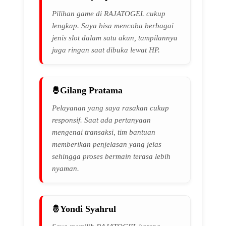
Pilihan game di RAJATOGEL cukup
lengkap. Saya bisa mencoba berbagai
jenis slot dalam satu akun, tampilannya
juga ringan saat dibuka lewat HP.
Gilang Pratama
Pelayanan yang saya rasakan cukup
responsif. Saat ada pertanyaan
mengenai transaksi, tim bantuan
memberikan penjelasan yang jelas
sehingga proses bermain terasa lebih
nyaman.
Yondi Syahrul