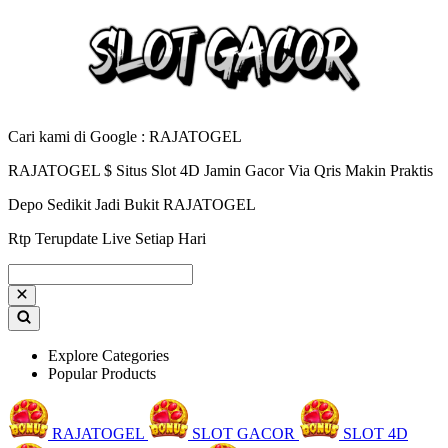
Cari kami di Google : RAJATOGEL
RAJATOGEL $ Situs Slot 4D Jamin Gacor Via Qris Makin Praktis
Depo Sedikit Jadi Bukit RAJATOGEL
Rtp Terupdate Live Setiap Hari
Explore Categories
Popular Products
RAJATOGEL
SLOT GACOR
SLOT 4D