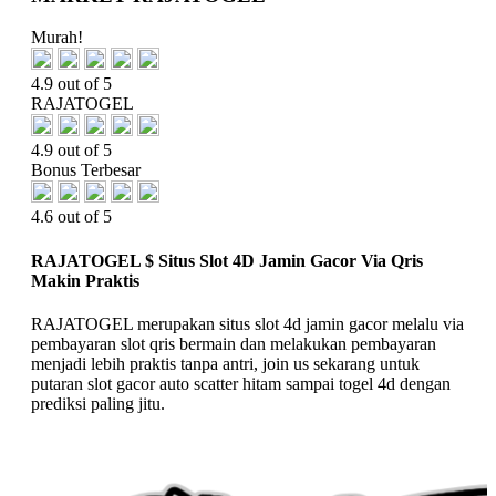
Murah!
4.9 out of 5
RAJATOGEL
4.9 out of 5
Bonus Terbesar
4.6 out of 5
RAJATOGEL $ Situs Slot 4D Jamin Gacor Via Qris
Makin Praktis
RAJATOGEL merupakan situs slot 4d jamin gacor melalu via
pembayaran slot qris bermain dan melakukan pembayaran
menjadi lebih praktis tanpa antri, join us sekarang untuk
putaran slot gacor auto scatter hitam sampai togel 4d dengan
prediksi paling jitu.