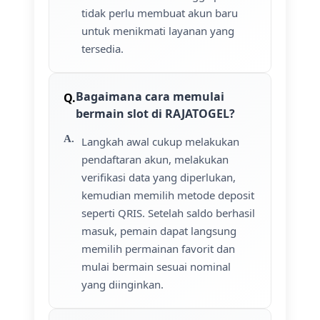
tidak perlu membuat akun baru
untuk menikmati layanan yang
tersedia.
Bagaimana cara memulai
bermain slot di RAJATOGEL?
Langkah awal cukup melakukan
pendaftaran akun, melakukan
verifikasi data yang diperlukan,
kemudian memilih metode deposit
seperti QRIS. Setelah saldo berhasil
masuk, pemain dapat langsung
memilih permainan favorit dan
mulai bermain sesuai nominal
yang diinginkan.