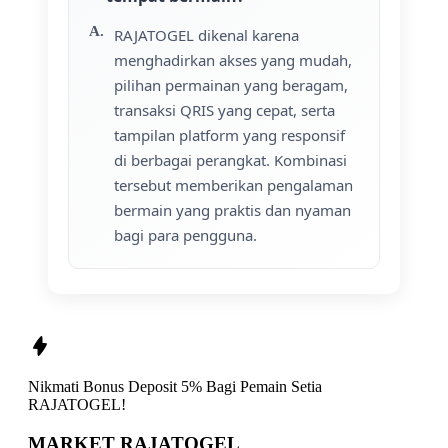
RAJATOGEL dikenal karena
menghadirkan akses yang mudah,
pilihan permainan yang beragam,
transaksi QRIS yang cepat, serta
tampilan platform yang responsif
di berbagai perangkat. Kombinasi
tersebut memberikan pengalaman
bermain yang praktis dan nyaman
bagi para pengguna.
Nikmati
Bonus Deposit 5%
Bagi Pemain Setia
RAJATOGEL!
MARKET RAJATOGEL