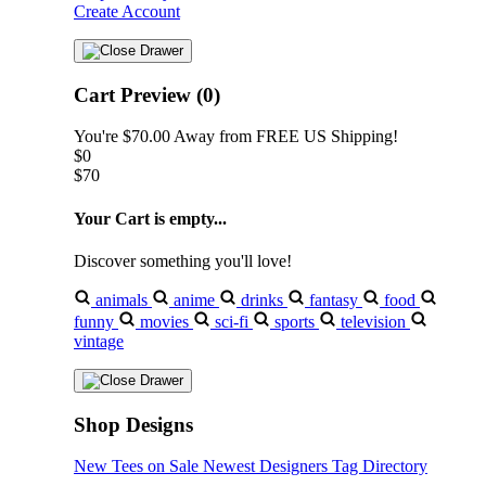
Create Account
Cart Preview (0)
You're
$70.00
Away from
FREE US Shipping!
$0
$70
Your Cart is empty...
Discover something you'll love!
animals
anime
drinks
fantasy
food
funny
movies
sci-fi
sports
television
vintage
Shop Designs
New Tees on Sale
Newest Designers
Tag Directory