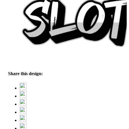
Share this design: