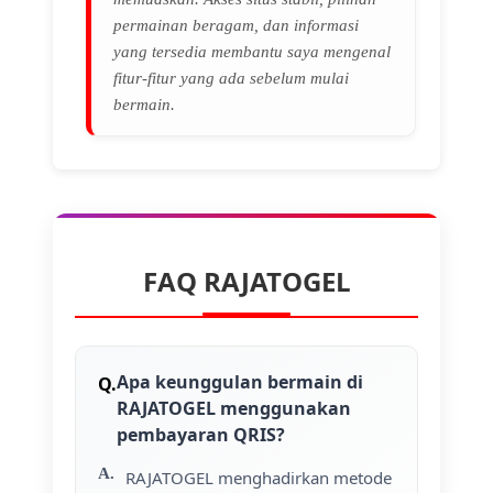
permainan beragam, dan informasi
yang tersedia membantu saya mengenal
fitur-fitur yang ada sebelum mulai
bermain.
FAQ RAJATOGEL
Apa keunggulan bermain di
RAJATOGEL menggunakan
pembayaran QRIS?
RAJATOGEL menghadirkan metode