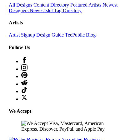
All Designs
Content Directory
Featured Artists
Newest
Designers
Newest slot
Tag Directory
Artists
Artist Signup
Design Guide
TeePublic Blog
Follow Us
We Accept