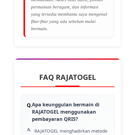
permainan beragam, dan informasi
yang tersedia membantu saya mengenal
fitur-fitur yang ada sebelum mulai
bermain.
FAQ RAJATOGEL
Apa keunggulan bermain di
RAJATOGEL menggunakan
pembayaran QRIS?
RAJATOGEL menghadirkan metode