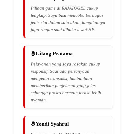
Pilihan game di RAJATOGEL cukup
lengkap. Saya bisa mencoba berbagai
jenis slot dalam satu akun, tampilannya
juga ringan saat dibuka lewat HP.
Gilang Pratama
Pelayanan yang saya rasakan cukup
responsif. Saat ada pertanyaan
mengenai transaksi, tim bantuan
memberikan penjelasan yang jelas
sehingga proses bermain terasa lebih
nyaman.
Yondi Syahrul