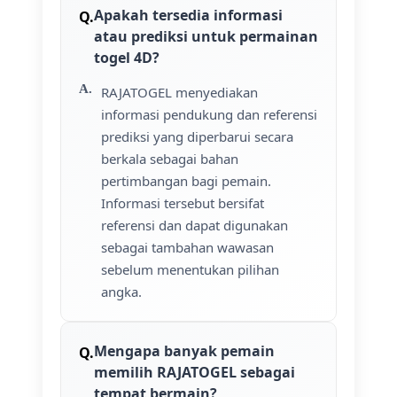
Apakah tersedia informasi
atau prediksi untuk permainan
togel 4D?
RAJATOGEL menyediakan
informasi pendukung dan referensi
prediksi yang diperbarui secara
berkala sebagai bahan
pertimbangan bagi pemain.
Informasi tersebut bersifat
referensi dan dapat digunakan
sebagai tambahan wawasan
sebelum menentukan pilihan
angka.
Mengapa banyak pemain
memilih RAJATOGEL sebagai
tempat bermain?