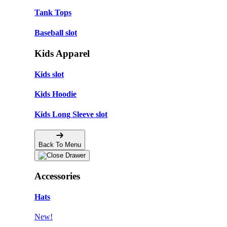
Tank Tops
Baseball slot
Kids Apparel
Kids slot
Kids Hoodie
Kids Long Sleeve slot
Back To Menu
Accessories
Hats
New!