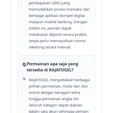
pembayaran QRIS yang
memudahkan proses transaksi dari
berbagai aplikasi dompet digital
maupun mobile banking. Dengan
sistem ini, pemain dapat
melakukan deposit secara praktis
tanpa perlu memasukkan nomor
rekening secara manual.
Permainan apa saja yang
tersedia di RAJATOGEL?
RAJATOGEL menyediakan berbagai
pilihan permainan, mulai dari slot
online dengan beragam tema
hingga permainan angka 4D.
Seluruh kategori dapat diakses
dalam satu akun sehingga pemain