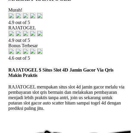
Murah!
4.9 out of 5
RAJATOGEL
4.9 out of 5
Bonus Terbesar
4.6 out of 5
RAJATOGEL $ Situs Slot 4D Jamin Gacor Via Qris
Makin Praktis
RAJATOGEL merupakan situs slot 4d jamin gacor melalu via
pembayaran slot qris bermain dan melakukan pembayaran
menjadi lebih praktis tanpa antri, join us sekarang untuk
putaran slot gacor auto scatter hitam sampai togel 4d dengan
prediksi paling jitu.