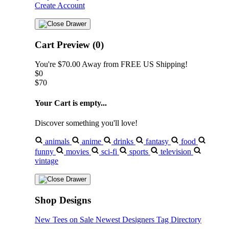
Create Account
Cart Preview (0)
You're
$70.00
Away from
FREE US Shipping!
$0
$70
Your Cart is empty...
Discover something you'll love!
animals
anime
drinks
fantasy
food
funny
movies
sci-fi
sports
television
vintage
Shop Designs
New Tees on Sale
Newest Designers
Tag Directory