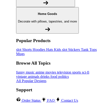
Home Goods
Decorate with pillows, tapestries, and more
Popular Products
slot
Shorts
Hoodies
Hats
Kids slot
Stickers
Tank Tops
Mugs
Browse All Topics
funny
music
anime
movies
television
sports
sci-fi
vintage
animals
drinks
food
politics
All Popular Designs
Support
Order Status
FAQ
Contact Us