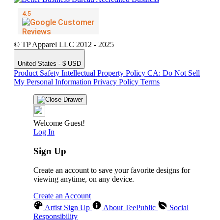
© TP Apparel LLC 2012 - 2025
United States - $ USD
Product Safety
Intellectual Property Policy
CA: Do Not Sell
My Personal Information
Privacy Policy
Terms
Welcome Guest!
Log In
Sign Up
Create an account to save your favorite designs for
viewing anytime, on any device.
Create an Account
Artist Sign Up
About TeePublic
Social
Responsibility