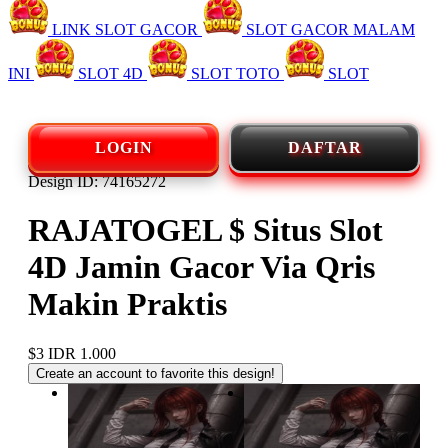
LINK SLOT GACOR
SLOT GACOR MALAM
INI
SLOT 4D
SLOT TOTO
SLOT
LOGIN
DAFTAR
Design ID: 74165272
RAJATOGEL $ Situs Slot
4D Jamin Gacor Via Qris
Makin Praktis
$3
IDR 1.000
Create an account to favorite this design!