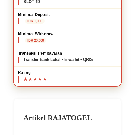
SLOT 4D
Minimal Deposit
IDR 1,000
Minimal Withdraw
IDR 20,000
Transaksi Pembayaran
Transfer Bank Lokal • E-wallet • QRIS
Rating
Artikel RAJATOGEL