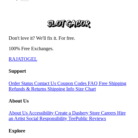
Don't love it? We'll fix it. For free.
100% Free Exchanges.
RAJATOGEL
Support
Order Status
Contact Us
Coupon Codes
FAQ
Free Shipping
Refunds & Returns
Shipping Info
Size Chart
About Us
About Us
Accessibility
Create a Dashery Store
Careers
Hire
an Artist
Social Responsibility
TeePublic Reviews
Explore