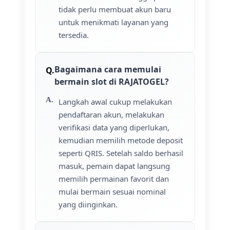
tidak perlu membuat akun baru
untuk menikmati layanan yang
tersedia.
Bagaimana cara memulai
bermain slot di RAJATOGEL?
Langkah awal cukup melakukan
pendaftaran akun, melakukan
verifikasi data yang diperlukan,
kemudian memilih metode deposit
seperti QRIS. Setelah saldo berhasil
masuk, pemain dapat langsung
memilih permainan favorit dan
mulai bermain sesuai nominal
yang diinginkan.