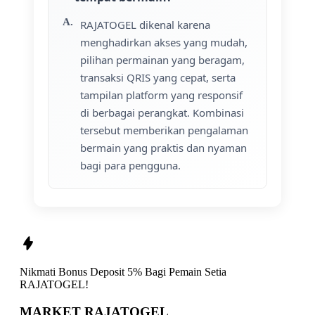
RAJATOGEL dikenal karena
menghadirkan akses yang mudah,
pilihan permainan yang beragam,
transaksi QRIS yang cepat, serta
tampilan platform yang responsif
di berbagai perangkat. Kombinasi
tersebut memberikan pengalaman
bermain yang praktis dan nyaman
bagi para pengguna.
Nikmati
Bonus Deposit 5%
Bagi Pemain Setia
RAJATOGEL!
MARKET RAJATOGEL