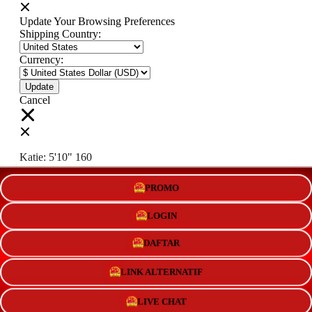
Update Your Browsing Preferences
Shipping Country:
Currency:
Cancel
Katie:
5'10"
160
PROMO
Select your person:
Male
Female
LOGIN
Height
Short
Med
Tall
DAFTAR
Weight
Slim
Avg
Heavy
LINK ALTERNATIF
View Size Chart
LIVE CHAT