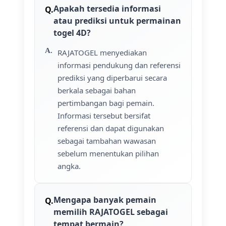
Apakah tersedia informasi
atau prediksi untuk permainan
togel 4D?
RAJATOGEL menyediakan
informasi pendukung dan referensi
prediksi yang diperbarui secara
berkala sebagai bahan
pertimbangan bagi pemain.
Informasi tersebut bersifat
referensi dan dapat digunakan
sebagai tambahan wawasan
sebelum menentukan pilihan
angka.
Mengapa banyak pemain
memilih RAJATOGEL sebagai
tempat bermain?