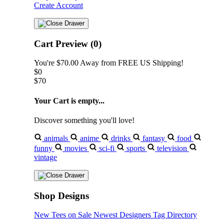
Create Account
Cart Preview (0)
You're
$70.00
Away from
FREE US Shipping!
$0
$70
Your Cart is empty...
Discover something you'll love!
animals
anime
drinks
fantasy
food
funny
movies
sci-fi
sports
television
vintage
Shop Designs
New Tees on Sale
Newest Designers
Tag Directory