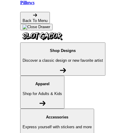
Pillows
Back To Menu
Shop Designs
Discover a classic design or new favorite artist
Apparel
Shop for Adults & Kids
Accessories
Express yourself with stickers and more