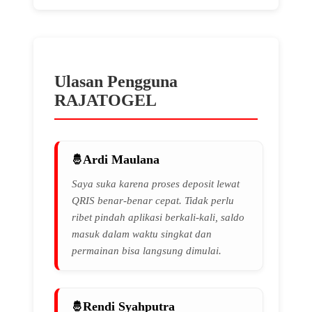
Ulasan Pengguna
RAJATOGEL
Ardi Maulana
Saya suka karena proses deposit lewat
QRIS benar-benar cepat. Tidak perlu
ribet pindah aplikasi berkali-kali, saldo
masuk dalam waktu singkat dan
permainan bisa langsung dimulai.
Rendi Syahputra