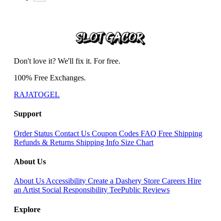
Don't love it? We'll fix it. For free.
100% Free Exchanges.
RAJATOGEL
Support
Order Status
Contact Us
Coupon Codes
FAQ
Free Shipping
Refunds & Returns
Shipping Info
Size Chart
About Us
About Us
Accessibility
Create a Dashery Store
Careers
Hire
an Artist
Social Responsibility
TeePublic Reviews
Explore