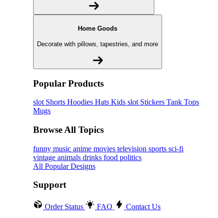
Home Goods
Decorate with pillows, tapestries, and more
Popular Products
slot
Shorts
Hoodies
Hats
Kids slot
Stickers
Tank Tops
Mugs
Browse All Topics
funny
music
anime
movies
television
sports
sci-fi
vintage
animals
drinks
food
politics
All Popular Designs
Support
Order Status
FAQ
Contact Us