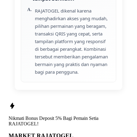
RAJATOGEL dikenal karena
menghadirkan akses yang mudah,
pilihan permainan yang beragam,
transaksi QRIS yang cepat, serta
tampilan platform yang responsif
di berbagai perangkat. Kombinasi
tersebut memberikan pengalaman
bermain yang praktis dan nyaman
bagi para pengguna.
Nikmati
Bonus Deposit 5%
Bagi Pemain Setia
RAJATOGEL!
MARKET RAJATOGEL