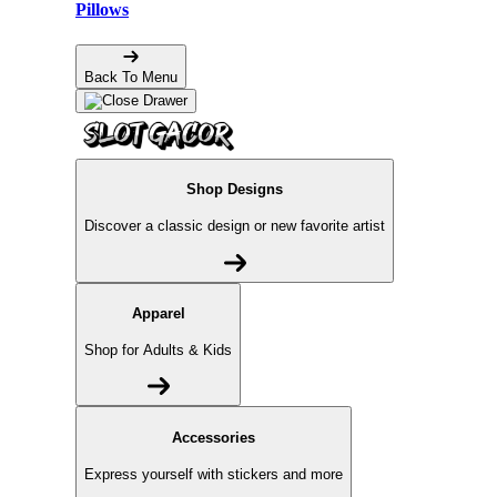
Pillows
Back To Menu
Shop Designs
Discover a classic design or new favorite artist
Apparel
Shop for Adults & Kids
Accessories
Express yourself with stickers and more