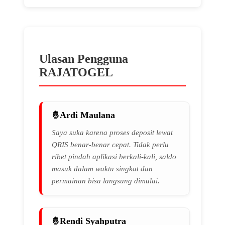
Ulasan Pengguna
RAJATOGEL
Ardi Maulana
Saya suka karena proses deposit lewat
QRIS benar-benar cepat. Tidak perlu
ribet pindah aplikasi berkali-kali, saldo
masuk dalam waktu singkat dan
permainan bisa langsung dimulai.
Rendi Syahputra