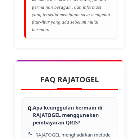
permainan beragam, dan informasi
yang tersedia membantu saya mengenal
fitur-fitur yang ada sebelum mulai
bermain.
FAQ RAJATOGEL
Apa keunggulan bermain di
RAJATOGEL menggunakan
pembayaran QRIS?
RAJATOGEL menghadirkan metode