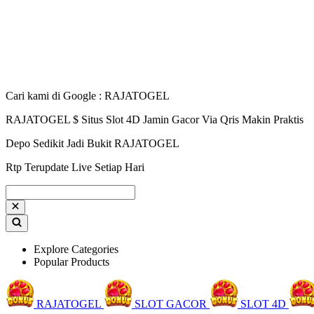
Cari kami di Google : RAJATOGEL
RAJATOGEL $ Situs Slot 4D Jamin Gacor Via Qris Makin Praktis
Depo Sedikit Jadi Bukit RAJATOGEL
Rtp Terupdate Live Setiap Hari
Explore Categories
Popular Products
RAJATOGEL
SLOT GACOR
SLOT 4D