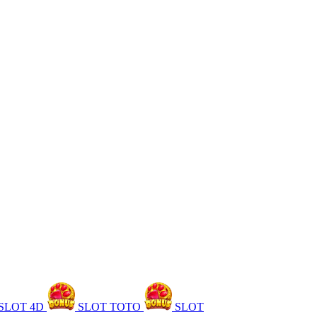
SLOT 4D
SLOT TOTO
SLOT