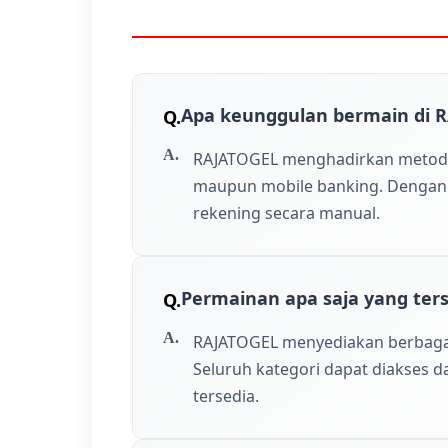
Apa keunggulan bermain di
RAJATOGEL menghadirkan metode 
maupun mobile banking. Dengan 
rekening secara manual.
Permainan apa saja yang ter
RAJATOGEL menyediakan berbagai 
Seluruh kategori dapat diakses 
tersedia.