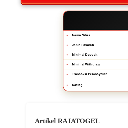
Nama Situs
Jenis Pasaran
Minimal Deposit
Minimal Withdraw
Transaksi Pembayaran
Rating
Artikel RAJATOGEL