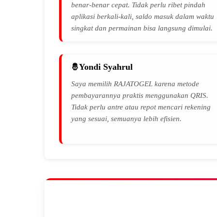
benar-benar cepat. Tidak perlu ribet pindah
aplikasi berkali-kali, saldo masuk dalam waktu
singkat dan permainan bisa langsung dimulai.
Yondi Syahrul
Saya memilih RAJATOGEL karena metode
pembayarannya praktis menggunakan QRIS.
Tidak perlu antre atau repot mencari rekening
yang sesuai, semuanya lebih efisien.