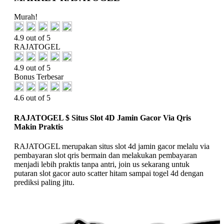
Murah!
4.9 out of 5
RAJATOGEL
4.9 out of 5
Bonus Terbesar
4.6 out of 5
RAJATOGEL $ Situs Slot 4D Jamin Gacor Via Qris
Makin Praktis
RAJATOGEL merupakan situs slot 4d jamin gacor melalu via
pembayaran slot qris bermain dan melakukan pembayaran
menjadi lebih praktis tanpa antri, join us sekarang untuk
putaran slot gacor auto scatter hitam sampai togel 4d dengan
prediksi paling jitu.