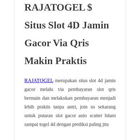
RAJATOGEL $
Situs Slot 4D Jamin
Gacor Via Qris
Makin Praktis
RAJATOGEL
merupakan situs slot 4d jamin
gacor melalu via pembayaran slot qris
bermain dan melakukan pembayaran menjadi
lebih praktis tanpa antri, join us sekarang
untuk putaran slot gacor auto scatter hitam
sampai togel 4d dengan prediksi paling jitu