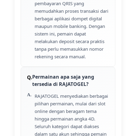
pembayaran QRIS yang
memudahkan proses transaksi dari
berbagai aplikasi dompet digital
maupun mobile banking. Dengan
sistem ini, pemain dapat
melakukan deposit secara praktis
tanpa perlu memasukkan nomor
rekening secara manual.
Permainan apa saja yang
tersedia di RAJATOGEL?
RAJATOGEL menyediakan berbagai
pilihan permainan, mulai dari slot
online dengan beragam tema
hingga permainan angka 4D.
Seluruh kategori dapat diakses
dalam satu akun sehingga pemain