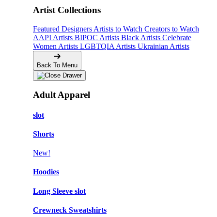
Artist Collections
Featured Designers
Artists to Watch
Creators to Watch
AAPI Artists
BIPOC Artists
Black Artists
Celebrate
Women Artists
LGBTQIA Artists
Ukrainian Artists
Back To Menu
Adult Apparel
slot
Shorts
New!
Hoodies
Long Sleeve slot
Crewneck Sweatshirts