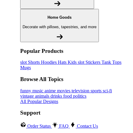
Home Goods
Decorate with pillows, tapestries, and more
Popular Products
slot
Shorts
Hoodies
Hats
Kids slot
Stickers
Tank Tops
Mugs
Browse All Topics
funny
music
anime
movies
television
sports
sci-fi
vintage
animals
drinks
food
politics
All Popular Designs
Support
Order Status
FAQ
Contact Us