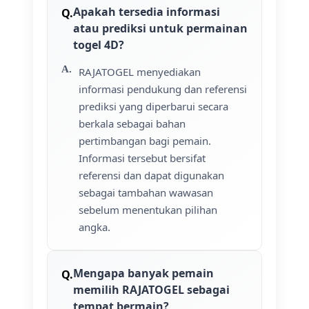
Apakah tersedia informasi
atau prediksi untuk permainan
togel 4D?
RAJATOGEL menyediakan
informasi pendukung dan referensi
prediksi yang diperbarui secara
berkala sebagai bahan
pertimbangan bagi pemain.
Informasi tersebut bersifat
referensi dan dapat digunakan
sebagai tambahan wawasan
sebelum menentukan pilihan
angka.
Mengapa banyak pemain
memilih RAJATOGEL sebagai
tempat bermain?