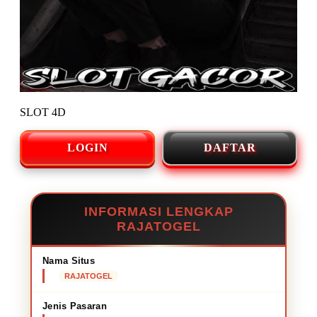
SLOT 4D
LOGIN
DAFTAR
INFORMASI LENGKAP
RAJATOGEL
Nama Situs
RAJATOGEL
Jenis Pasaran