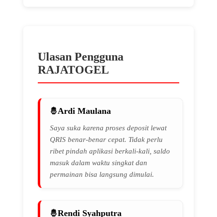
Ulasan Pengguna
RAJATOGEL
Ardi Maulana
Saya suka karena proses deposit lewat
QRIS benar-benar cepat. Tidak perlu
ribet pindah aplikasi berkali-kali, saldo
masuk dalam waktu singkat dan
permainan bisa langsung dimulai.
Rendi Syahputra