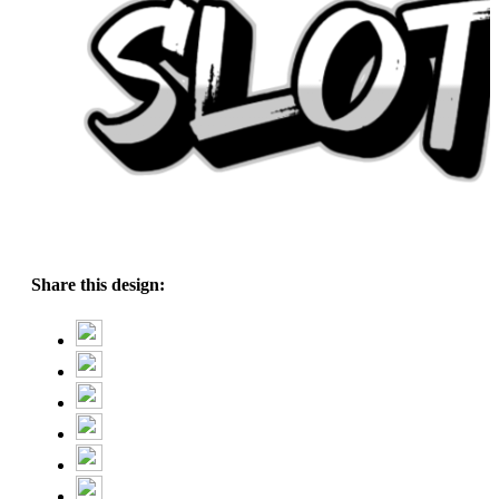
Share this design: