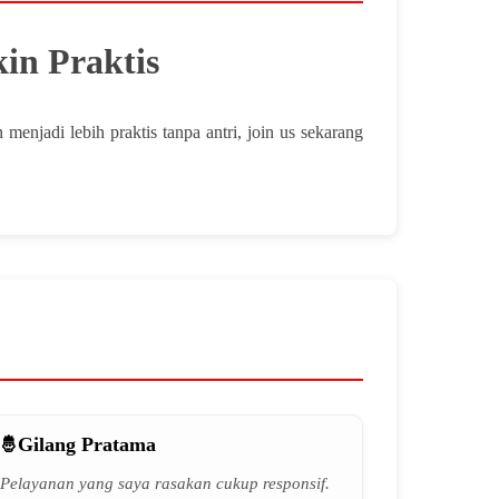
in Praktis
enjadi lebih praktis tanpa antri, join us sekarang
Gilang Pratama
Pelayanan yang saya rasakan cukup responsif.