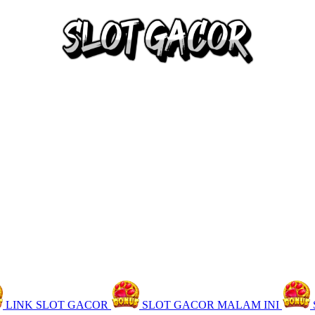
LINK SLOT GACOR
SLOT GACOR MALAM INI