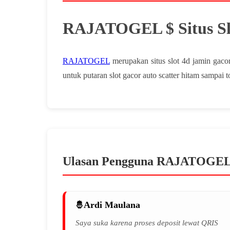
RAJATOGEL $ Situs Slo
RAJATOGEL
merupakan situs slot 4d jamin gacor
untuk putaran slot gacor auto scatter hitam sampai t
Ulasan Pengguna RAJATOGE
Ardi Maulana
Saya suka karena proses deposit lewat QRIS