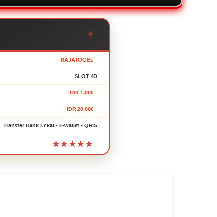
RAJATOGEL
SLOT 4D
IDR 1,000
IDR 20,000
Transfer Bank Lokal • E-wallet • QRIS