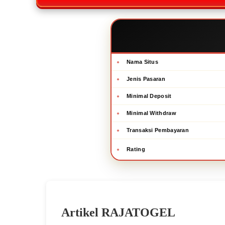
Nama Situs
Jenis Pasaran
Minimal Deposit
Minimal Withdraw
Transaksi Pembayaran
Rating
Artikel RAJATOGEL