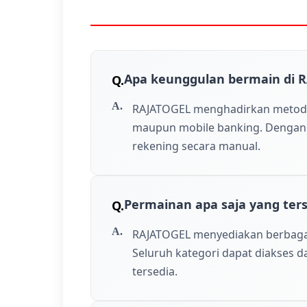
Apa keunggulan bermain di
RAJATOGEL menghadirkan metode 
maupun mobile banking. Dengan 
rekening secara manual.
Permainan apa saja yang ter
RAJATOGEL menyediakan berbagai 
Seluruh kategori dapat diakses 
tersedia.