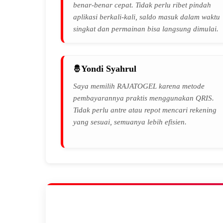
benar-benar cepat. Tidak perlu ribet pindah
aplikasi berkali-kali, saldo masuk dalam waktu
singkat dan permainan bisa langsung dimulai.
Yondi Syahrul
Saya memilih RAJATOGEL karena metode
pembayarannya praktis menggunakan QRIS.
Tidak perlu antre atau repot mencari rekening
yang sesuai, semuanya lebih efisien.