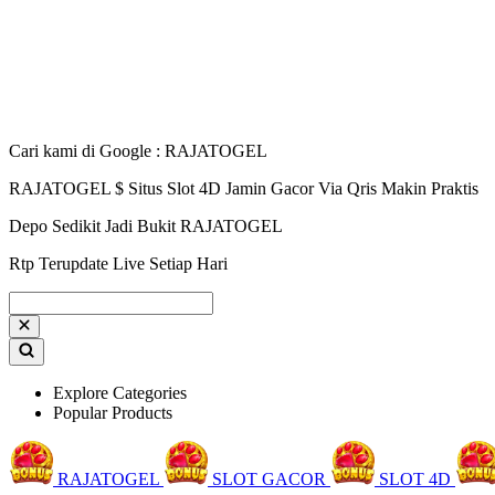
Cari kami di Google : RAJATOGEL
RAJATOGEL $ Situs Slot 4D Jamin Gacor Via Qris Makin Praktis
Depo Sedikit Jadi Bukit RAJATOGEL
Rtp Terupdate Live Setiap Hari
Explore Categories
Popular Products
RAJATOGEL
SLOT GACOR
SLOT 4D