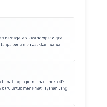
berbagai aplikasi dompet digital
is tanpa perlu memasukkan nomor
am tema hingga permainan angka 4D.
n baru untuk menikmati layanan yang