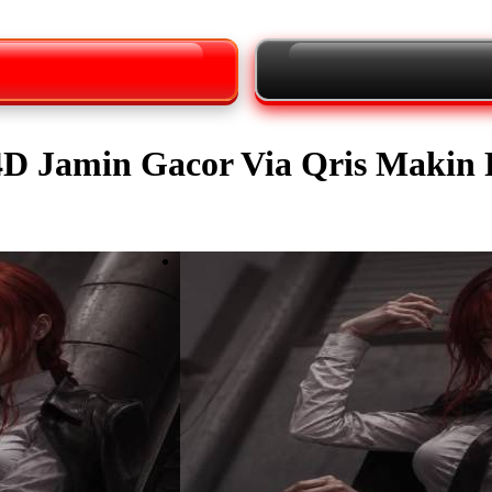
D Jamin Gacor Via Qris Makin 