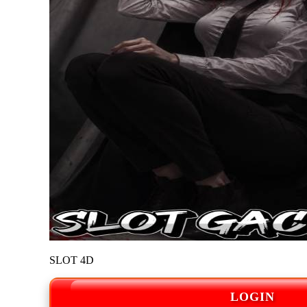
SLOT 4D
LOGIN