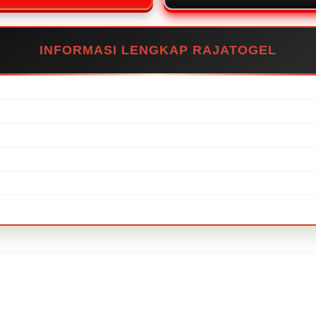
INFORMASI LENGKAP RAJATOGEL