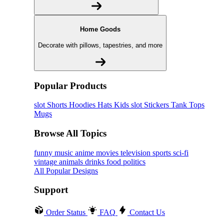
Home Goods
Decorate with pillows, tapestries, and more
Popular Products
slot
Shorts
Hoodies
Hats
Kids slot
Stickers
Tank Tops
Mugs
Browse All Topics
funny
music
anime
movies
television
sports
sci-fi
vintage
animals
drinks
food
politics
All Popular Designs
Support
Order Status
FAQ
Contact Us