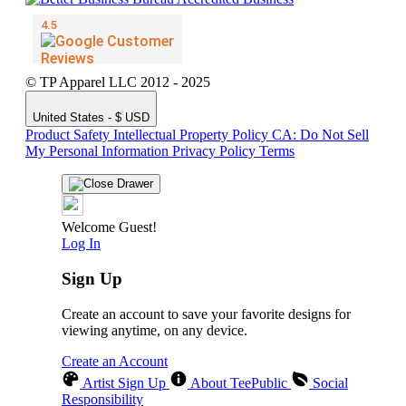
© TP Apparel LLC 2012 - 2025
United States - $ USD
Product Safety
Intellectual Property Policy
CA: Do Not Sell
My Personal Information
Privacy Policy
Terms
Welcome Guest!
Log In
Sign Up
Create an account to save your favorite designs for
viewing anytime, on any device.
Create an Account
Artist Sign Up
About TeePublic
Social
Responsibility