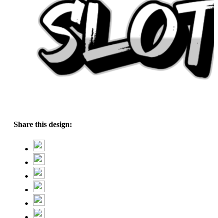
Share this design: