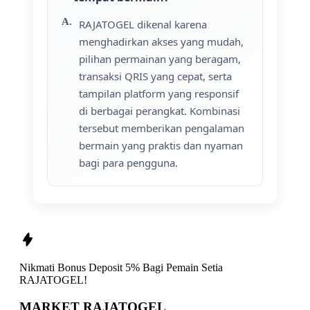
RAJATOGEL dikenal karena
menghadirkan akses yang mudah,
pilihan permainan yang beragam,
transaksi QRIS yang cepat, serta
tampilan platform yang responsif
di berbagai perangkat. Kombinasi
tersebut memberikan pengalaman
bermain yang praktis dan nyaman
bagi para pengguna.
Nikmati
Bonus Deposit 5%
Bagi Pemain Setia
RAJATOGEL!
MARKET RAJATOGEL