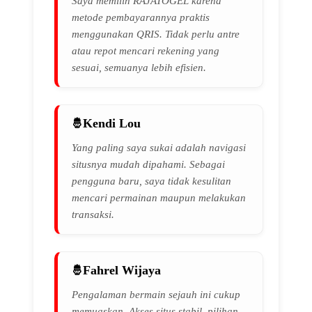
Saya memilih RAJATOGEL karena
metode pembayarannya praktis
menggunakan QRIS. Tidak perlu antre
atau repot mencari rekening yang
sesuai, semuanya lebih efisien.
Kendi Lou
Yang paling saya sukai adalah navigasi
situsnya mudah dipahami. Sebagai
pengguna baru, saya tidak kesulitan
mencari permainan maupun melakukan
transaksi.
Fahrel Wijaya
Pengalaman bermain sejauh ini cukup
memuaskan. Akses situs stabil, pilihan