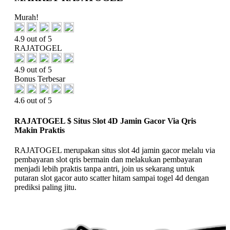
Murah!
4.9 out of 5
RAJATOGEL
4.9 out of 5
Bonus Terbesar
4.6 out of 5
RAJATOGEL $ Situs Slot 4D Jamin Gacor Via Qris
Makin Praktis
RAJATOGEL merupakan situs slot 4d jamin gacor melalu via
pembayaran slot qris bermain dan melakukan pembayaran
menjadi lebih praktis tanpa antri, join us sekarang untuk
putaran slot gacor auto scatter hitam sampai togel 4d dengan
prediksi paling jitu.