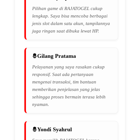
Pilihan game di RAJATOGEL cukup
lengkap. Saya bisa mencoba berbagai
jenis slot dalam satu akun, tampilannya
juga ringan saat dibuka lewat HP.
Gilang Pratama
Pelayanan yang saya rasakan cukup
responsif. Saat ada pertanyaan
mengenai transaksi, tim bantuan
memberikan penjelasan yang jelas
sehingga proses bermain terasa lebih
nyaman.
Yondi Syahrul