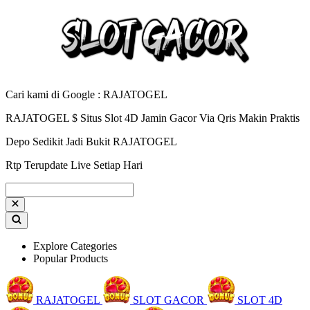
Cari kami di Google : RAJATOGEL
RAJATOGEL $ Situs Slot 4D Jamin Gacor Via Qris Makin Praktis
Depo Sedikit Jadi Bukit RAJATOGEL
Rtp Terupdate Live Setiap Hari
Explore Categories
Popular Products
RAJATOGEL
SLOT GACOR
SLOT 4D