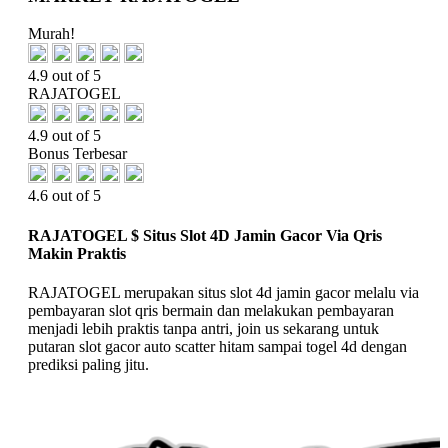
Murah!
4.9 out of 5
RAJATOGEL
4.9 out of 5
Bonus Terbesar
4.6 out of 5
RAJATOGEL $ Situs Slot 4D Jamin Gacor Via Qris
Makin Praktis
RAJATOGEL merupakan situs slot 4d jamin gacor melalu via
pembayaran slot qris bermain dan melakukan pembayaran
menjadi lebih praktis tanpa antri, join us sekarang untuk
putaran slot gacor auto scatter hitam sampai togel 4d dengan
prediksi paling jitu.