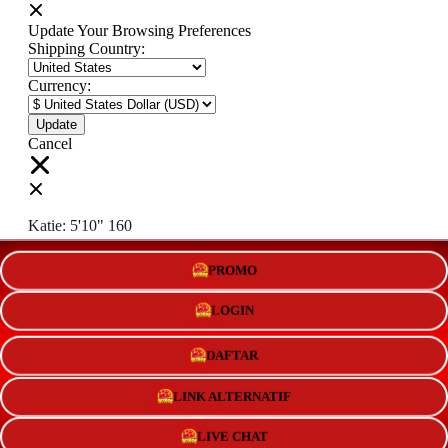
Update Your Browsing Preferences
Shipping Country:
Currency:
Cancel
Katie:
5'10"
160
PROMO
Select your person:
Male
Female
LOGIN
Height
Short
Med
Tall
DAFTAR
Weight
Slim
Avg
Heavy
LINK ALTERNATIF
View Size Chart
LIVE CHAT