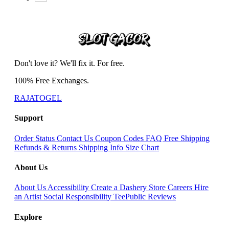
Don't love it? We'll fix it. For free.
100% Free Exchanges.
RAJATOGEL
Support
Order Status
Contact Us
Coupon Codes
FAQ
Free Shipping
Refunds & Returns
Shipping Info
Size Chart
About Us
About Us
Accessibility
Create a Dashery Store
Careers
Hire
an Artist
Social Responsibility
TeePublic Reviews
Explore