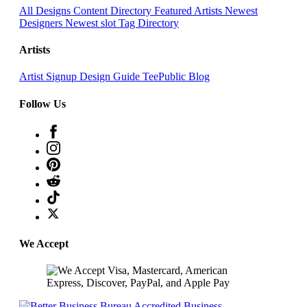
All Designs
Content Directory
Featured Artists
Newest
Designers
Newest slot
Tag Directory
Artists
Artist Signup
Design Guide
TeePublic Blog
Follow Us
We Accept