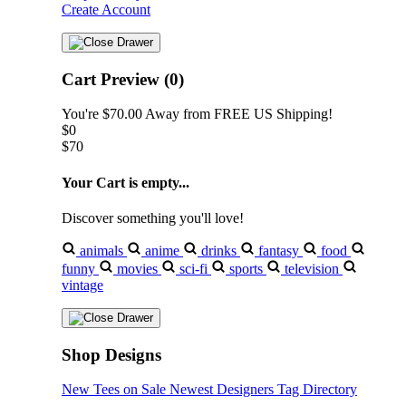
Create Account
Cart Preview (0)
You're
$70.00
Away from
FREE US Shipping!
$0
$70
Your Cart is empty...
Discover something you'll love!
animals
anime
drinks
fantasy
food
funny
movies
sci-fi
sports
television
vintage
Shop Designs
New Tees on Sale
Newest Designers
Tag Directory