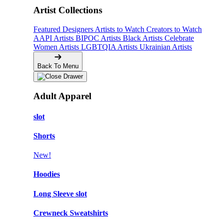
Artist Collections
Featured Designers
Artists to Watch
Creators to Watch
AAPI Artists
BIPOC Artists
Black Artists
Celebrate
Women Artists
LGBTQIA Artists
Ukrainian Artists
Back To Menu
Adult Apparel
slot
Shorts
New!
Hoodies
Long Sleeve slot
Crewneck Sweatshirts