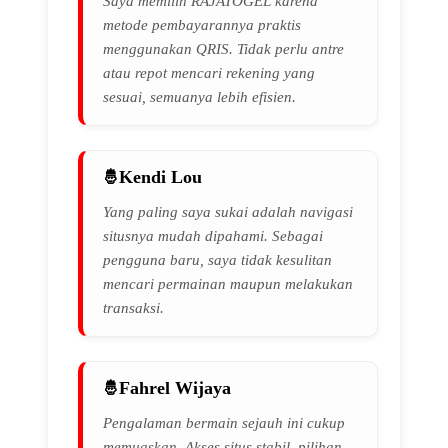
Saya memilih RAJATOGEL karena
metode pembayarannya praktis
menggunakan QRIS. Tidak perlu antre
atau repot mencari rekening yang
sesuai, semuanya lebih efisien.
Kendi Lou
Yang paling saya sukai adalah navigasi
situsnya mudah dipahami. Sebagai
pengguna baru, saya tidak kesulitan
mencari permainan maupun melakukan
transaksi.
Fahrel Wijaya
Pengalaman bermain sejauh ini cukup
memuaskan. Akses situs stabil, pilihan