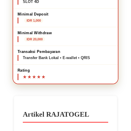
SLOT 4D
Minimal Deposit
IDR 1,000
Minimal Withdraw
IDR 20,000
Transaksi Pembayaran
Transfer Bank Lokal • E-wallet • QRIS
Rating
Artikel RAJATOGEL