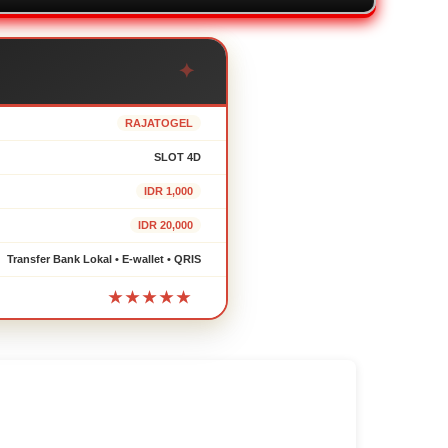
RAJATOGEL
SLOT 4D
IDR 1,000
IDR 20,000
Transfer Bank Lokal • E-wallet • QRIS