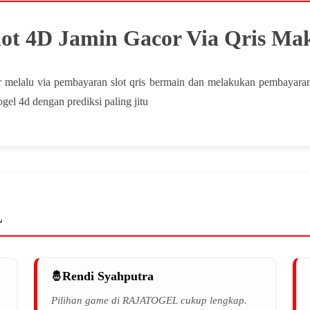
t 4D Jamin Gacor Via Qris Mak
 melalu via pembayaran slot qris bermain dan melakukan pembayaran m
ogel 4d dengan prediksi paling jitu
L
Rendi Syahputra
Pilihan game di RAJATOGEL cukup lengkap.