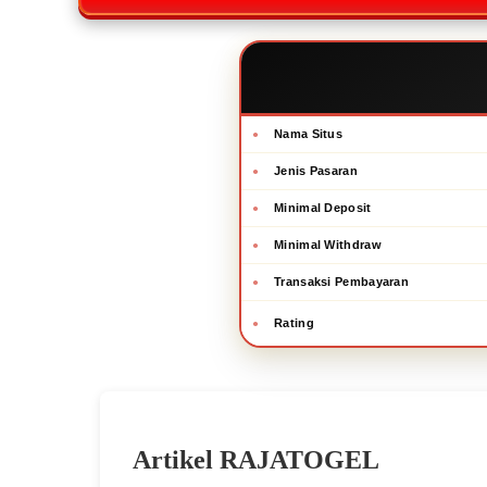
Nama Situs
Jenis Pasaran
Minimal Deposit
Minimal Withdraw
Transaksi Pembayaran
Rating
Artikel RAJATOGEL