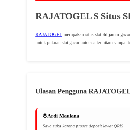
RAJATOGEL $ Situs Slo
RAJATOGEL
merupakan situs slot 4d jamin gacor
untuk putaran slot gacor auto scatter hitam sampai t
Ulasan Pengguna RAJATOGE
Ardi Maulana
Saya suka karena proses deposit lewat QRIS