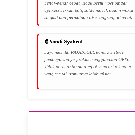
benar-benar cepat. Tidak perlu ribet pindah
aplikasi berkali-kali, saldo masuk dalam waktu
singkat dan permainan bisa langsung dimulai.
Yondi Syahrul
Saya memilih RAJATOGEL karena metode
pembayarannya praktis menggunakan QRIS.
Tidak perlu antre atau repot mencari rekening
yang sesuai, semuanya lebih efisien.