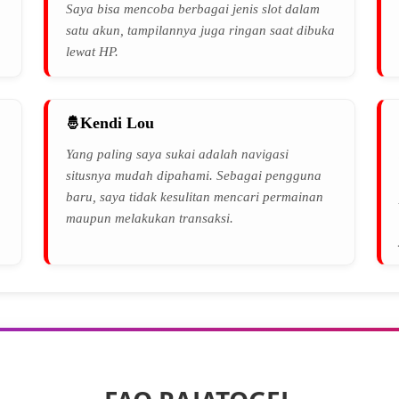
Saya bisa mencoba berbagai jenis slot dalam
satu akun, tampilannya juga ringan saat dibuka
lewat HP.
Kendi Lou
Yang paling saya sukai adalah navigasi
situsnya mudah dipahami. Sebagai pengguna
baru, saya tidak kesulitan mencari permainan
maupun melakukan transaksi.