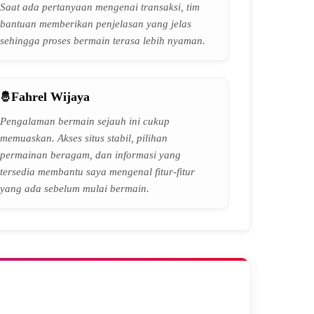
Saat ada pertanyaan mengenai transaksi, tim
bantuan memberikan penjelasan yang jelas
sehingga proses bermain terasa lebih nyaman.
Fahrel Wijaya
Pengalaman bermain sejauh ini cukup
memuaskan. Akses situs stabil, pilihan
permainan beragam, dan informasi yang
tersedia membantu saya mengenal fitur-fitur
yang ada sebelum mulai bermain.