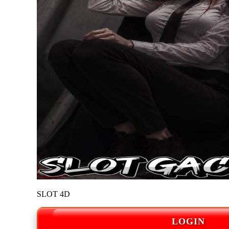
SLOT 4D
LOGIN