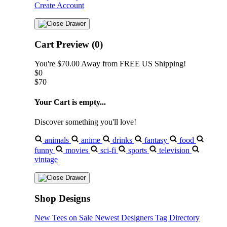
Create Account
Cart Preview (0)
You're
$70.00
Away from
FREE US Shipping!
$0
$70
Your Cart is empty...
Discover something you'll love!
animals
anime
drinks
fantasy
food
funny
movies
sci-fi
sports
television
vintage
Shop Designs
New Tees on Sale
Newest Designers
Tag Directory