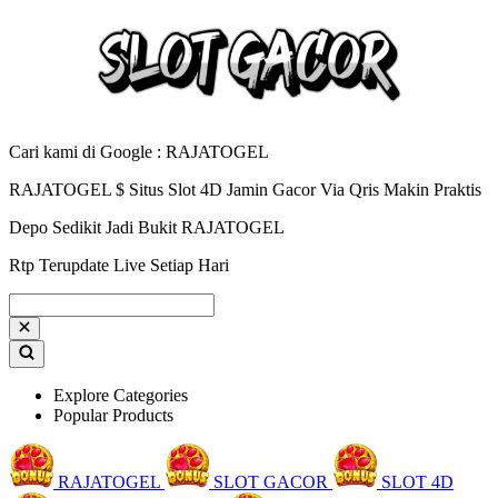
Cari kami di Google : RAJATOGEL
RAJATOGEL $ Situs Slot 4D Jamin Gacor Via Qris Makin Praktis
Depo Sedikit Jadi Bukit RAJATOGEL
Rtp Terupdate Live Setiap Hari
Explore Categories
Popular Products
RAJATOGEL
SLOT GACOR
SLOT 4D