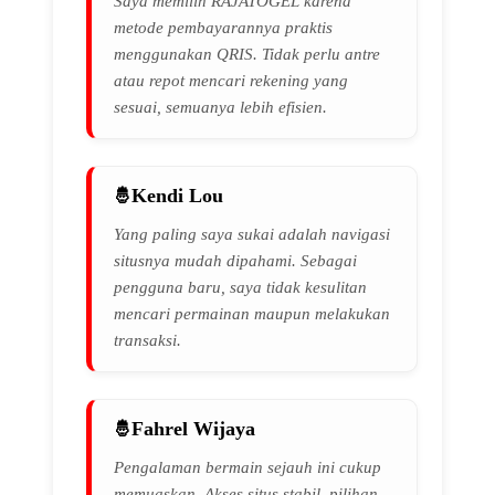
Saya memilih RAJATOGEL karena
metode pembayarannya praktis
menggunakan QRIS. Tidak perlu antre
atau repot mencari rekening yang
sesuai, semuanya lebih efisien.
Kendi Lou
Yang paling saya sukai adalah navigasi
situsnya mudah dipahami. Sebagai
pengguna baru, saya tidak kesulitan
mencari permainan maupun melakukan
transaksi.
Fahrel Wijaya
Pengalaman bermain sejauh ini cukup
memuaskan. Akses situs stabil, pilihan