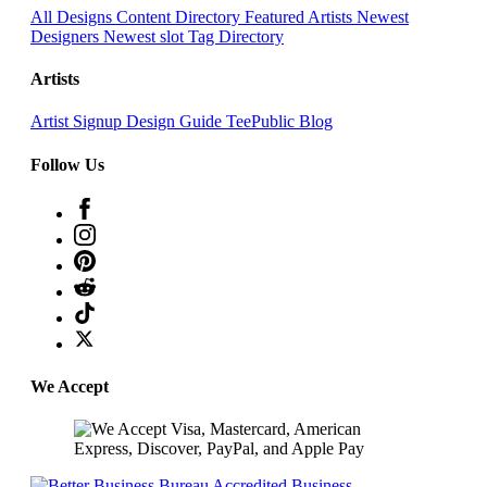
All Designs
Content Directory
Featured Artists
Newest
Designers
Newest slot
Tag Directory
Artists
Artist Signup
Design Guide
TeePublic Blog
Follow Us
We Accept