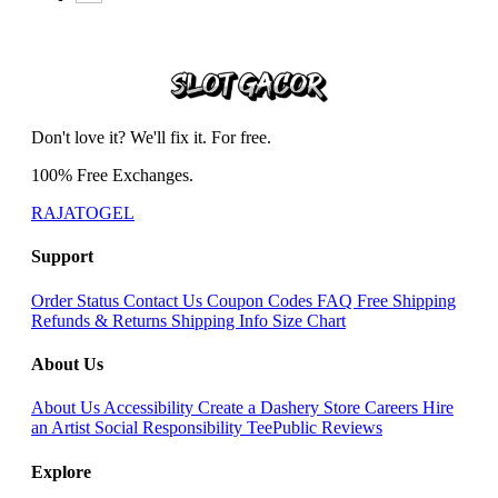
Don't love it? We'll fix it. For free.
100% Free Exchanges.
RAJATOGEL
Support
Order Status
Contact Us
Coupon Codes
FAQ
Free Shipping
Refunds & Returns
Shipping Info
Size Chart
About Us
About Us
Accessibility
Create a Dashery Store
Careers
Hire
an Artist
Social Responsibility
TeePublic Reviews
Explore