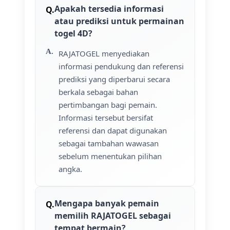
Apakah tersedia informasi
atau prediksi untuk permainan
togel 4D?
RAJATOGEL menyediakan
informasi pendukung dan referensi
prediksi yang diperbarui secara
berkala sebagai bahan
pertimbangan bagi pemain.
Informasi tersebut bersifat
referensi dan dapat digunakan
sebagai tambahan wawasan
sebelum menentukan pilihan
angka.
Mengapa banyak pemain
memilih RAJATOGEL sebagai
tempat bermain?