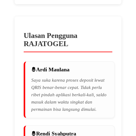
Ulasan Pengguna
RAJATOGEL
Ardi Maulana
Saya suka karena proses deposit lewat
QRIS benar-benar cepat. Tidak perlu
ribet pindah aplikasi berkali-kali, saldo
masuk dalam waktu singkat dan
permainan bisa langsung dimulai.
Rendi Syahputra