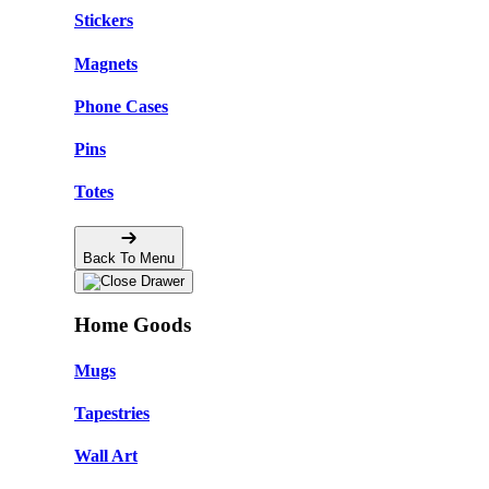
Stickers
Magnets
Phone Cases
Pins
Totes
Back To Menu
Home Goods
Mugs
Tapestries
Wall Art