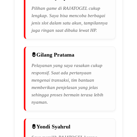
Pilihan game di RAJATOGEL cukup
lengkap. Saya bisa mencoba berbagai
jenis slot dalam satu akun, tampilannya
juga ringan saat dibuka lewat HP.
Gilang Pratama
Pelayanan yang saya rasakan cukup
responsif. Saat ada pertanyaan
mengenai transaksi, tim bantuan
memberikan penjelasan yang jelas
sehingga proses bermain terasa lebih
nyaman.
Yondi Syahrul