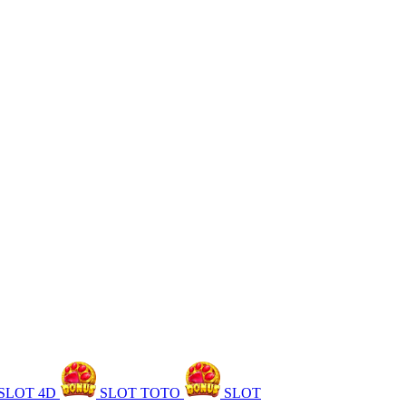
SLOT 4D
SLOT TOTO
SLOT