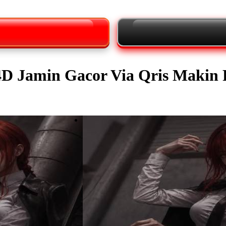
D Jamin Gacor Via Qris Makin 