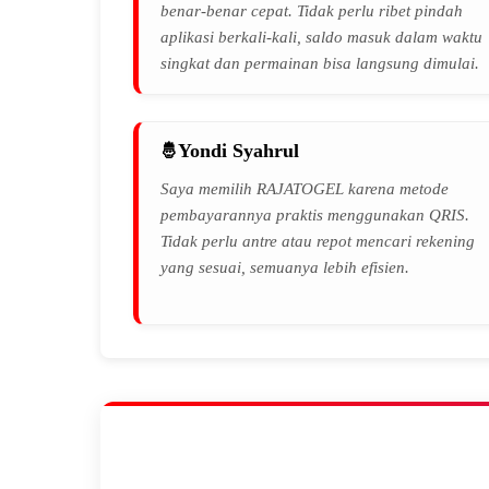
benar-benar cepat. Tidak perlu ribet pindah
aplikasi berkali-kali, saldo masuk dalam waktu
singkat dan permainan bisa langsung dimulai.
Yondi Syahrul
Saya memilih RAJATOGEL karena metode
pembayarannya praktis menggunakan QRIS.
Tidak perlu antre atau repot mencari rekening
yang sesuai, semuanya lebih efisien.