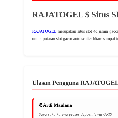
RAJATOGEL $ Situs Slo
RAJATOGEL
merupakan situs slot 4d jamin gacor
untuk putaran slot gacor auto scatter hitam sampai t
Ulasan Pengguna RAJATOGE
Ardi Maulana
Saya suka karena proses deposit lewat QRIS