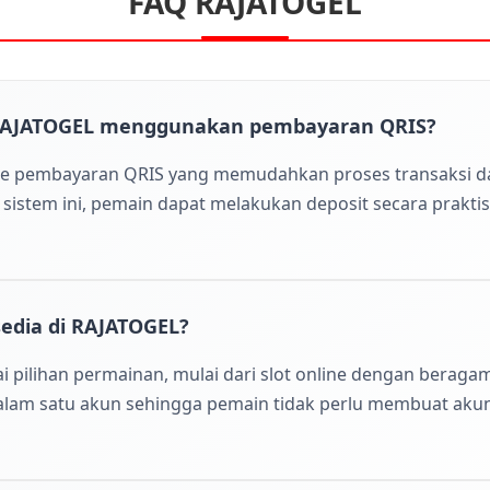
FAQ RAJATOGEL
 RAJATOGEL menggunakan pembayaran QRIS?
pembayaran QRIS yang memudahkan proses transaksi dari 
sistem ini, pemain dapat melakukan deposit secara prakt
sedia di RAJATOGEL?
pilihan permainan, mulai dari slot online dengan berag
dalam satu akun sehingga pemain tidak perlu membuat aku