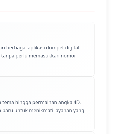
berbagai aplikasi dompet digital
is tanpa perlu memasukkan nomor
am tema hingga permainan angka 4D.
n baru untuk menikmati layanan yang