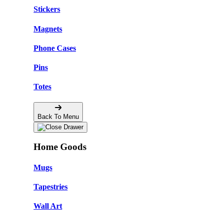
Stickers
Magnets
Phone Cases
Pins
Totes
Back To Menu
Home Goods
Mugs
Tapestries
Wall Art