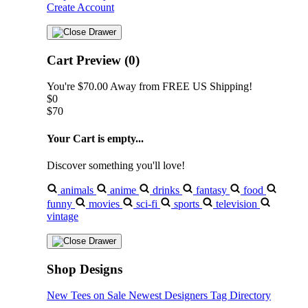
Create Account
Cart Preview (0)
You're
$70.00
Away from
FREE US Shipping!
$0
$70
Your Cart is empty...
Discover something you'll love!
animals
anime
drinks
fantasy
food
funny
movies
sci-fi
sports
television
vintage
Shop Designs
New Tees on Sale
Newest Designers
Tag Directory