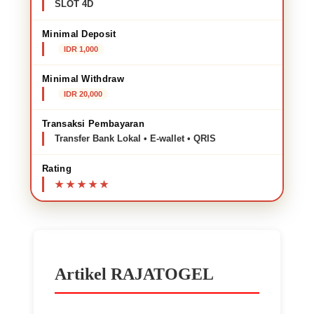
SLOT 4D
Minimal Deposit
IDR 1,000
Minimal Withdraw
IDR 20,000
Transaksi Pembayaran
Transfer Bank Lokal • E-wallet • QRIS
Rating
Artikel RAJATOGEL