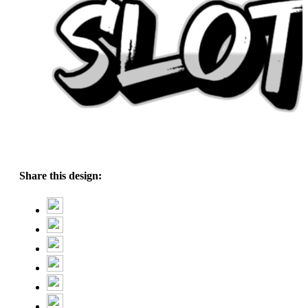
Share this design: