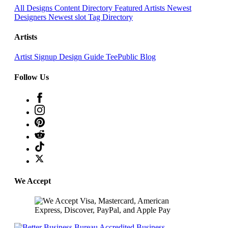
All Designs
Content Directory
Featured Artists
Newest
Designers
Newest slot
Tag Directory
Artists
Artist Signup
Design Guide
TeePublic Blog
Follow Us
We Accept