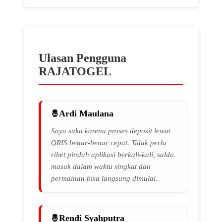
Ulasan Pengguna
RAJATOGEL
Ardi Maulana
Saya suka karena proses deposit lewat
QRIS benar-benar cepat. Tidak perlu
ribet pindah aplikasi berkali-kali, saldo
masuk dalam waktu singkat dan
permainan bisa langsung dimulai.
Rendi Syahputra