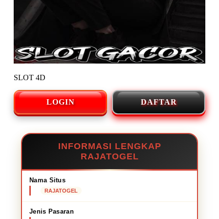
SLOT 4D
LOGIN
DAFTAR
INFORMASI LENGKAP
RAJATOGEL
Nama Situs
RAJATOGEL
Jenis Pasaran