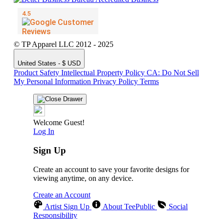
© TP Apparel LLC 2012 - 2025
United States - $ USD
Product Safety
Intellectual Property Policy
CA: Do Not Sell
My Personal Information
Privacy Policy
Terms
Welcome Guest!
Log In
Sign Up
Create an account to save your favorite designs for
viewing anytime, on any device.
Create an Account
Artist Sign Up
About TeePublic
Social
Responsibility