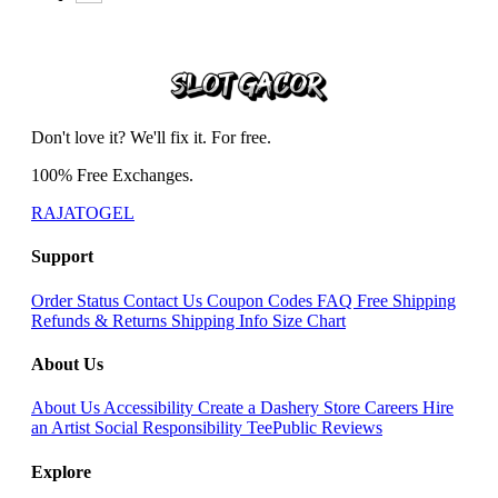
Don't love it? We'll fix it. For free.
100% Free Exchanges.
RAJATOGEL
Support
Order Status
Contact Us
Coupon Codes
FAQ
Free Shipping
Refunds & Returns
Shipping Info
Size Chart
About Us
About Us
Accessibility
Create a Dashery Store
Careers
Hire
an Artist
Social Responsibility
TeePublic Reviews
Explore