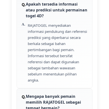
Apakah tersedia informasi
atau prediksi untuk permainan
togel 4D?
RAJATOGEL menyediakan
informasi pendukung dan referensi
prediksi yang diperbarui secara
berkala sebagai bahan
pertimbangan bagi pemain.
Informasi tersebut bersifat
referensi dan dapat digunakan
sebagai tambahan wawasan
sebelum menentukan pilihan
angka.
Mengapa banyak pemain
memilih RAJATOGEL sebagai
tempat bermain?