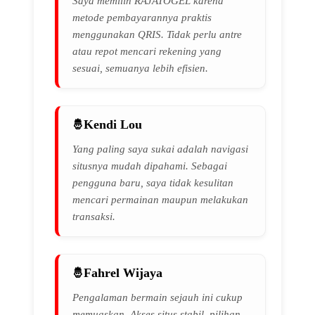
Saya memilih RAJATOGEL karena
metode pembayarannya praktis
menggunakan QRIS. Tidak perlu antre
atau repot mencari rekening yang
sesuai, semuanya lebih efisien.
Kendi Lou
Yang paling saya sukai adalah navigasi
situsnya mudah dipahami. Sebagai
pengguna baru, saya tidak kesulitan
mencari permainan maupun melakukan
transaksi.
Fahrel Wijaya
Pengalaman bermain sejauh ini cukup
memuaskan. Akses situs stabil, pilihan