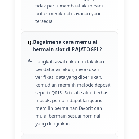
tidak perlu membuat akun baru
untuk menikmati layanan yang
tersedia.
Bagaimana cara memulai
bermain slot di RAJATOGEL?
Langkah awal cukup melakukan
pendaftaran akun, melakukan
verifikasi data yang diperlukan,
kemudian memilih metode deposit
seperti QRIS. Setelah saldo berhasil
masuk, pemain dapat langsung
memilih permainan favorit dan
mulai bermain sesuai nominal
yang diinginkan.