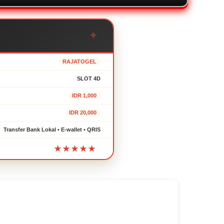
RAJATOGEL
SLOT 4D
IDR 1,000
IDR 20,000
Transfer Bank Lokal • E-wallet • QRIS