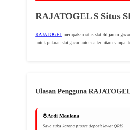
RAJATOGEL $ Situs Slo
RAJATOGEL
merupakan situs slot 4d jamin gacor
untuk putaran slot gacor auto scatter hitam sampai t
Ulasan Pengguna RAJATOGE
Ardi Maulana
Saya suka karena proses deposit lewat QRIS