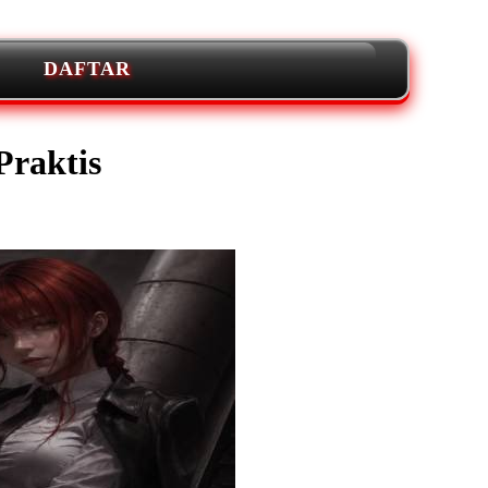
DAFTAR
Praktis