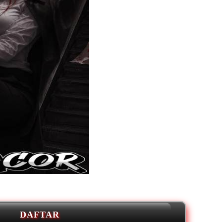
DAFTAR