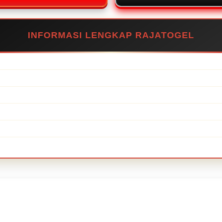
INFORMASI LENGKAP RAJATOGEL