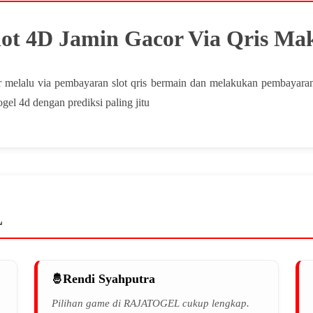
t 4D Jamin Gacor Via Qris Mak
 melalu via pembayaran slot qris bermain dan melakukan pembayaran m
ogel 4d dengan prediksi paling jitu
L
Rendi Syahputra
Pilihan game di RAJATOGEL cukup lengkap.