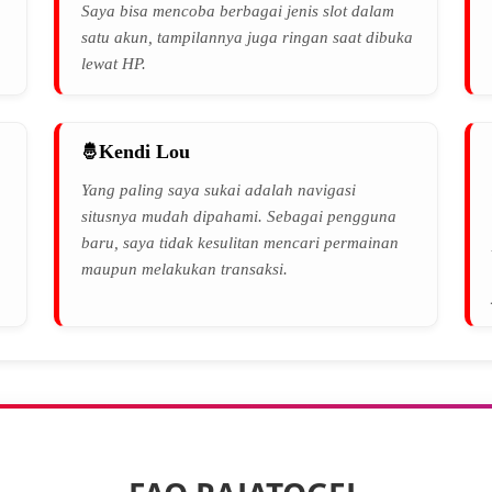
Saya bisa mencoba berbagai jenis slot dalam
satu akun, tampilannya juga ringan saat dibuka
lewat HP.
Kendi Lou
Yang paling saya sukai adalah navigasi
situsnya mudah dipahami. Sebagai pengguna
baru, saya tidak kesulitan mencari permainan
maupun melakukan transaksi.