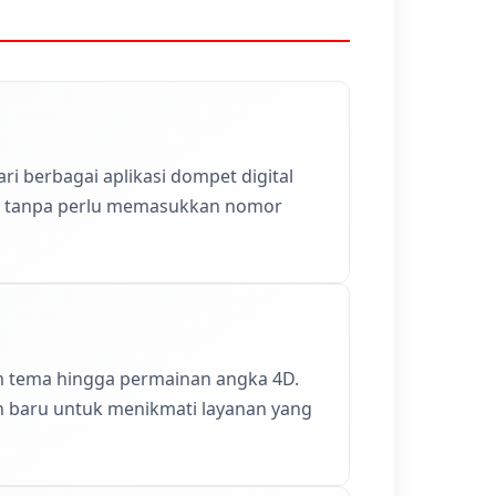
berbagai aplikasi dompet digital
is tanpa perlu memasukkan nomor
am tema hingga permainan angka 4D.
n baru untuk menikmati layanan yang