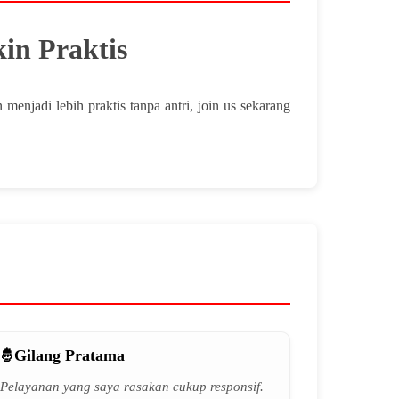
in Praktis
enjadi lebih praktis tanpa antri, join us sekarang
Gilang Pratama
Pelayanan yang saya rasakan cukup responsif.