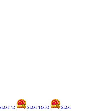
SLOT 4D
SLOT TOTO
SLOT