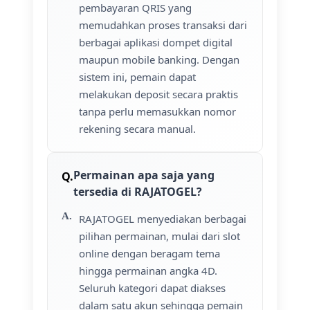
pembayaran QRIS yang
memudahkan proses transaksi dari
berbagai aplikasi dompet digital
maupun mobile banking. Dengan
sistem ini, pemain dapat
melakukan deposit secara praktis
tanpa perlu memasukkan nomor
rekening secara manual.
Permainan apa saja yang
tersedia di RAJATOGEL?
RAJATOGEL menyediakan berbagai
pilihan permainan, mulai dari slot
online dengan beragam tema
hingga permainan angka 4D.
Seluruh kategori dapat diakses
dalam satu akun sehingga pemain