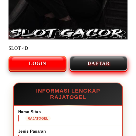
SLOT 4D
LOGIN
DAFTAR
INFORMASI LENGKAP
RAJATOGEL
Nama Situs
RAJATOGEL
Jenis Pasaran