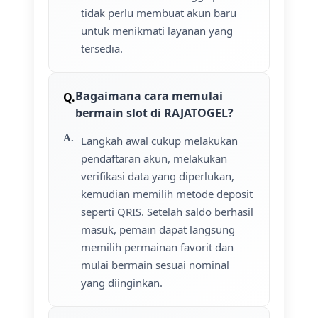
tidak perlu membuat akun baru
untuk menikmati layanan yang
tersedia.
Bagaimana cara memulai
bermain slot di RAJATOGEL?
Langkah awal cukup melakukan
pendaftaran akun, melakukan
verifikasi data yang diperlukan,
kemudian memilih metode deposit
seperti QRIS. Setelah saldo berhasil
masuk, pemain dapat langsung
memilih permainan favorit dan
mulai bermain sesuai nominal
yang diinginkan.