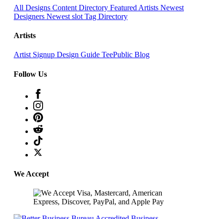
All Designs
Content Directory
Featured Artists
Newest
Designers
Newest slot
Tag Directory
Artists
Artist Signup
Design Guide
TeePublic Blog
Follow Us
We Accept