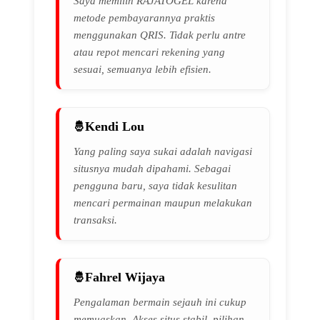
Saya memilih RAJATOGEL karena
metode pembayarannya praktis
menggunakan QRIS. Tidak perlu antre
atau repot mencari rekening yang
sesuai, semuanya lebih efisien.
Kendi Lou
Yang paling saya sukai adalah navigasi
situsnya mudah dipahami. Sebagai
pengguna baru, saya tidak kesulitan
mencari permainan maupun melakukan
transaksi.
Fahrel Wijaya
Pengalaman bermain sejauh ini cukup
memuaskan. Akses situs stabil, pilihan