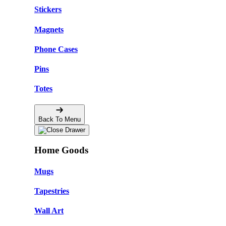
Stickers
Magnets
Phone Cases
Pins
Totes
Back To Menu
Home Goods
Mugs
Tapestries
Wall Art