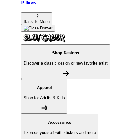
Pillows
Back To Menu
Shop Designs
Discover a classic design or new favorite artist
Apparel
Shop for Adults & Kids
Accessories
Express yourself with stickers and more