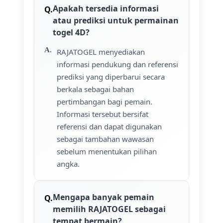
Apakah tersedia informasi
atau prediksi untuk permainan
togel 4D?
RAJATOGEL menyediakan
informasi pendukung dan referensi
prediksi yang diperbarui secara
berkala sebagai bahan
pertimbangan bagi pemain.
Informasi tersebut bersifat
referensi dan dapat digunakan
sebagai tambahan wawasan
sebelum menentukan pilihan
angka.
Mengapa banyak pemain
memilih RAJATOGEL sebagai
tempat bermain?