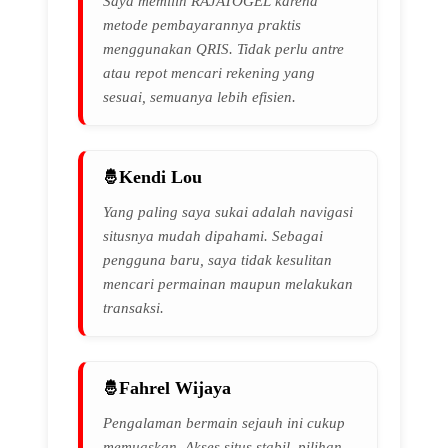
Saya memilih RAJATOGEL karena
metode pembayarannya praktis
menggunakan QRIS. Tidak perlu antre
atau repot mencari rekening yang
sesuai, semuanya lebih efisien.
Kendi Lou
Yang paling saya sukai adalah navigasi
situsnya mudah dipahami. Sebagai
pengguna baru, saya tidak kesulitan
mencari permainan maupun melakukan
transaksi.
Fahrel Wijaya
Pengalaman bermain sejauh ini cukup
memuaskan. Akses situs stabil, pilihan