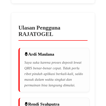
Ulasan Pengguna
RAJATOGEL
Ardi Maulana
Saya suka karena proses deposit lewat
QRIS benar-benar cepat. Tidak perlu
ribet pindah aplikasi berkali-kali, saldo
masuk dalam waktu singkat dan
permainan bisa langsung dimulai.
Rendi Syahputra