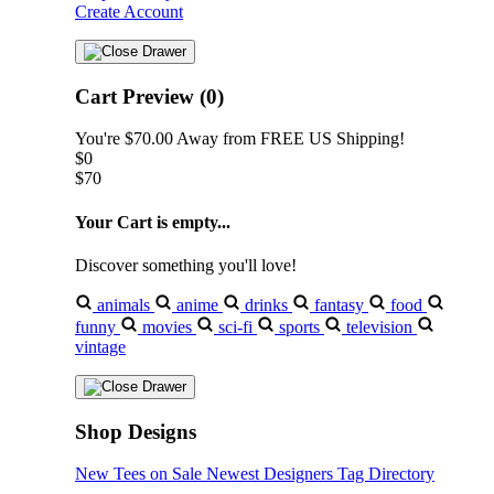
Create Account
Cart Preview (0)
You're
$70.00
Away from
FREE US Shipping!
$0
$70
Your Cart is empty...
Discover something you'll love!
animals
anime
drinks
fantasy
food
funny
movies
sci-fi
sports
television
vintage
Shop Designs
New Tees on Sale
Newest Designers
Tag Directory