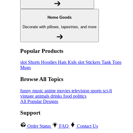
Home Goods
Decorate with pillows, tapestries, and more
Popular Products
slot
Shorts
Hoodies
Hats
Kids slot
Stickers
Tank Tops
Mugs
Browse All Topics
funny
music
anime
movies
television
sports
sci-fi
vintage
animals
drinks
food
politics
All Popular Designs
Support
Order Status
FAQ
Contact Us