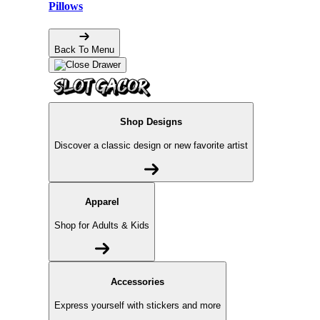
Pillows
Back To Menu
Shop Designs
Discover a classic design or new favorite artist
Apparel
Shop for Adults & Kids
Accessories
Express yourself with stickers and more