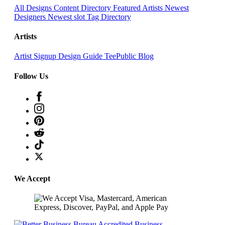
All Designs
Content Directory
Featured Artists
Newest
Designers
Newest slot
Tag Directory
Artists
Artist Signup
Design Guide
TeePublic Blog
Follow Us
We Accept