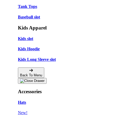
Tank Tops
Baseball slot
Kids Apparel
Kids slot
Kids Hoodie
Kids Long Sleeve slot
Back To Menu
Accessories
Hats
New!