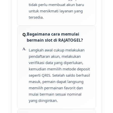
tidak perlu membuat akun baru
untuk menikmati layanan yang
tersedia.
Bagaimana cara memulai
bermain slot di RAJATOGEL?
Langkah awal cukup melakukan
pendaftaran akun, melakukan
verifikasi data yang diperlukan,
kemudian memilih metode deposit
seperti QRIS. Setelah saldo berhasil
masuk, pemain dapat langsung
memilih permainan favorit dan
mulai bermain sesuai nominal
yang diinginkan.