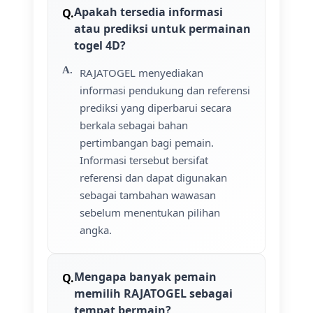
Apakah tersedia informasi
atau prediksi untuk permainan
togel 4D?
RAJATOGEL menyediakan
informasi pendukung dan referensi
prediksi yang diperbarui secara
berkala sebagai bahan
pertimbangan bagi pemain.
Informasi tersebut bersifat
referensi dan dapat digunakan
sebagai tambahan wawasan
sebelum menentukan pilihan
angka.
Mengapa banyak pemain
memilih RAJATOGEL sebagai
tempat bermain?