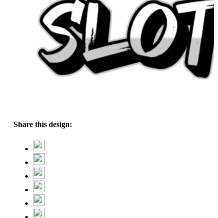
Share this design: