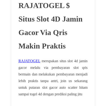
RAJATOGEL $
Situs Slot 4D Jamin
Gacor Via Qris
Makin Praktis
RAJATOGEL
merupakan situs slot 4d jamin
gacor melalu via pembayaran slot qris
bermain dan melakukan pembayaran menjadi
lebih praktis tanpa antri, join us sekarang
untuk putaran slot gacor auto scatter hitam
sampai togel 4d dengan prediksi paling jitu