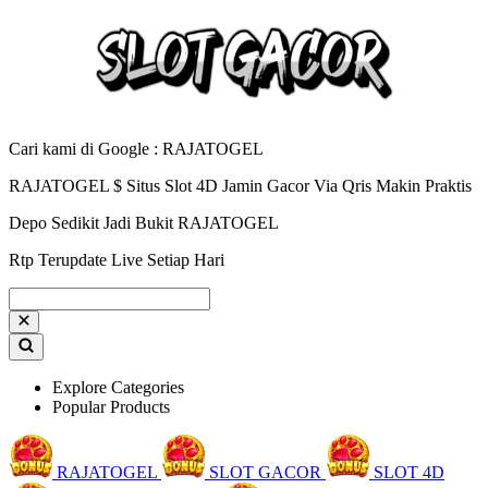
Cari kami di Google : RAJATOGEL
RAJATOGEL $ Situs Slot 4D Jamin Gacor Via Qris Makin Praktis
Depo Sedikit Jadi Bukit RAJATOGEL
Rtp Terupdate Live Setiap Hari
Explore Categories
Popular Products
RAJATOGEL
SLOT GACOR
SLOT 4D