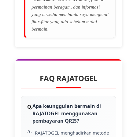
permainan beragam, dan informasi
yang tersedia membantu saya mengenal
fitur-fitur yang ada sebelum mulai
bermain.
FAQ RAJATOGEL
Apa keunggulan bermain di
RAJATOGEL menggunakan
pembayaran QRIS?
RAJATOGEL menghadirkan metode