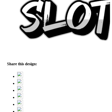
Share this design: