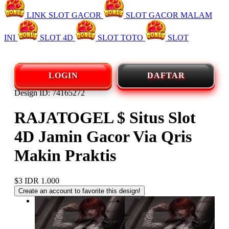
LINK SLOT GACOR
SLOT GACOR MALAM
INI
SLOT 4D
SLOT TOTO
SLOT
LOGIN
DAFTAR
Design ID: 74165272
RAJATOGEL $ Situs Slot
4D Jamin Gacor Via Qris
Makin Praktis
$3
IDR 1.000
Create an account to favorite this design!