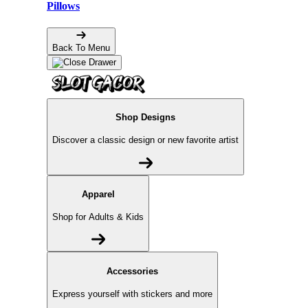
Pillows
Back To Menu
Shop Designs
Discover a classic design or new favorite artist
Apparel
Shop for Adults & Kids
Accessories
Express yourself with stickers and more