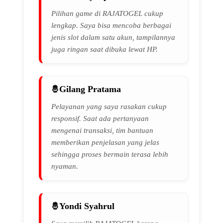
Pilihan game di RAJATOGEL cukup
lengkap. Saya bisa mencoba berbagai
jenis slot dalam satu akun, tampilannya
juga ringan saat dibuka lewat HP.
Gilang Pratama
Pelayanan yang saya rasakan cukup
responsif. Saat ada pertanyaan
mengenai transaksi, tim bantuan
memberikan penjelasan yang jelas
sehingga proses bermain terasa lebih
nyaman.
Yondi Syahrul