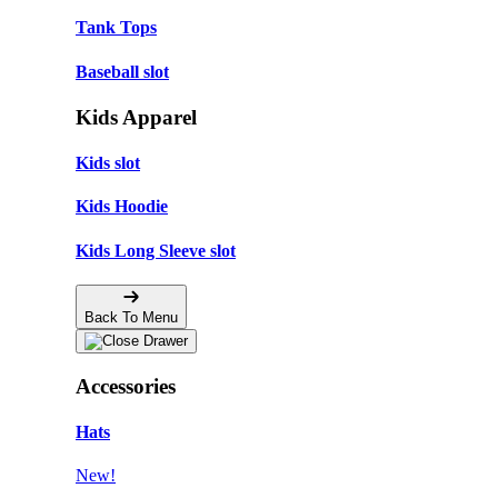
Tank Tops
Baseball slot
Kids Apparel
Kids slot
Kids Hoodie
Kids Long Sleeve slot
Back To Menu
Accessories
Hats
New!