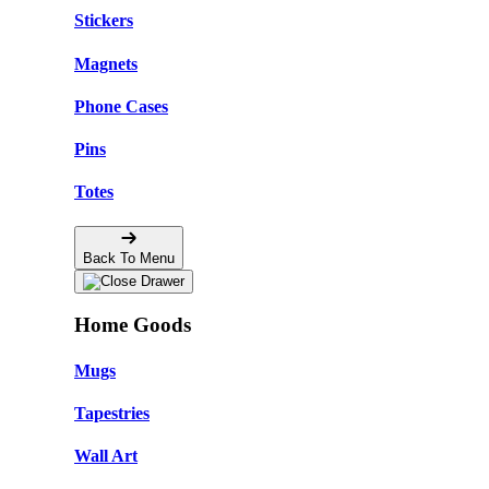
Stickers
Magnets
Phone Cases
Pins
Totes
Back To Menu
Home Goods
Mugs
Tapestries
Wall Art