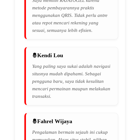
Saya memilih RAJATOGEL karena
metode pembayarannya praktis
menggunakan QRIS. Tidak perlu antre
atau repot mencari rekening yang
sesuai, semuanya lebih efisien.
Kendi Lou
Yang paling saya sukai adalah navigasi
situsnya mudah dipahami. Sebagai
pengguna baru, saya tidak kesulitan
mencari permainan maupun melakukan
transaksi.
Fahrel Wijaya
Pengalaman bermain sejauh ini cukup
memuaskan. Akses situs stabil, pilihan