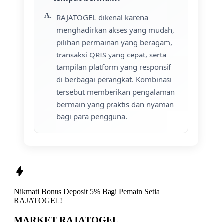
RAJATOGEL dikenal karena
menghadirkan akses yang mudah,
pilihan permainan yang beragam,
transaksi QRIS yang cepat, serta
tampilan platform yang responsif
di berbagai perangkat. Kombinasi
tersebut memberikan pengalaman
bermain yang praktis dan nyaman
bagi para pengguna.
Nikmati
Bonus Deposit 5%
Bagi Pemain Setia
RAJATOGEL!
MARKET RAJATOGEL