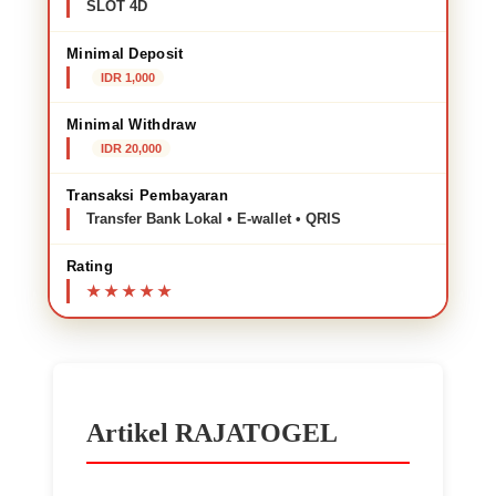
SLOT 4D
Minimal Deposit
IDR 1,000
Minimal Withdraw
IDR 20,000
Transaksi Pembayaran
Transfer Bank Lokal • E-wallet • QRIS
Rating
Artikel RAJATOGEL