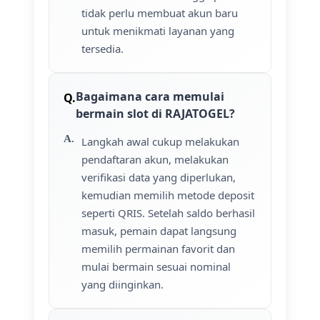
tidak perlu membuat akun baru
untuk menikmati layanan yang
tersedia.
Bagaimana cara memulai
bermain slot di RAJATOGEL?
Langkah awal cukup melakukan
pendaftaran akun, melakukan
verifikasi data yang diperlukan,
kemudian memilih metode deposit
seperti QRIS. Setelah saldo berhasil
masuk, pemain dapat langsung
memilih permainan favorit dan
mulai bermain sesuai nominal
yang diinginkan.