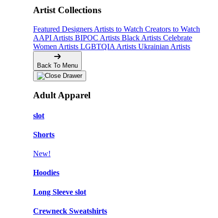
Artist Collections
Featured Designers
Artists to Watch
Creators to Watch
AAPI Artists
BIPOC Artists
Black Artists
Celebrate
Women Artists
LGBTQIA Artists
Ukrainian Artists
Back To Menu
Adult Apparel
slot
Shorts
New!
Hoodies
Long Sleeve slot
Crewneck Sweatshirts