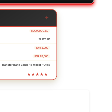
RAJATOGEL
SLOT 4D
IDR 1,000
IDR 20,000
Transfer Bank Lokal • E-wallet • QRIS