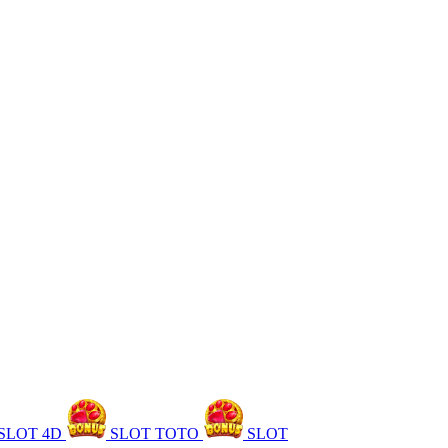
SLOT 4D
SLOT TOTO
SLOT