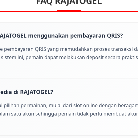
FAQ RAJATOGEL
 RAJATOGEL menggunakan pembayaran QRIS?
pembayaran QRIS yang memudahkan proses transaksi dari 
sistem ini, pemain dapat melakukan deposit secara prakt
sedia di RAJATOGEL?
pilihan permainan, mulai dari slot online dengan berag
dalam satu akun sehingga pemain tidak perlu membuat aku