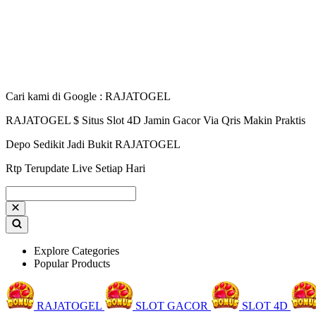
Cari kami di Google : RAJATOGEL
RAJATOGEL $ Situs Slot 4D Jamin Gacor Via Qris Makin Praktis
Depo Sedikit Jadi Bukit RAJATOGEL
Rtp Terupdate Live Setiap Hari
Explore Categories
Popular Products
RAJATOGEL
SLOT GACOR
SLOT 4D