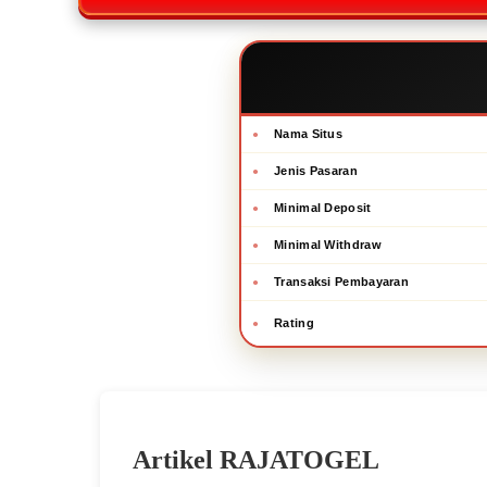
Nama Situs
Jenis Pasaran
Minimal Deposit
Minimal Withdraw
Transaksi Pembayaran
Rating
Artikel RAJATOGEL