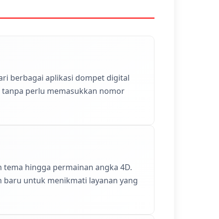
berbagai aplikasi dompet digital
is tanpa perlu memasukkan nomor
am tema hingga permainan angka 4D.
n baru untuk menikmati layanan yang