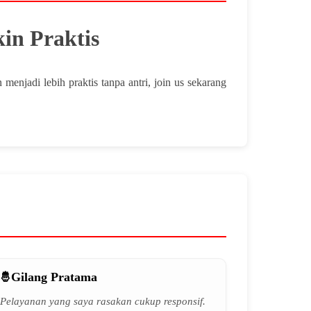
in Praktis
enjadi lebih praktis tanpa antri, join us sekarang
Gilang Pratama
Pelayanan yang saya rasakan cukup responsif.