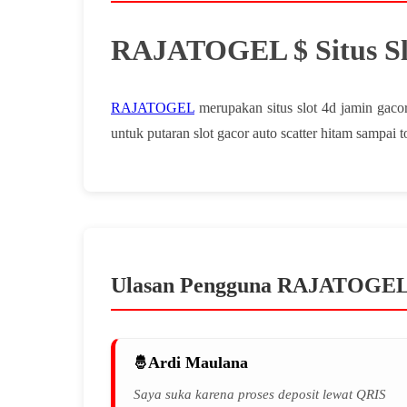
RAJATOGEL $ Situs Slo
RAJATOGEL
merupakan situs slot 4d jamin gacor
untuk putaran slot gacor auto scatter hitam sampai t
Ulasan Pengguna RAJATOGE
Ardi Maulana
Saya suka karena proses deposit lewat QRIS