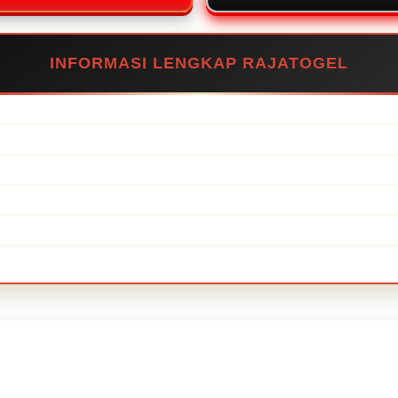
INFORMASI LENGKAP RAJATOGEL