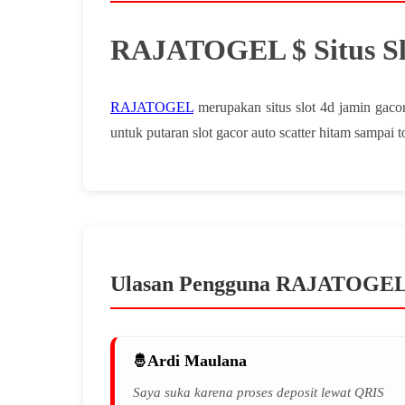
RAJATOGEL $ Situs Slo
RAJATOGEL
merupakan situs slot 4d jamin gacor
untuk putaran slot gacor auto scatter hitam sampai t
Ulasan Pengguna RAJATOGE
Ardi Maulana
Saya suka karena proses deposit lewat QRIS