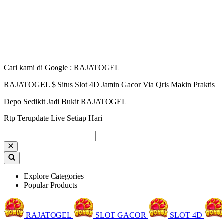
Cari kami di Google : RAJATOGEL
RAJATOGEL $ Situs Slot 4D Jamin Gacor Via Qris Makin Praktis
Depo Sedikit Jadi Bukit RAJATOGEL
Rtp Terupdate Live Setiap Hari
Explore Categories
Popular Products
RAJATOGEL
SLOT GACOR
SLOT 4D