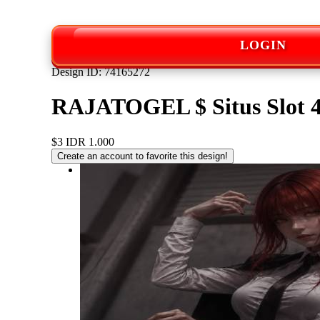
LOGIN
Design ID: 74165272
RAJATOGEL $ Situs Slot 4
$3
IDR 1.000
Create an account to favorite this design!