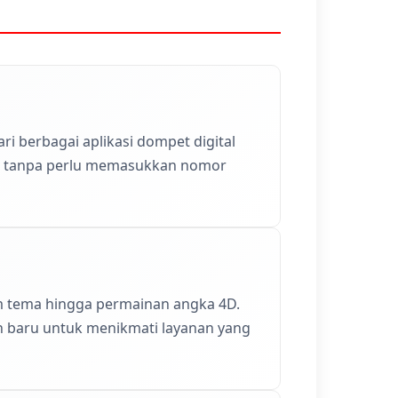
berbagai aplikasi dompet digital
is tanpa perlu memasukkan nomor
am tema hingga permainan angka 4D.
n baru untuk menikmati layanan yang