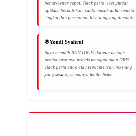
benar-benar cepat. Tidak perlu ribet pindah
aplikasi berkali-kali, saldo masuk dalam waktu
singkat dan permainan bisa langsung dimulai.
Yondi Syahrul
Saya memilih RAJATOGEL karena metode
pembayarannya praktis menggunakan QRIS.
Tidak perlu antre atau repot mencari rekening
yang sesuai, semuanya lebih efisien.