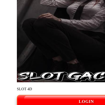
SLOT 4D
LOGIN