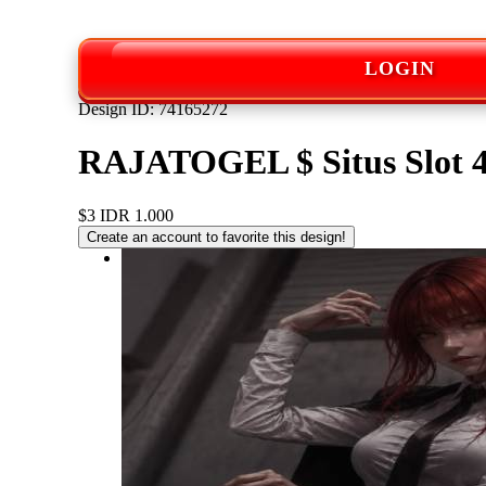
LOGIN
Design ID: 74165272
RAJATOGEL $ Situs Slot 4
$3
IDR 1.000
Create an account to favorite this design!