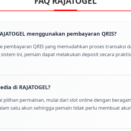
FAQ RAJATOGEL
 RAJATOGEL menggunakan pembayaran QRIS?
pembayaran QRIS yang memudahkan proses transaksi dari 
sistem ini, pemain dapat melakukan deposit secara prakt
sedia di RAJATOGEL?
pilihan permainan, mulai dari slot online dengan berag
dalam satu akun sehingga pemain tidak perlu membuat aku