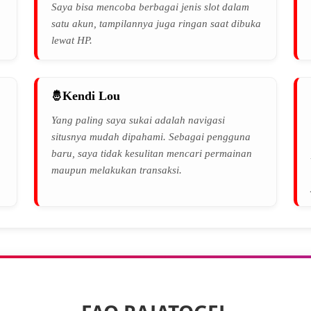
Saya bisa mencoba berbagai jenis slot dalam
satu akun, tampilannya juga ringan saat dibuka
lewat HP.
Kendi Lou
Yang paling saya sukai adalah navigasi
situsnya mudah dipahami. Sebagai pengguna
baru, saya tidak kesulitan mencari permainan
maupun melakukan transaksi.