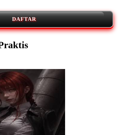
DAFTAR
Praktis