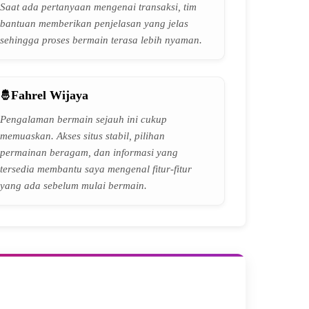
Saat ada pertanyaan mengenai transaksi, tim
bantuan memberikan penjelasan yang jelas
sehingga proses bermain terasa lebih nyaman.
Fahrel Wijaya
Pengalaman bermain sejauh ini cukup
memuaskan. Akses situs stabil, pilihan
permainan beragam, dan informasi yang
tersedia membantu saya mengenal fitur-fitur
yang ada sebelum mulai bermain.