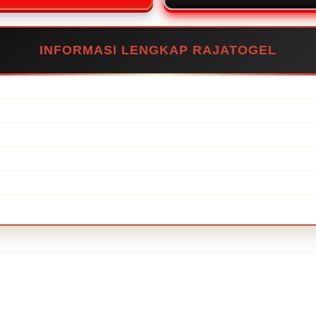
INFORMASI LENGKAP RAJATOGEL