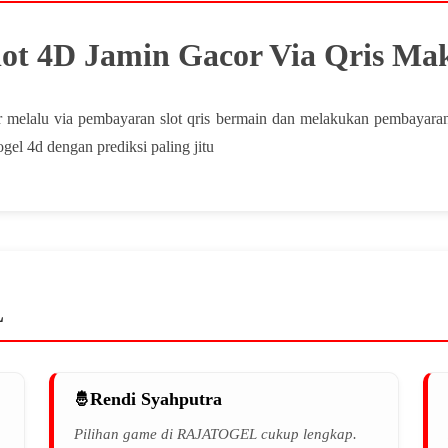
t 4D Jamin Gacor Via Qris Mak
 melalu via pembayaran slot qris bermain dan melakukan pembayaran m
ogel 4d dengan prediksi paling jitu
L
Rendi Syahputra
Pilihan game di RAJATOGEL cukup lengkap.