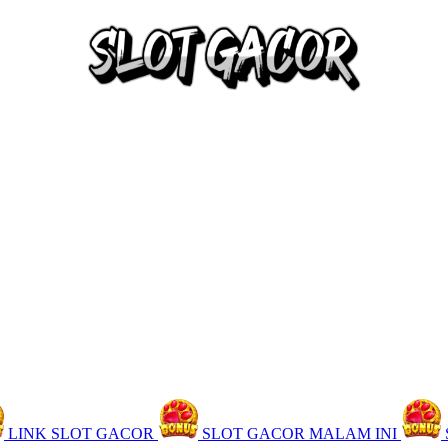
LINK SLOT GACOR
SLOT GACOR MALAM INI