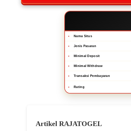
Nama Situs
Jenis Pasaran
Minimal Deposit
Minimal Withdraw
Transaksi Pembayaran
Rating
Artikel RAJATOGEL