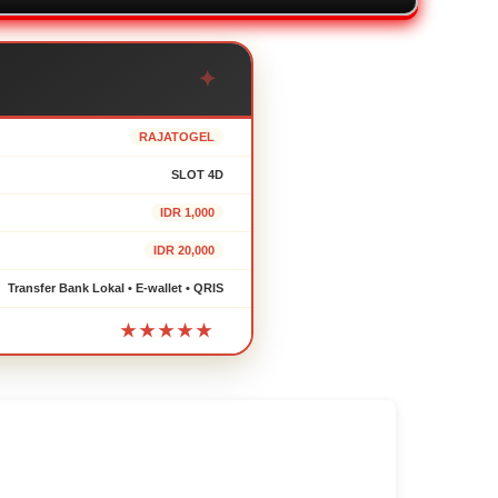
RAJATOGEL
SLOT 4D
IDR 1,000
IDR 20,000
Transfer Bank Lokal • E-wallet • QRIS