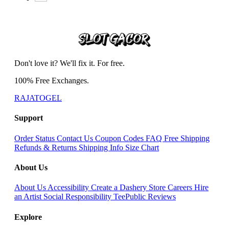
Don't love it? We'll fix it. For free.
100% Free Exchanges.
RAJATOGEL
Support
Order Status
Contact Us
Coupon Codes
FAQ
Free Shipping
Refunds & Returns
Shipping Info
Size Chart
About Us
About Us
Accessibility
Create a Dashery Store
Careers
Hire
an Artist
Social Responsibility
TeePublic Reviews
Explore