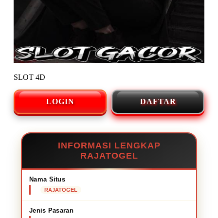
SLOT 4D
LOGIN
DAFTAR
INFORMASI LENGKAP
RAJATOGEL
Nama Situs
RAJATOGEL
Jenis Pasaran