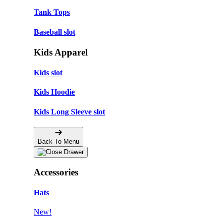
Tank Tops
Baseball slot
Kids Apparel
Kids slot
Kids Hoodie
Kids Long Sleeve slot
Back To Menu
Accessories
Hats
New!