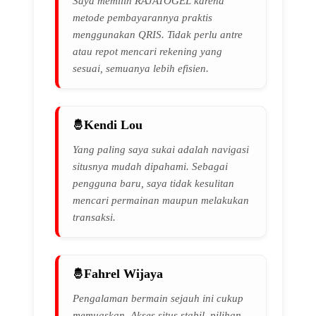
Saya memilih RAJATOGEL karena
metode pembayarannya praktis
menggunakan QRIS. Tidak perlu antre
atau repot mencari rekening yang
sesuai, semuanya lebih efisien.
Kendi Lou
Yang paling saya sukai adalah navigasi
situsnya mudah dipahami. Sebagai
pengguna baru, saya tidak kesulitan
mencari permainan maupun melakukan
transaksi.
Fahrel Wijaya
Pengalaman bermain sejauh ini cukup
memuaskan. Akses situs stabil, pilihan