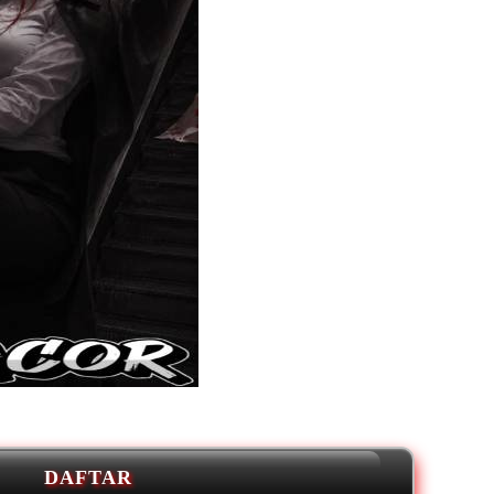
DAFTAR