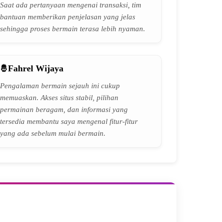
Saat ada pertanyaan mengenai transaksi, tim
bantuan memberikan penjelasan yang jelas
sehingga proses bermain terasa lebih nyaman.
Fahrel Wijaya
Pengalaman bermain sejauh ini cukup
memuaskan. Akses situs stabil, pilihan
permainan beragam, dan informasi yang
tersedia membantu saya mengenal fitur-fitur
yang ada sebelum mulai bermain.