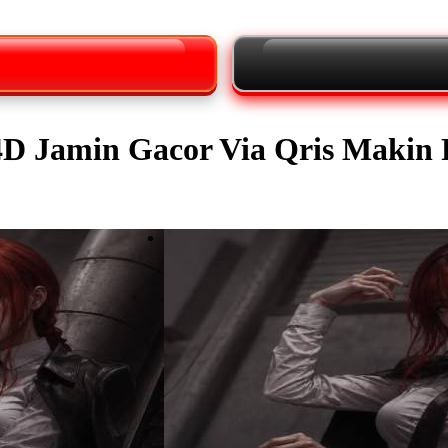
D Jamin Gacor Via Qris Makin 