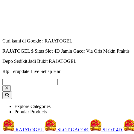
Cari kami di Google : RAJATOGEL
RAJATOGEL $ Situs Slot 4D Jamin Gacor Via Qris Makin Praktis
Depo Sedikit Jadi Bukit RAJATOGEL
Rtp Terupdate Live Setiap Hari
Explore Categories
Popular Products
RAJATOGEL
SLOT GACOR
SLOT 4D