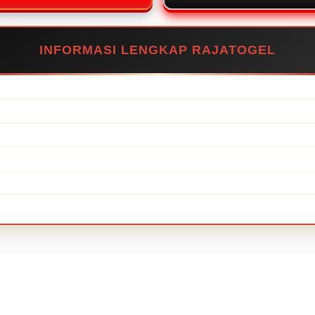
INFORMASI LENGKAP RAJATOGEL