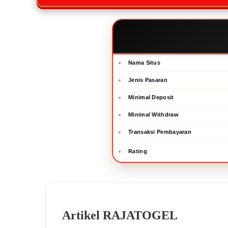
Nama Situs
Jenis Pasaran
Minimal Deposit
Minimal Withdraw
Transaksi Pembayaran
Rating
Artikel RAJATOGEL