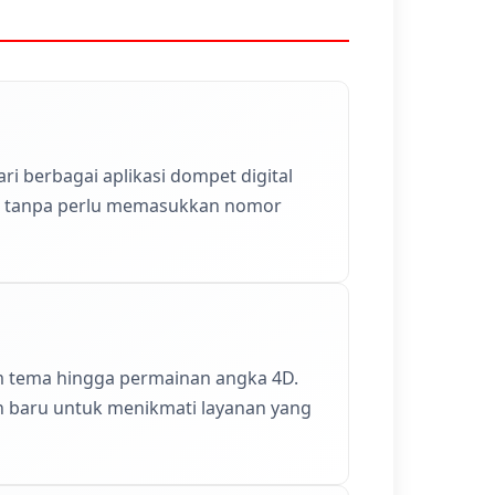
berbagai aplikasi dompet digital
is tanpa perlu memasukkan nomor
am tema hingga permainan angka 4D.
n baru untuk menikmati layanan yang