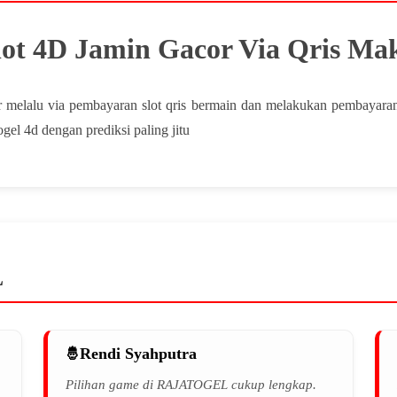
t 4D Jamin Gacor Via Qris Mak
 melalu via pembayaran slot qris bermain dan melakukan pembayaran m
ogel 4d dengan prediksi paling jitu
L
Rendi Syahputra
Pilihan game di RAJATOGEL cukup lengkap.