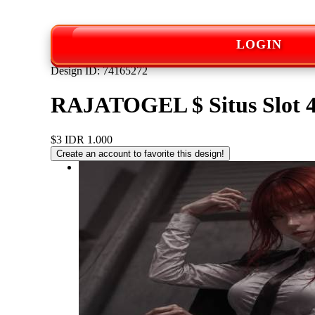
LOGIN
Design ID: 74165272
RAJATOGEL $ Situs Slot 4
$3
IDR 1.000
Create an account to favorite this design!