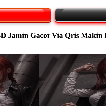
D Jamin Gacor Via Qris Makin 