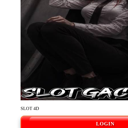
SLOT 4D
LOGIN