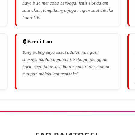
Saya bisa mencoba berbagai jenis slot dalam
satu akun, tampilannya juga ringan saat dibuka
lewat HP.
Kendi Lou
Yang paling saya sukai adalah navigasi
situsnya mudah dipahami. Sebagai pengguna
baru, saya tidak kesulitan mencari permainan
maupun melakukan transaksi.