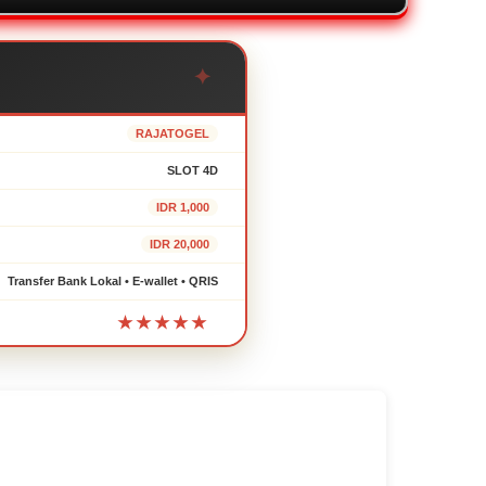
RAJATOGEL
SLOT 4D
IDR 1,000
IDR 20,000
Transfer Bank Lokal • E-wallet • QRIS