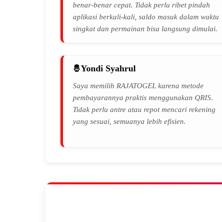
benar-benar cepat. Tidak perlu ribet pindah
aplikasi berkali-kali, saldo masuk dalam waktu
singkat dan permainan bisa langsung dimulai.
Yondi Syahrul
Saya memilih RAJATOGEL karena metode
pembayarannya praktis menggunakan QRIS.
Tidak perlu antre atau repot mencari rekening
yang sesuai, semuanya lebih efisien.