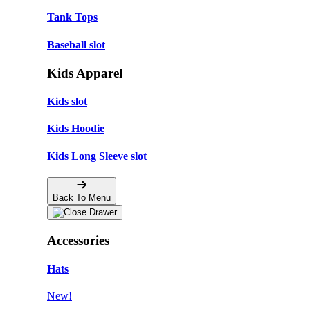
Tank Tops
Baseball slot
Kids Apparel
Kids slot
Kids Hoodie
Kids Long Sleeve slot
Back To Menu
Accessories
Hats
New!