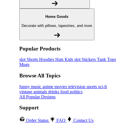
Home Goods
Decorate with pillows, tapestries, and more
Popular Products
slot
Shorts
Hoodies
Hats
Kids slot
Stickers
Tank Tops
Mugs
Browse All Topics
funny
music
anime
movies
television
sports
sci-fi
vintage
animals
drinks
food
politics
All Popular Designs
Support
Order Status
FAQ
Contact Us