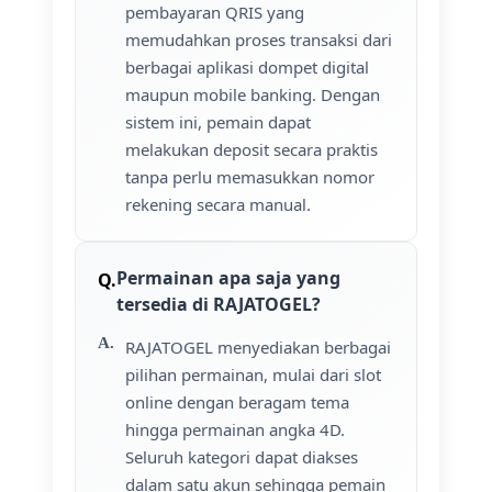
pembayaran QRIS yang
memudahkan proses transaksi dari
berbagai aplikasi dompet digital
maupun mobile banking. Dengan
sistem ini, pemain dapat
melakukan deposit secara praktis
tanpa perlu memasukkan nomor
rekening secara manual.
Permainan apa saja yang
tersedia di RAJATOGEL?
RAJATOGEL menyediakan berbagai
pilihan permainan, mulai dari slot
online dengan beragam tema
hingga permainan angka 4D.
Seluruh kategori dapat diakses
dalam satu akun sehingga pemain