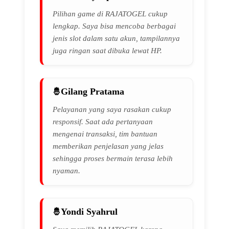
Pilihan game di RAJATOGEL cukup
lengkap. Saya bisa mencoba berbagai
jenis slot dalam satu akun, tampilannya
juga ringan saat dibuka lewat HP.
Gilang Pratama
Pelayanan yang saya rasakan cukup
responsif. Saat ada pertanyaan
mengenai transaksi, tim bantuan
memberikan penjelasan yang jelas
sehingga proses bermain terasa lebih
nyaman.
Yondi Syahrul