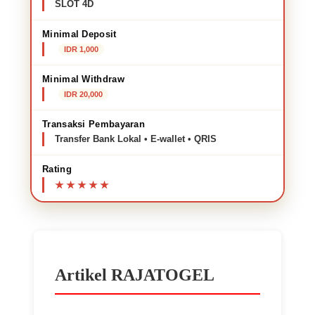
SLOT 4D
Minimal Deposit
IDR 1,000
Minimal Withdraw
IDR 20,000
Transaksi Pembayaran
Transfer Bank Lokal • E-wallet • QRIS
Rating
Artikel RAJATOGEL