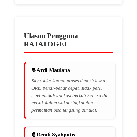
Ulasan Pengguna
RAJATOGEL
Ardi Maulana
Saya suka karena proses deposit lewat
QRIS benar-benar cepat. Tidak perlu
ribet pindah aplikasi berkali-kali, saldo
masuk dalam waktu singkat dan
permainan bisa langsung dimulai.
Rendi Syahputra