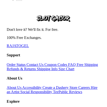
Don't love it? We'll fix it. For free.
100% Free Exchanges.
RAJATOGEL
Support
Order Status
Contact Us
Coupon Codes
FAQ
Free Shipping
Refunds & Returns
Shipping Info
Size Chart
About Us
About Us
Accessibility
Create a Dashery Store
Careers
Hire
an Artist
Social Responsibility
TeePublic Reviews
Explore