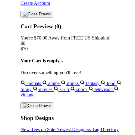
Create Account
Cart Preview (0)
You're
$70.00
Away from
FREE US Shipping!
$0
$70
Your Cart is empty...
Discover something you'll love!
animals
anime
drinks
fantasy
food
funny
movies
sci-fi
sports
television
vintage
Shop Designs
New Tees on Sale
Newest Designers
Tag Directory